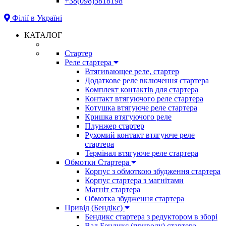
+38(098)5818198
Філії в Україні
КАТАЛОГ
Стартер
Реле стартера
Втягивающее реле, стартер
Додаткове реле включення стартера
Комплект контактів для стартера
Контакт втягуючого реле стартера
Котушка втягуюче реле стартера
Кришка втягуючого реле
Плунжер стартер
Рухомий контакт втягуюче реле
стартера
Термінал втягуюче реле стартера
Обмотки Стартера
Корпус з обмоткою збудження стартера
Корпус стартера з магнітами
Магніт стартера
Обмотка збудження стартера
Привід (Бендікс)
Бендикс стартера з редуктором в зборі
Вал Бендикс (приводу) стартера