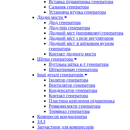
Вставка підшипника генератора
Сальник генератора
Установча втулка генератора
Діодні мости
Діод генератора
Діод-тріо генератора
Діодний міст (випрямляч) генератора
Діодний міст з реле регулятором
Діодний міст зі щітковим вузлом
генератора
Контакт діодного моста
Щітки генератора
Вугільна щітка к-т генератора
Щіткотримач генератора
Інші деталі генераторів
Ізолятор генератора
Вентилятор генератора
Конденсатор генератора
Контакт генератора
Пластина кріплення підшипника
Ремкомплекти генератора
Термінал генератора
Компресор кондиціонера
ЗАЗ
Запчастини для компресорів