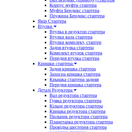
Корпус муфти стартера
Муфта Бендикс стартера
Пружина Бендикс стартера
Якір Стартера
Втулки
Втулка в редуктор стартера
Втулки вала стартера
Втулки комплект, стартер
Задня втулка стартера
Комплект втулок стартера
Передня втулка стартера
Кришки стартера
Задня кришка стартера
Захисна кришка стартера
Крышка стартера задняя
Передня кришка стартера
Деталі Редуктора
Вал редуктора стартера
Гумка редуктора стартера
Кільце редуктора стартера
Кришка редуктора стартера
Пильник редуктора стартера
Планетарка редуктора стартера
Провідна шестерня стартера