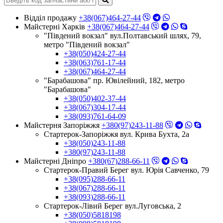
Відділ продажу
+38(067)464-27-44
Майстерні Харків
+38(067)464-27-44
"Південий вокзал" вул.Полтавський шлях, 79,
метро "Південий вокзал"
+38(050)424-27-44
+38(063)761-17-44
+38(067)464-27-44
"Барабашова" пр. Ювілейний, 182, метро
"Барабашова"
+38(050)402-37-44
+38(067)304-17-44
+38(093)761-64-09
Майстерня Запоріжжя
+380(97)243-11-88
Стартерок-Запоріжжя вул. Крива Бухта, 2а
+38(050)243-11-88
+380(97)243-11-88
Майстерні Днiпро
+380(67)288-66-11
Стартерок-Правий Берег вул. Юрія Савченко, 79
+38(095)288-66-11
+38(067)288-66-11
+38(093)288-66-11
Стартерок-Лівий Берег вул.Луговська, 2
+38(050)5818198