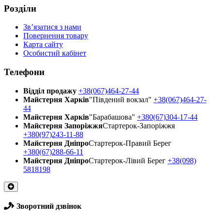
Розділи
Зв’язатися з нами
Повернення товару
Карта сайту
Особистий кабінет
Телефони
Відділ продажу
+38(067)464-27-44
Майстерня Харків
"Південий вокзал"
+38(067)464-27-
44
Майстерня Харків
"Барабашова"
+380(67)304-17-44
Майстерня Запоріжжя
Стартерок-Запоріжжя
+380(97)243-11-88
Майстерня Днiпро
Стартерок-Правий Берег
+380(67)288-66-11
Майстерня Днiпро
Стартерок-Лівий Берег
+38(098)
5818198
Зворотний дзвінок