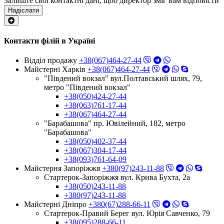
Залиште свої контактні дані, щоб директор зміг вам відповісти
Надіслати
Контакти філій в Україні
Відділ продажу
+38(067)464-27-44
Майстерні Харків
+38(067)464-27-44
"Південий вокзал" вул.Полтавський шлях, 79,
метро "Південий вокзал"
+38(050)424-27-44
+38(063)761-17-44
+38(067)464-27-44
"Барабашова" пр. Ювілейний, 182, метро
"Барабашова"
+38(050)402-37-44
+38(067)304-17-44
+38(093)761-64-09
Майстерня Запоріжжя
+380(97)243-11-88
Стартерок-Запоріжжя вул. Крива Бухта, 2а
+38(050)243-11-88
+380(97)243-11-88
Майстерні Днiпро
+380(67)288-66-11
Стартерок-Правий Берег вул. Юрія Савченко, 79
+38(095)288-66-11