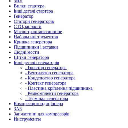
ЗИЛ
Вилки стартера
Інші деталі стартера
Генератор
Cтатори генераторів
СТО,запчасти
Масло трансмиссионное
Наборы инструментов
Кришка генератора
Підшипники і вставки
Діодні мости
Щітки генератора
Інші деталі генераторів
- Ізолятор генератора
- Вентилятор генератора
- Конденсатор генератора
- Контакт генератора
- Пластина кріплення підшипника
- Ремкомплекти генератора
- Термінал генератора
Компресор кондиціонера
ЗАЗ
Запчастини для компресорів
Инструменты