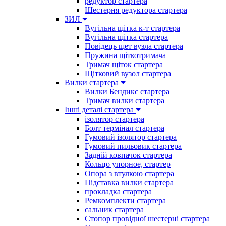
редуктор стартера
Шестерня редуктора стартера
ЗИЛ
Вугільна щітка к-т стартера
Вугільна щітка стартера
Повідець щет вузла стартера
Пружина щіткотримача
Тримач щіток стартера
Щітковий вузол стартера
Вилки стартера
Вилки Бендикс стартера
Тримач вилки стартера
Інші деталі стартера
ізолятор стартера
Болт термінал стартера
Гумовий ізолятор стартера
Гумовий пильовик стартера
Задній ковпачок стартера
Кольцо упорное, стартер
Опора з втулкою стартера
Підставка вилки стартера
прокладка стартера
Ремкомплекти стартера
сальник стартера
Стопор провідної шестерні стартера