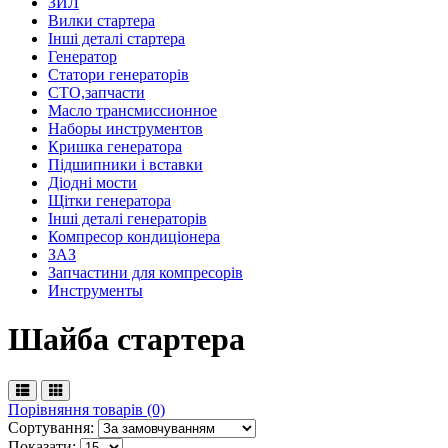
ЗИЛ
Вилки стартера
Інші деталі стартера
Генератор
Cтатори генераторів
СТО,запчасти
Масло трансмиссионное
Наборы инструментов
Кришка генератора
Підшипники і вставки
Діодні мости
Щітки генератора
Інші деталі генераторів
Компресор кондиціонера
ЗАЗ
Запчастини для компресорів
Инструменты
Шайба стартера
Порівняння товарів (0)
Сортування:
Показати: