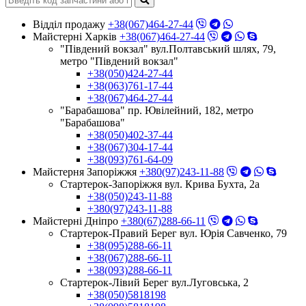
Відділ продажу
+38(067)464-27-44
Майстерні Харків
+38(067)464-27-44
"Південий вокзал" вул.Полтавський шлях, 79,
метро "Південий вокзал"
+38(050)424-27-44
+38(063)761-17-44
+38(067)464-27-44
"Барабашова" пр. Ювілейний, 182, метро
"Барабашова"
+38(050)402-37-44
+38(067)304-17-44
+38(093)761-64-09
Майстерня Запоріжжя
+380(97)243-11-88
Стартерок-Запоріжжя вул. Крива Бухта, 2а
+38(050)243-11-88
+380(97)243-11-88
Майстерні Днiпро
+380(67)288-66-11
Стартерок-Правий Берег вул. Юрія Савченко, 79
+38(095)288-66-11
+38(067)288-66-11
+38(093)288-66-11
Стартерок-Лівий Берег вул.Луговська, 2
+38(050)5818198