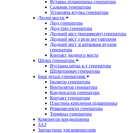
Вставка підшипника генератора
Сальник генератора
Установча втулка генератора
Діодні мости
Діод генератора
Діод-тріо генератора
Діодний міст (випрямляч) генератора
Діодний міст з реле регулятором
Діодний міст зі щітковим вузлом
генератора
Контакт діодного моста
Щітки генератора
Вугільна щітка к-т генератора
Щіткотримач генератора
Інші деталі генераторів
Ізолятор генератора
Вентилятор генератора
Конденсатор генератора
Контакт генератора
Пластина кріплення підшипника
Ремкомплекти генератора
Термінал генератора
Компресор кондиціонера
ЗАЗ
Запчастини для компресорів