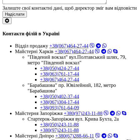
Залиште свої контактні дані, щоб директор зміг вам відповісти
Надіслати
Контакти філій в Україні
Відділ продажу
+38(067)464-27-44
Майстерні Харків
+38(067)464-27-44
"Південий вокзал" вул.Полтавський шлях, 79,
метро "Південий вокзал"
+38(050)424-27-44
+38(063)761-17-44
+38(067)464-27-44
"Барабашова" пр. Ювілейний, 182, метро
"Барабашова"
+38(050)402-37-44
+38(067)304-17-44
+38(093)761-64-09
Майстерня Запоріжжя
+380(97)243-11-88
Стартерок-Запоріжжя вул. Крива Бухта, 2а
+38(050)243-11-88
+380(97)243-11-88
Майстерні Днiпро
+380(67)288-66-11