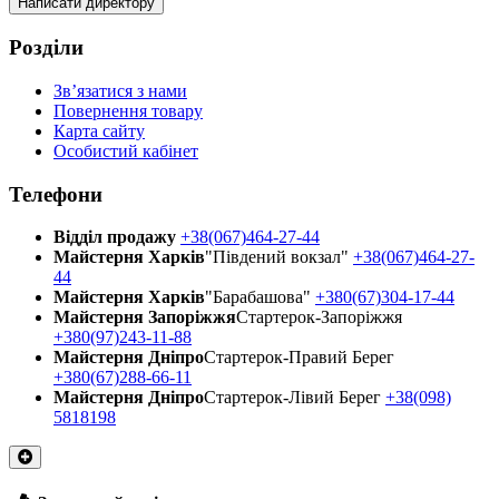
Написати директору
Розділи
Зв’язатися з нами
Повернення товару
Карта сайту
Особистий кабінет
Телефони
Відділ продажу
+38(067)464-27-44
Майстерня Харків
"Південий вокзал"
+38(067)464-27-
44
Майстерня Харків
"Барабашова"
+380(67)304-17-44
Майстерня Запоріжжя
Стартерок-Запоріжжя
+380(97)243-11-88
Майстерня Днiпро
Стартерок-Правий Берег
+380(67)288-66-11
Майстерня Днiпро
Стартерок-Лівий Берег
+38(098)
5818198