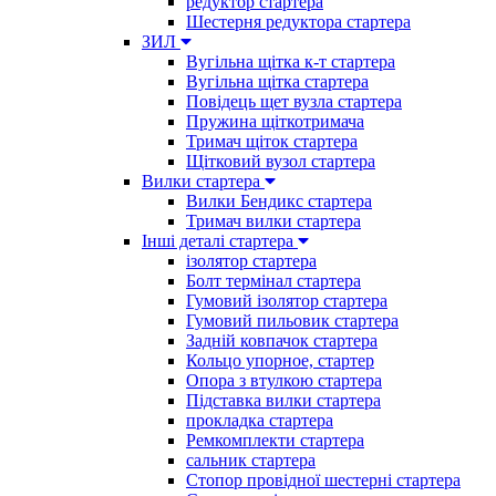
редуктор стартера
Шестерня редуктора стартера
ЗИЛ
Вугільна щітка к-т стартера
Вугільна щітка стартера
Повідець щет вузла стартера
Пружина щіткотримача
Тримач щіток стартера
Щітковий вузол стартера
Вилки стартера
Вилки Бендикс стартера
Тримач вилки стартера
Інші деталі стартера
ізолятор стартера
Болт термінал стартера
Гумовий ізолятор стартера
Гумовий пильовик стартера
Задній ковпачок стартера
Кольцо упорное, стартер
Опора з втулкою стартера
Підставка вилки стартера
прокладка стартера
Ремкомплекти стартера
сальник стартера
Стопор провідної шестерні стартера