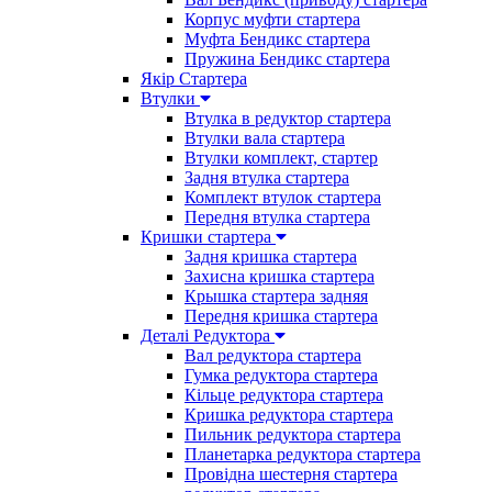
Корпус муфти стартера
Муфта Бендикс стартера
Пружина Бендикс стартера
Якір Стартера
Втулки
Втулка в редуктор стартера
Втулки вала стартера
Втулки комплект, стартер
Задня втулка стартера
Комплект втулок стартера
Передня втулка стартера
Кришки стартера
Задня кришка стартера
Захисна кришка стартера
Крышка стартера задняя
Передня кришка стартера
Деталі Редуктора
Вал редуктора стартера
Гумка редуктора стартера
Кільце редуктора стартера
Кришка редуктора стартера
Пильник редуктора стартера
Планетарка редуктора стартера
Провідна шестерня стартера