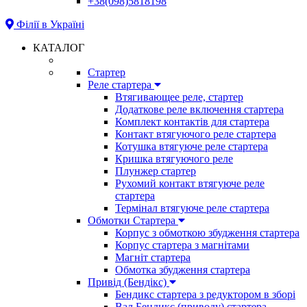
+38(098)5818198
Філії в Україні
КАТАЛОГ
Стартер
Реле стартера
Втягивающее реле, стартер
Додаткове реле включення стартера
Комплект контактів для стартера
Контакт втягуючого реле стартера
Котушка втягуюче реле стартера
Кришка втягуючого реле
Плунжер стартер
Рухомий контакт втягуюче реле
стартера
Термінал втягуюче реле стартера
Обмотки Стартера
Корпус з обмоткою збудження стартера
Корпус стартера з магнітами
Магніт стартера
Обмотка збудження стартера
Привід (Бендікс)
Бендикс стартера з редуктором в зборі
Вал Бендикс (приводу) стартера