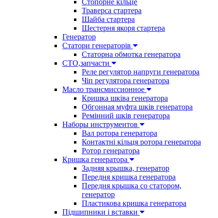
Стопорне кільце
Траверса стартера
Шайба стартера
Шестерня якоря стартера
Генератор
Cтатори генераторів
Статорна обмотка генератора
СТО,запчасти
Реле регулятор напруги генератора
Чіп регулятора генератора
Масло трансмиссионное
Кришка шківа генератора
Обгонная муфта шків генератора
Ремінний шків генератора
Наборы инструментов
Вал ротора генератора
Контактні кільця ротора генератора
Ротор генератора
Кришка генератора
Задняя крышка, генератор
Передня кришка генератора
Передня крышка со статором,
генератор
Пластикова кришка генератора
Підшипники і вставки