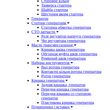
Стопорне кільце
Траверса стартера
Шайба стартера
Шестерня якоря стартера
Генератор
Cтатори генераторів
Статорна обмотка генератора
СТО,запчасти
Реле регулятор напруги генератора
Чіп регулятора генератора
Масло трансмиссионное
Кришка шківа генератора
Обгонная муфта шків генератора
Ремінний шків генератора
Наборы инструментов
Вал ротора генератора
Контактні кільця ротора генератора
Ротор генератора
Кришка генератора
Задняя крышка, генератор
Передня кришка генератора
Передня крышка со статором,
генератор
Пластикова кришка генератора
Підшипники і вставки