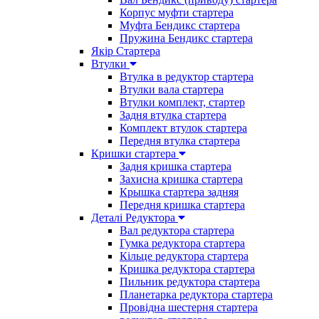
Корпус муфти стартера
Муфта Бендикс стартера
Пружина Бендикс стартера
Якір Стартера
Втулки
Втулка в редуктор стартера
Втулки вала стартера
Втулки комплект, стартер
Задня втулка стартера
Комплект втулок стартера
Передня втулка стартера
Кришки стартера
Задня кришка стартера
Захисна кришка стартера
Крышка стартера задняя
Передня кришка стартера
Деталі Редуктора
Вал редуктора стартера
Гумка редуктора стартера
Кільце редуктора стартера
Кришка редуктора стартера
Пильник редуктора стартера
Планетарка редуктора стартера
Провідна шестерня стартера