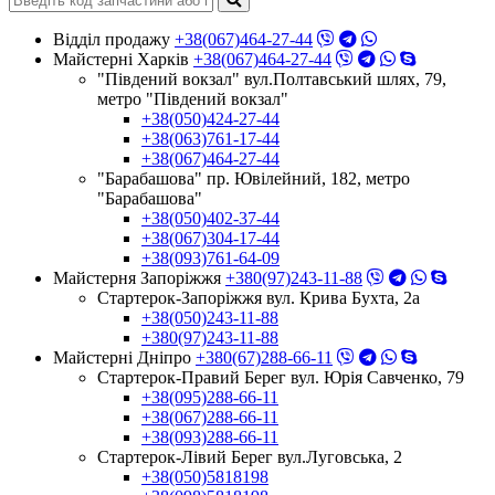
Відділ продажу
+38(067)464-27-44
Майстерні Харків
+38(067)464-27-44
"Південий вокзал" вул.Полтавський шлях, 79,
метро "Південий вокзал"
+38(050)424-27-44
+38(063)761-17-44
+38(067)464-27-44
"Барабашова" пр. Ювілейний, 182, метро
"Барабашова"
+38(050)402-37-44
+38(067)304-17-44
+38(093)761-64-09
Майстерня Запоріжжя
+380(97)243-11-88
Стартерок-Запоріжжя вул. Крива Бухта, 2а
+38(050)243-11-88
+380(97)243-11-88
Майстерні Днiпро
+380(67)288-66-11
Стартерок-Правий Берег вул. Юрія Савченко, 79
+38(095)288-66-11
+38(067)288-66-11
+38(093)288-66-11
Стартерок-Лівий Берег вул.Луговська, 2
+38(050)5818198