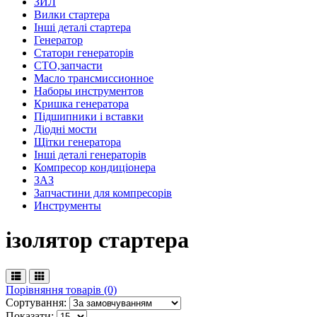
ЗИЛ
Вилки стартера
Інші деталі стартера
Генератор
Cтатори генераторів
СТО,запчасти
Масло трансмиссионное
Наборы инструментов
Кришка генератора
Підшипники і вставки
Діодні мости
Щітки генератора
Інші деталі генераторів
Компресор кондиціонера
ЗАЗ
Запчастини для компресорів
Инструменты
ізолятор стартера
Порівняння товарів (0)
Сортування:
Показати: