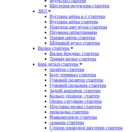
редуктор стартера
Шестерня редуктора стартера
ЗИЛ
Вугільна щітка к-т стартера
Вугільна щітка стартера
Повідець щет вузла стартера
Пружина щіткотримача
Тримач щіток стартера
Щітковий вузол стартера
Вилки стартера
Вилки Бендикс стартера
Тримач вилки стартера
Інші деталі стартера
ізолятор стартера
Болт термінал стартера
Гумовий ізолятор стартера
Гумовий пильовик стартера
Задній ковпачок стартера
Кольцо упорное, стартер
Опора з втулкою стартера
Підставка вилки стартера
прокладка стартера
Ремкомплекти стартера
сальник стартера
Стопор провідної шестерні стартера