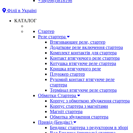
+38(098)5818198
Філії в Україні
КАТАЛОГ
Стартер
Реле стартера
Втягивающее реле, стартер
Додаткове реле включення стартера
Комплект контактів для стартера
Контакт втягуючого реле стартера
Котушка втягуюче реле стартера
Кришка втягуючого реле
Плунжер стартер
Рухомий контакт втягуюче реле
стартера
Термінал втягуюче реле стартера
Обмотки Стартера
Корпус з обмоткою збудження стартера
Корпус стартера з магнітами
Магніт стартера
Обмотка збудження стартера
Привід (Бендікс)
Бендикс стартера з редуктором в зборі
Вал Бендикс (приводу) стартера