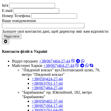
Ім'я
E-mail
Номер Телефона
Ваше повідомлення
Залиште свої контактні дані, щоб директор зміг вам відповісти
Надіслати
Контакти філій в Україні
Відділ продажу
+38(067)464-27-44
Майстерні Харків
+38(067)464-27-44
"Південий вокзал" вул.Полтавський шлях, 79,
метро "Південий вокзал"
+38(050)424-27-44
+38(063)761-17-44
+38(067)464-27-44
"Барабашова" пр. Ювілейний, 182, метро
"Барабашова"
+38(050)402-37-44
+38(067)304-17-44
+38(093)761-64-09