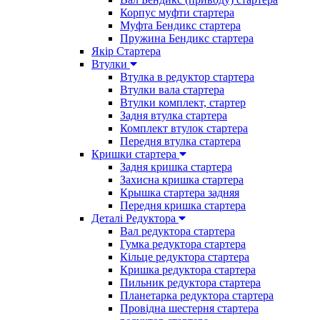
Корпус муфти стартера
Муфта Бендикс стартера
Пружина Бендикс стартера
Якір Стартера
Втулки
Втулка в редуктор стартера
Втулки вала стартера
Втулки комплект, стартер
Задня втулка стартера
Комплект втулок стартера
Передня втулка стартера
Кришки стартера
Задня кришка стартера
Захисна кришка стартера
Крышка стартера задняя
Передня кришка стартера
Деталі Редуктора
Вал редуктора стартера
Гумка редуктора стартера
Кільце редуктора стартера
Кришка редуктора стартера
Пильник редуктора стартера
Планетарка редуктора стартера
Провідна шестерня стартера