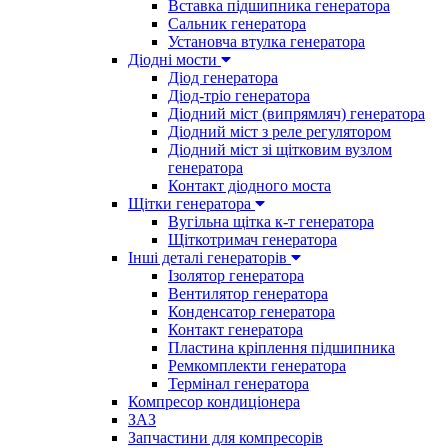
Вставка підшипника генератора
Сальник генератора
Установча втулка генератора
Діодні мости
Діод генератора
Діод-тріо генератора
Діодний міст (випрямляч) генератора
Діодний міст з реле регулятором
Діодний міст зі щітковим вузлом
генератора
Контакт діодного моста
Щітки генератора
Вугільна щітка к-т генератора
Щіткотримач генератора
Інші деталі генераторів
Ізолятор генератора
Вентилятор генератора
Конденсатор генератора
Контакт генератора
Пластина кріплення підшипника
Ремкомплекти генератора
Термінал генератора
Компресор кондиціонера
ЗАЗ
Запчастини для компресорів