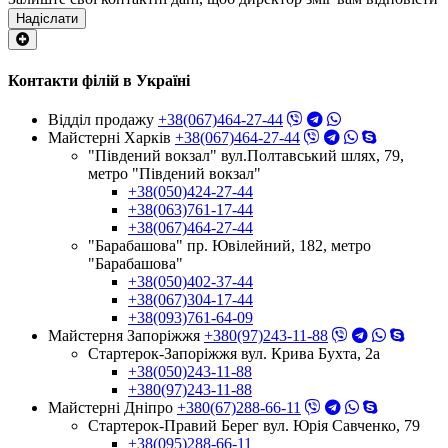
Надіслати
Контакти філій в Україні
Відділ продажу
+38(067)464-27-44
Майстерні Харків
+38(067)464-27-44
"Південий вокзал" вул.Полтавський шлях, 79,
метро "Південий вокзал"
+38(050)424-27-44
+38(063)761-17-44
+38(067)464-27-44
"Барабашова" пр. Ювілейний, 182, метро
"Барабашова"
+38(050)402-37-44
+38(067)304-17-44
+38(093)761-64-09
Майстерня Запоріжжя
+380(97)243-11-88
Стартерок-Запоріжжя вул. Крива Бухта, 2а
+38(050)243-11-88
+380(97)243-11-88
Майстерні Днiпро
+380(67)288-66-11
Стартерок-Правий Берег вул. Юрія Савченко, 79
+38(095)288-66-11