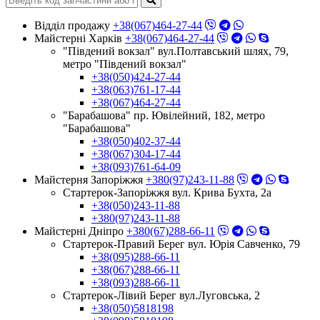
Відділ продажу
+38(067)464-27-44
Майстерні Харків
+38(067)464-27-44
"Південий вокзал" вул.Полтавський шлях, 79,
метро "Південий вокзал"
+38(050)424-27-44
+38(063)761-17-44
+38(067)464-27-44
"Барабашова" пр. Ювілейний, 182, метро
"Барабашова"
+38(050)402-37-44
+38(067)304-17-44
+38(093)761-64-09
Майстерня Запоріжжя
+380(97)243-11-88
Стартерок-Запоріжжя вул. Крива Бухта, 2а
+38(050)243-11-88
+380(97)243-11-88
Майстерні Днiпро
+380(67)288-66-11
Стартерок-Правий Берег вул. Юрія Савченко, 79
+38(095)288-66-11
+38(067)288-66-11
+38(093)288-66-11
Стартерок-Лівий Берег вул.Луговська, 2
+38(050)5818198