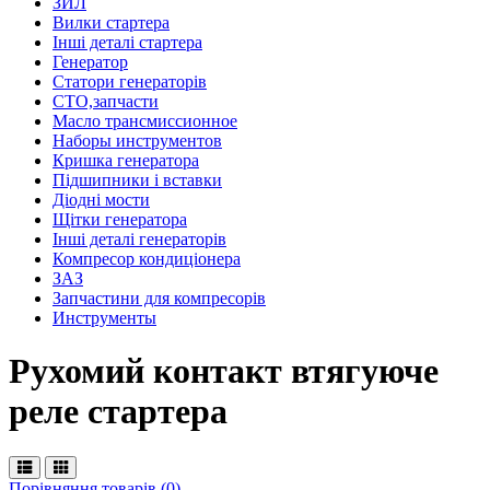
ЗИЛ
Вилки стартера
Інші деталі стартера
Генератор
Cтатори генераторів
СТО,запчасти
Масло трансмиссионное
Наборы инструментов
Кришка генератора
Підшипники і вставки
Діодні мости
Щітки генератора
Інші деталі генераторів
Компресор кондиціонера
ЗАЗ
Запчастини для компресорів
Инструменты
Рухомий контакт втягуюче
реле стартера
Порівняння товарів (0)