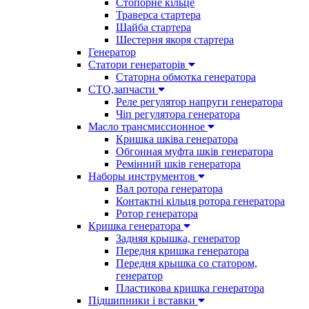
Стопорне кільце
Траверса стартера
Шайба стартера
Шестерня якоря стартера
Генератор
Cтатори генераторів
Статорна обмотка генератора
СТО,запчасти
Реле регулятор напруги генератора
Чіп регулятора генератора
Масло трансмиссионное
Кришка шківа генератора
Обгонная муфта шків генератора
Ремінний шків генератора
Наборы инструментов
Вал ротора генератора
Контактні кільця ротора генератора
Ротор генератора
Кришка генератора
Задняя крышка, генератор
Передня кришка генератора
Передня крышка со статором,
генератор
Пластикова кришка генератора
Підшипники і вставки