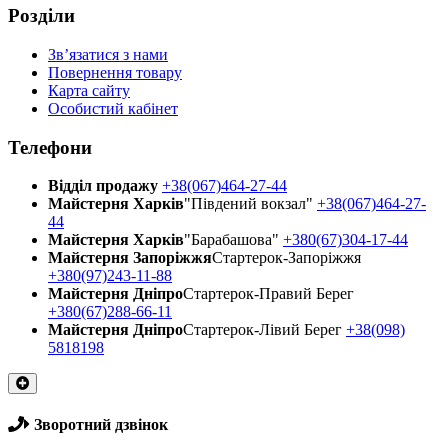
Розділи
Зв’язатися з нами
Повернення товару
Карта сайту
Особистий кабінет
Телефони
Відділ продажу
+38(067)464-27-44
Майстерня Харків
"Південий вокзал"
+38(067)464-27-
44
Майстерня Харків
"Барабашова"
+380(67)304-17-44
Майстерня Запоріжжя
Стартерок-Запоріжжя
+380(97)243-11-88
Майстерня Днiпро
Стартерок-Правий Берег
+380(67)288-66-11
Майстерня Днiпро
Стартерок-Лівий Берег
+38(098)
5818198
Зворотний дзвінок