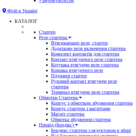
+38(098)5818198
Філії в Україні
КАТАЛОГ
Стартер
Реле стартера
Втягивающее реле, стартер
Додаткове реле включення стартера
Комплект контактів для стартера
Контакт втягуючого реле стартера
Котушка втягуюче реле стартера
Кришка втягуючого реле
Плунжер стартер
Рухомий контакт втягуюче реле
стартера
Термінал втягуюче реле стартера
Обмотки Стартера
Корпус з обмоткою збудження стартера
Корпус стартера з магнітами
Магніт стартера
Обмотка збудження стартера
Привід (Бендікс)
Бендикс стартера з редуктором в зборі
Вал Бендикс (приводу) стартера