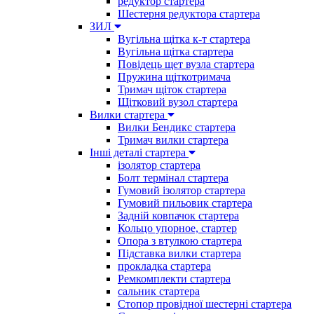
редуктор стартера
Шестерня редуктора стартера
ЗИЛ
Вугільна щітка к-т стартера
Вугільна щітка стартера
Повідець щет вузла стартера
Пружина щіткотримача
Тримач щіток стартера
Щітковий вузол стартера
Вилки стартера
Вилки Бендикс стартера
Тримач вилки стартера
Інші деталі стартера
ізолятор стартера
Болт термінал стартера
Гумовий ізолятор стартера
Гумовий пильовик стартера
Задній ковпачок стартера
Кольцо упорное, стартер
Опора з втулкою стартера
Підставка вилки стартера
прокладка стартера
Ремкомплекти стартера
сальник стартера
Стопор провідної шестерні стартера