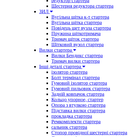
редуктор стартера
Шестерня редуктора стартера
ЗИЛ
Вугільна щітка к-т стартера
Вугільна щітка стартера
Повідець щет вузла стартера
Пружина щіткотримача
Тримач щіток стартера
Щітковий вузол стартера
Вилки стартера
Вилки Бендикс стартера
Тримач вилки стартера
Інші деталі стартера
ізолятор стартера
Болт термінал стартера
Гумовий ізолятор стартера
Гумовий пильовик стартера
Задній ковпачок стартера
Кольцо упорное, стартер
Опора з втулкою стартера
Підставка вилки стартера
прокладка стартера
Ремкомплекти стартера
сальник стартера
Стопор провідної шестерні стартера