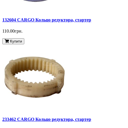
132604 CARGO Кольцо редуктора, стартер
110.00грн.
Купити
233462 CARGO Кольцо редуктора, стартер