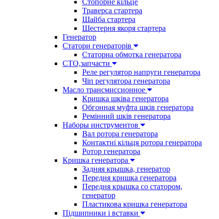
Стопорне кільце
Траверса стартера
Шайба стартера
Шестерня якоря стартера
Генератор
Cтатори генераторів
Статорна обмотка генератора
СТО,запчасти
Реле регулятор напруги генератора
Чіп регулятора генератора
Масло трансмиссионное
Кришка шківа генератора
Обгонная муфта шків генератора
Ремінний шків генератора
Наборы инструментов
Вал ротора генератора
Контактні кільця ротора генератора
Ротор генератора
Кришка генератора
Задняя крышка, генератор
Передня кришка генератора
Передня крышка со статором,
генератор
Пластикова кришка генератора
Підшипники і вставки