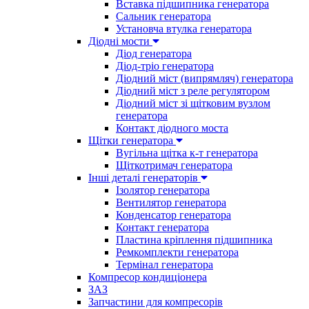
Вставка підшипника генератора
Сальник генератора
Установча втулка генератора
Діодні мости
Діод генератора
Діод-тріо генератора
Діодний міст (випрямляч) генератора
Діодний міст з реле регулятором
Діодний міст зі щітковим вузлом
генератора
Контакт діодного моста
Щітки генератора
Вугільна щітка к-т генератора
Щіткотримач генератора
Інші деталі генераторів
Ізолятор генератора
Вентилятор генератора
Конденсатор генератора
Контакт генератора
Пластина кріплення підшипника
Ремкомплекти генератора
Термінал генератора
Компресор кондиціонера
ЗАЗ
Запчастини для компресорів