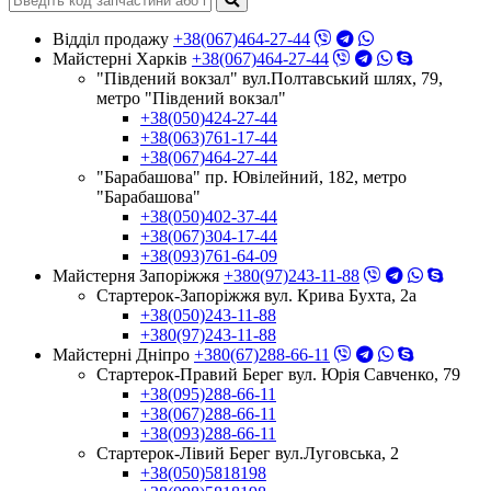
Відділ продажу
+38(067)464-27-44
Майстерні Харків
+38(067)464-27-44
"Південий вокзал" вул.Полтавський шлях, 79,
метро "Південий вокзал"
+38(050)424-27-44
+38(063)761-17-44
+38(067)464-27-44
"Барабашова" пр. Ювілейний, 182, метро
"Барабашова"
+38(050)402-37-44
+38(067)304-17-44
+38(093)761-64-09
Майстерня Запоріжжя
+380(97)243-11-88
Стартерок-Запоріжжя вул. Крива Бухта, 2а
+38(050)243-11-88
+380(97)243-11-88
Майстерні Днiпро
+380(67)288-66-11
Стартерок-Правий Берег вул. Юрія Савченко, 79
+38(095)288-66-11
+38(067)288-66-11
+38(093)288-66-11
Стартерок-Лівий Берег вул.Луговська, 2
+38(050)5818198