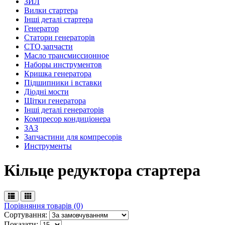
ЗИЛ
Вилки стартера
Інші деталі стартера
Генератор
Cтатори генераторів
СТО,запчасти
Масло трансмиссионное
Наборы инструментов
Кришка генератора
Підшипники і вставки
Діодні мости
Щітки генератора
Інші деталі генераторів
Компресор кондиціонера
ЗАЗ
Запчастини для компресорів
Инструменты
Кільце редуктора стартера
Порівняння товарів (0)
Сортування:
Показати: