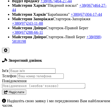
Відділ продажу
+38(067)464-27-44
Майстерня Харків
"Південий вокзал"
+38(067)464-27-
44
Майстерня Харків
"Барабашова"
+380(67)304-17-44
Майстерня Запоріжжя
Стартерок-Запоріжжя
+380(97)243-11-88
Майстерня Днiпро
Стартерок-Правий Берег
+380(67)288-66-11
Майстерня Днiпро
Стартерок-Лівий Берег
+38(098)
5818198
Зворотний дзвінок
Ім'я
Телефон
Повідомлення
Надіслати
Надішліть свою заявку і ми передзвонимо Вам найближчим
часом.