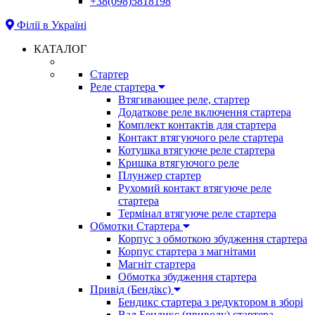
+38(098)5818198
Філії в Україні
КАТАЛОГ
Стартер
Реле стартера
Втягивающее реле, стартер
Додаткове реле включення стартера
Комплект контактів для стартера
Контакт втягуючого реле стартера
Котушка втягуюче реле стартера
Кришка втягуючого реле
Плунжер стартер
Рухомий контакт втягуюче реле
стартера
Термінал втягуюче реле стартера
Обмотки Стартера
Корпус з обмоткою збудження стартера
Корпус стартера з магнітами
Магніт стартера
Обмотка збудження стартера
Привід (Бендікс)
Бендикс стартера з редуктором в зборі
Вал Бендикс (приводу) стартера