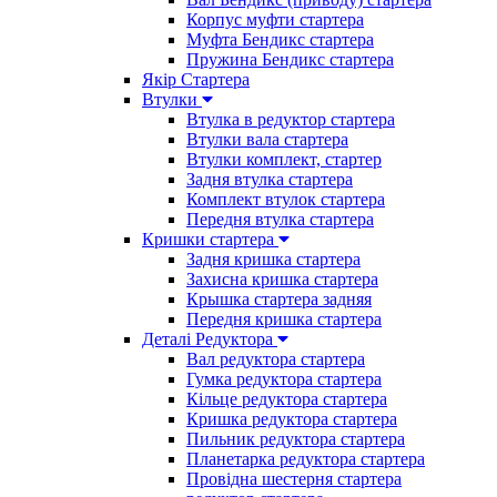
Корпус муфти стартера
Муфта Бендикс стартера
Пружина Бендикс стартера
Якір Стартера
Втулки
Втулка в редуктор стартера
Втулки вала стартера
Втулки комплект, стартер
Задня втулка стартера
Комплект втулок стартера
Передня втулка стартера
Кришки стартера
Задня кришка стартера
Захисна кришка стартера
Крышка стартера задняя
Передня кришка стартера
Деталі Редуктора
Вал редуктора стартера
Гумка редуктора стартера
Кільце редуктора стартера
Кришка редуктора стартера
Пильник редуктора стартера
Планетарка редуктора стартера
Провідна шестерня стартера