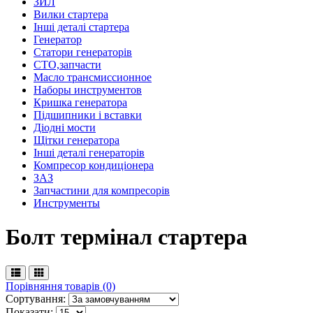
ЗИЛ
Вилки стартера
Інші деталі стартера
Генератор
Cтатори генераторів
СТО,запчасти
Масло трансмиссионное
Наборы инструментов
Кришка генератора
Підшипники і вставки
Діодні мости
Щітки генератора
Інші деталі генераторів
Компресор кондиціонера
ЗАЗ
Запчастини для компресорів
Инструменты
Болт термінал стартера
Порівняння товарів (0)
Сортування:
Показати: