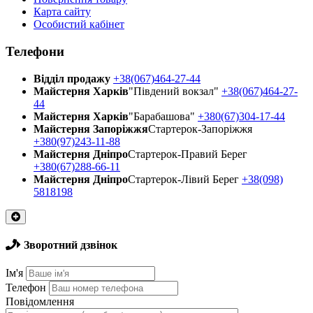
Карта сайту
Особистий кабінет
Телефони
Відділ продажу
+38(067)464-27-44
Майстерня Харків
"Південий вокзал"
+38(067)464-27-
44
Майстерня Харків
"Барабашова"
+380(67)304-17-44
Майстерня Запоріжжя
Стартерок-Запоріжжя
+380(97)243-11-88
Майстерня Днiпро
Стартерок-Правий Берег
+380(67)288-66-11
Майстерня Днiпро
Стартерок-Лівий Берег
+38(098)
5818198
Зворотний дзвінок
Ім'я
Телефон
Повідомлення