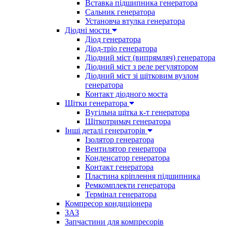
Вставка підшипника генератора
Сальник генератора
Установча втулка генератора
Діодні мости
Діод генератора
Діод-тріо генератора
Діодний міст (випрямляч) генератора
Діодний міст з реле регулятором
Діодний міст зі щітковим вузлом
генератора
Контакт діодного моста
Щітки генератора
Вугільна щітка к-т генератора
Щіткотримач генератора
Інші деталі генераторів
Ізолятор генератора
Вентилятор генератора
Конденсатор генератора
Контакт генератора
Пластина кріплення підшипника
Ремкомплекти генератора
Термінал генератора
Компресор кондиціонера
ЗАЗ
Запчастини для компресорів