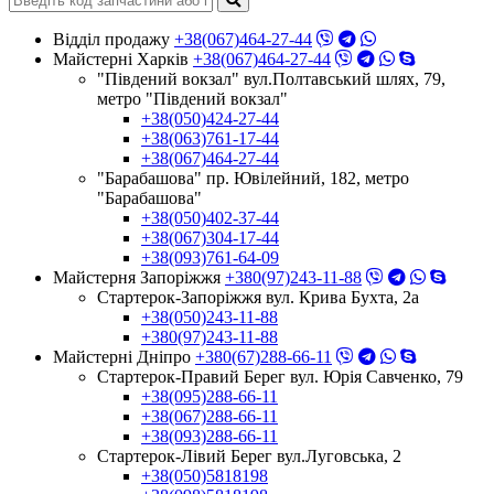
Відділ продажу
+38(067)464-27-44
Майстерні Харків
+38(067)464-27-44
"Південий вокзал" вул.Полтавський шлях, 79,
метро "Південий вокзал"
+38(050)424-27-44
+38(063)761-17-44
+38(067)464-27-44
"Барабашова" пр. Ювілейний, 182, метро
"Барабашова"
+38(050)402-37-44
+38(067)304-17-44
+38(093)761-64-09
Майстерня Запоріжжя
+380(97)243-11-88
Стартерок-Запоріжжя вул. Крива Бухта, 2а
+38(050)243-11-88
+380(97)243-11-88
Майстерні Днiпро
+380(67)288-66-11
Стартерок-Правий Берег вул. Юрія Савченко, 79
+38(095)288-66-11
+38(067)288-66-11
+38(093)288-66-11
Стартерок-Лівий Берег вул.Луговська, 2
+38(050)5818198