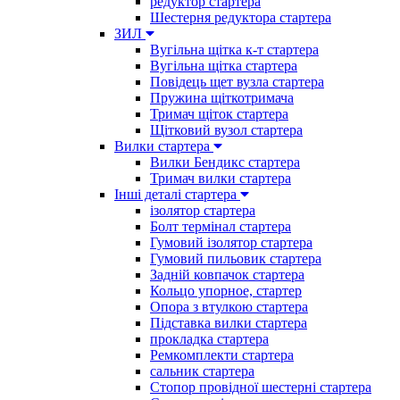
редуктор стартера
Шестерня редуктора стартера
ЗИЛ
Вугільна щітка к-т стартера
Вугільна щітка стартера
Повідець щет вузла стартера
Пружина щіткотримача
Тримач щіток стартера
Щітковий вузол стартера
Вилки стартера
Вилки Бендикс стартера
Тримач вилки стартера
Інші деталі стартера
ізолятор стартера
Болт термінал стартера
Гумовий ізолятор стартера
Гумовий пильовик стартера
Задній ковпачок стартера
Кольцо упорное, стартер
Опора з втулкою стартера
Підставка вилки стартера
прокладка стартера
Ремкомплекти стартера
сальник стартера
Стопор провідної шестерні стартера