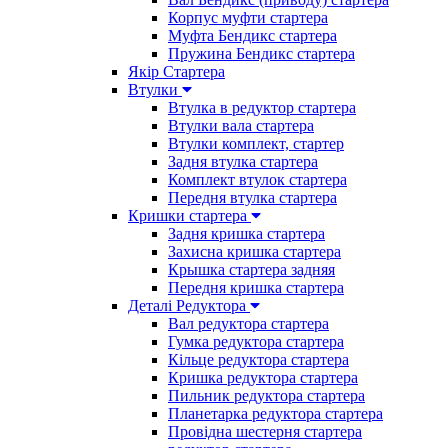
Корпус муфти стартера
Муфта Бендикс стартера
Пружина Бендикс стартера
Якір Стартера
Втулки
Втулка в редуктор стартера
Втулки вала стартера
Втулки комплект, стартер
Задня втулка стартера
Комплект втулок стартера
Передня втулка стартера
Кришки стартера
Задня кришка стартера
Захисна кришка стартера
Крышка стартера задняя
Передня кришка стартера
Деталі Редуктора
Вал редуктора стартера
Гумка редуктора стартера
Кільце редуктора стартера
Кришка редуктора стартера
Пильник редуктора стартера
Планетарка редуктора стартера
Провідна шестерня стартера