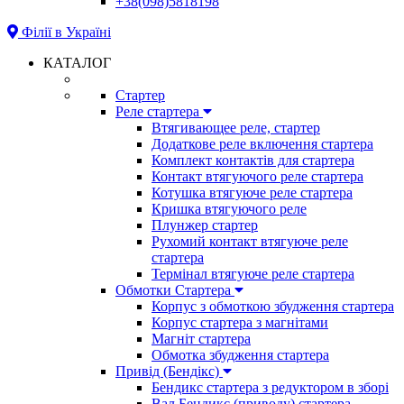
+38(098)5818198
Філії в Україні
КАТАЛОГ
Стартер
Реле стартера
Втягивающее реле, стартер
Додаткове реле включення стартера
Комплект контактів для стартера
Контакт втягуючого реле стартера
Котушка втягуюче реле стартера
Кришка втягуючого реле
Плунжер стартер
Рухомий контакт втягуюче реле
стартера
Термінал втягуюче реле стартера
Обмотки Стартера
Корпус з обмоткою збудження стартера
Корпус стартера з магнітами
Магніт стартера
Обмотка збудження стартера
Привід (Бендікс)
Бендикс стартера з редуктором в зборі
Вал Бендикс (приводу) стартера