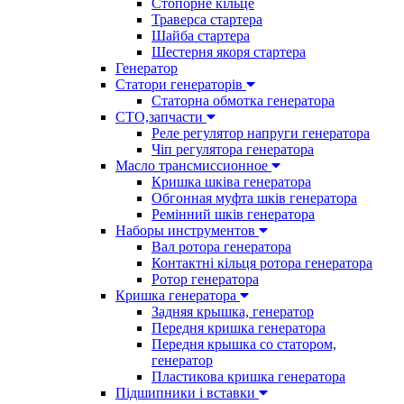
Стопорне кільце
Траверса стартера
Шайба стартера
Шестерня якоря стартера
Генератор
Cтатори генераторів
Статорна обмотка генератора
СТО,запчасти
Реле регулятор напруги генератора
Чіп регулятора генератора
Масло трансмиссионное
Кришка шківа генератора
Обгонная муфта шків генератора
Ремінний шків генератора
Наборы инструментов
Вал ротора генератора
Контактні кільця ротора генератора
Ротор генератора
Кришка генератора
Задняя крышка, генератор
Передня кришка генератора
Передня крышка со статором,
генератор
Пластикова кришка генератора
Підшипники і вставки