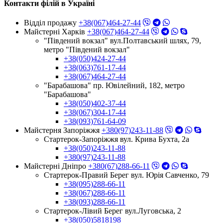
Контакти філій в Україні
Відділ продажу
+38(067)464-27-44
Майстерні Харків
+38(067)464-27-44
"Південий вокзал" вул.Полтавський шлях, 79,
метро "Південий вокзал"
+38(050)424-27-44
+38(063)761-17-44
+38(067)464-27-44
"Барабашова" пр. Ювілейний, 182, метро
"Барабашова"
+38(050)402-37-44
+38(067)304-17-44
+38(093)761-64-09
Майстерня Запоріжжя
+380(97)243-11-88
Стартерок-Запоріжжя вул. Крива Бухта, 2а
+38(050)243-11-88
+380(97)243-11-88
Майстерні Днiпро
+380(67)288-66-11
Стартерок-Правий Берег вул. Юрія Савченко, 79
+38(095)288-66-11
+38(067)288-66-11
+38(093)288-66-11
Стартерок-Лівий Берег вул.Луговська, 2
+38(050)5818198