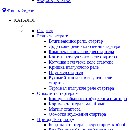
+38(098)5818198
Філії в Україні
КАТАЛОГ
Стартер
Реле стартера
Втягивающее реле, стартер
Додаткове реле включення стартера
Комплект контактів для стартера
Контакт втягуючого реле стартера
Котушка втягуюче реле стартера
Кришка втягуючого реле
Плунжер стартер
Рухомий контакт втягуюче реле
стартера
Термінал втягуюче реле стартера
Обмотки Стартера
Корпус з обмоткою збудження стартера
Корпус стартера з магнітами
Магніт стартера
Обмотка збудження стартера
Привід (Бендікс)
Бендикс стартера з редуктором в зборі
Вал Бендикс (приводу) стартера