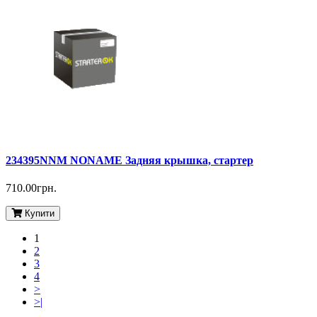
234395NNM NONAME Задняя крышка, стартер
710.00грн.
Купити
1
2
3
4
>
>|