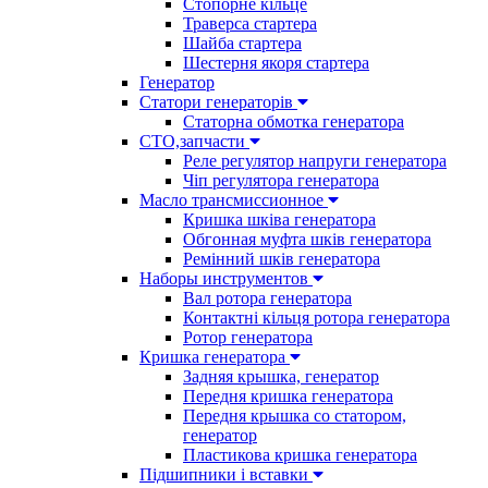
Стопорне кільце
Траверса стартера
Шайба стартера
Шестерня якоря стартера
Генератор
Cтатори генераторів
Статорна обмотка генератора
СТО,запчасти
Реле регулятор напруги генератора
Чіп регулятора генератора
Масло трансмиссионное
Кришка шківа генератора
Обгонная муфта шків генератора
Ремінний шків генератора
Наборы инструментов
Вал ротора генератора
Контактні кільця ротора генератора
Ротор генератора
Кришка генератора
Задняя крышка, генератор
Передня кришка генератора
Передня крышка со статором,
генератор
Пластикова кришка генератора
Підшипники і вставки