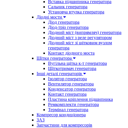
Вставка підшипника генератора
Сальник генератора
Установча втулка генератора
Діодні мости
Діод генератора
Діод-тріо генератора
Діодний міст (випрямляч) генератора
Діодний міст з реле регулятором
Діодний міст зі щітковим вузлом
генератора
Контакт діодного моста
Щітки генератора
Вугільна щітка к-т генератора
Щіткотримач генератора
Інші деталі генераторів
Ізолятор генератора
Вентилятор генератора
Конденсатор генератора
Контакт генератора
Пластина кріплення підшипника
Ремкомплекти генератора
Термінал генератора
Компресор кондиціонера
ЗАЗ
Запчастини для компресорів