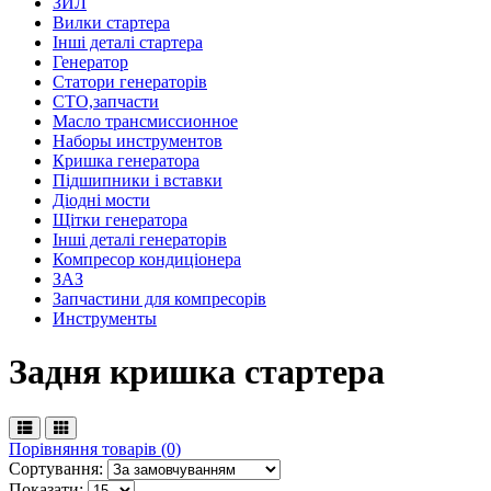
ЗИЛ
Вилки стартера
Інші деталі стартера
Генератор
Cтатори генераторів
СТО,запчасти
Масло трансмиссионное
Наборы инструментов
Кришка генератора
Підшипники і вставки
Діодні мости
Щітки генератора
Інші деталі генераторів
Компресор кондиціонера
ЗАЗ
Запчастини для компресорів
Инструменты
Задня кришка стартера
Порівняння товарів (0)
Сортування:
Показати: