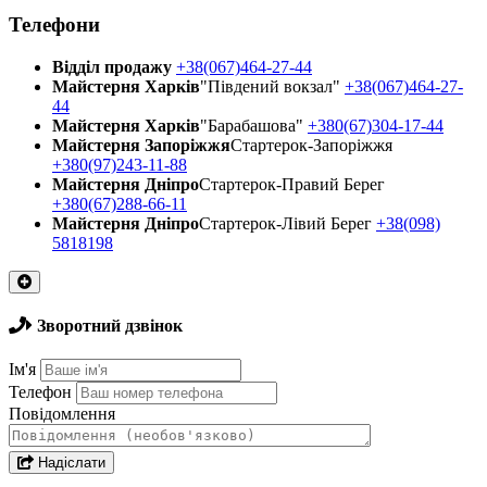
Телефони
Відділ продажу
+38(067)464-27-44
Майстерня Харків
"Південий вокзал"
+38(067)464-27-
44
Майстерня Харків
"Барабашова"
+380(67)304-17-44
Майстерня Запоріжжя
Стартерок-Запоріжжя
+380(97)243-11-88
Майстерня Днiпро
Стартерок-Правий Берег
+380(67)288-66-11
Майстерня Днiпро
Стартерок-Лівий Берег
+38(098)
5818198
Зворотний дзвінок
Ім'я
Телефон
Повідомлення
Надіслати