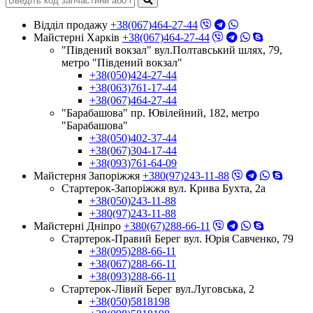
Відділ продажу
+38(067)464-27-44
Майстерні Харків
+38(067)464-27-44
"Південий вокзал" вул.Полтавський шлях, 79,
метро "Південий вокзал"
+38(050)424-27-44
+38(063)761-17-44
+38(067)464-27-44
"Барабашова" пр. Ювілейний, 182, метро
"Барабашова"
+38(050)402-37-44
+38(067)304-17-44
+38(093)761-64-09
Майстерня Запоріжжя
+380(97)243-11-88
Стартерок-Запоріжжя вул. Крива Бухта, 2а
+38(050)243-11-88
+380(97)243-11-88
Майстерні Днiпро
+380(67)288-66-11
Стартерок-Правий Берег вул. Юрія Савченко, 79
+38(095)288-66-11
+38(067)288-66-11
+38(093)288-66-11
Стартерок-Лівий Берег вул.Луговська, 2
+38(050)5818198