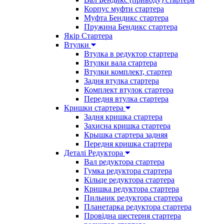
Корпус муфти стартера
Муфта Бендикс стартера
Пружина Бендикс стартера
Якір Стартера
Втулки
Втулка в редуктор стартера
Втулки вала стартера
Втулки комплект, стартер
Задня втулка стартера
Комплект втулок стартера
Передня втулка стартера
Кришки стартера
Задня кришка стартера
Захисна кришка стартера
Крышка стартера задняя
Передня кришка стартера
Деталі Редуктора
Вал редуктора стартера
Гумка редуктора стартера
Кільце редуктора стартера
Кришка редуктора стартера
Пильник редуктора стартера
Планетарка редуктора стартера
Провідна шестерня стартера