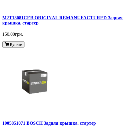
M2T13081CEB ORIGINAL REMANUFACTURED Задняя
крышка, стартер
150.00грн.
Купити
1005851071 BOSCH Задняя крышка, стартер