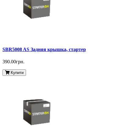
SBR5008 AS Задняя крышка, стартер
390.00грн.
Купити