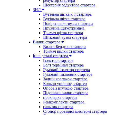
редуктор стартера
Шестерня редуктора стартера
ЗИЛ
Вугільна щітка к-т стартера
Вугільна щітка стартера
Повідець щет вузла стартера
Пружина щіткотримача
Тримач щіток стартера
Щітковий вузол стартера
Вилки стартера
Вилки Бендикс стартера
Тримач вилки стартера
Інші деталі стартера
ізолятор стартера
Болт термінал стартера
Гумовий ізолятор стартера
Гумовий пильовик стартера
Задній ковпачок стартера
Кольцо упорное, стартер
Опора з втулкою стартера
Підставка вилки стартера
прокладка стартера
Ремкомплекти стартера
сальник стартера
Стопор провідної шестерні стартера