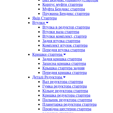
Корпус муфти стартера
Муфта Бендикс стартера
Пружина Бендикс стартера
Якір Стартера
Втулки
Втулка в редуктор стартера
Втулки вала стартера
Втулки комплект, стартер
Задня втулка стартера
Комплект втулок стартера
Передня втулка стартера
Кришки стартера
Задня кришка стартера
Захисна кришка стартера
Крышка стартера задняя
Передня кришка стартера
Деталі Редуктора
Вал редуктора стартера
Гумка редуктора стартера
Кільце редуктора стартера
Кришка редуктора стартера
Пильник редуктора стартера
Планетарка редуктора стартера
Провідна шестерня стартера