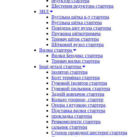
редуктор стартера
Шестерня редуктора стартера
ЗИЛ
Вугільна щітка к-т стартера
Вугільна щітка стартера
Повідець щет вузла стартера
Пружина щіткотримача
Тримач щіток стартера
Щітковий вузол стартера
Вилки стартера
Вилки Бендикс стартера
Тримач вилки стартера
Інші деталі стартера
ізолятор стартера
Болт термінал стартера
Гумовий ізолятор стартера
Гумовий пильовик стартера
Задній ковпачок стартера
Кольцо упорное, стартер
Опора з втулкою стартера
Підставка вилки стартера
прокладка стартера
Ремкомплекти стартера
сальник стартера
Стопор провідної шестерні стартера