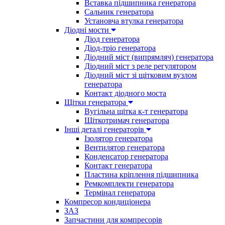
Вставка підшипника генератора
Сальник генератора
Установча втулка генератора
Діодні мости
Діод генератора
Діод-тріо генератора
Діодний міст (випрямляч) генератора
Діодний міст з реле регулятором
Діодний міст зі щітковим вузлом
генератора
Контакт діодного моста
Щітки генератора
Вугільна щітка к-т генератора
Щіткотримач генератора
Інші деталі генераторів
Ізолятор генератора
Вентилятор генератора
Конденсатор генератора
Контакт генератора
Пластина кріплення підшипника
Ремкомплекти генератора
Термінал генератора
Компресор кондиціонера
ЗАЗ
Запчастини для компресорів