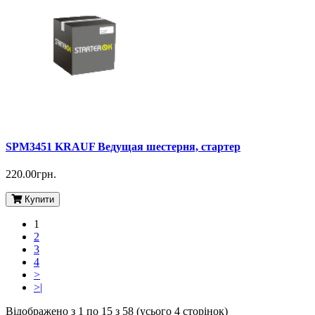
SPM3451 KRAUF Ведущая шестерня, стартер
220.00грн.
Купити
1
2
3
4
>
>|
Відображено з 1 по 15 з 58 (усього 4 сторінок)