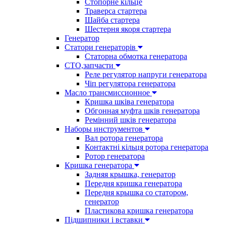
Стопорне кільце
Траверса стартера
Шайба стартера
Шестерня якоря стартера
Генератор
Cтатори генераторів
Статорна обмотка генератора
СТО,запчасти
Реле регулятор напруги генератора
Чіп регулятора генератора
Масло трансмиссионное
Кришка шківа генератора
Обгонная муфта шків генератора
Ремінний шків генератора
Наборы инструментов
Вал ротора генератора
Контактні кільця ротора генератора
Ротор генератора
Кришка генератора
Задняя крышка, генератор
Передня кришка генератора
Передня крышка со статором,
генератор
Пластикова кришка генератора
Підшипники і вставки