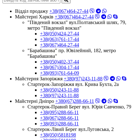
Відділ продажу
+38(067)464-27-44
Майстерні Харків
+38(067)464-27-44
"Південий вокзал" вул.Полтавський шлях, 79,
метро "Південий вокзал"
+38(050)424-27-44
+38(063)761-17-44
+38(067)464-27-44
"Барабашова" пр. Ювілейний, 182, метро
"Барабашова"
+38(050)402-37-44
+38(067)304-17-44
+38(093)761-64-09
Майстерня Запоріжжя
+380(97)243-11-88
Стартерок-Запоріжжя вул. Крива Бухта, 2а
+38(050)243-11-88
+380(97)243-11-88
Майстерні Днiпро
+380(67)288-66-11
Стартерок-Правий Берег вул. Юрія Савченко, 79
+38(095)288-66-11
+38(067)288-66-11
+38(093)288-66-11
Стартерок-Лівий Берег вул.Луговська, 2
+38(050)5818198