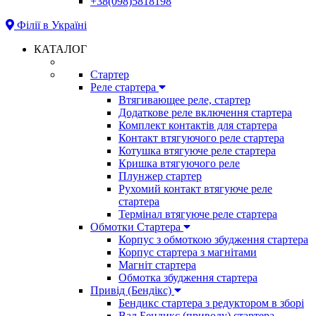
+38(098)5818198
Філії в Україні
КАТАЛОГ
Стартер
Реле стартера
Втягивающее реле, стартер
Додаткове реле включення стартера
Комплект контактів для стартера
Контакт втягуючого реле стартера
Котушка втягуюче реле стартера
Кришка втягуючого реле
Плунжер стартер
Рухомий контакт втягуюче реле
стартера
Термінал втягуюче реле стартера
Обмотки Стартера
Корпус з обмоткою збудження стартера
Корпус стартера з магнітами
Магніт стартера
Обмотка збудження стартера
Привід (Бендікс)
Бендикс стартера з редуктором в зборі
Вал Бендикс (приводу) стартера