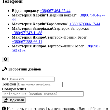
Телефони
Відділ продажу
+38(067)464-27-44
Майстерня Харків
"Південий вокзал"
+38(067)464-27-
44
Майстерня Харків
"Барабашова"
+380(67)304-17-44
Майстерня Запоріжжя
Стартерок-Запоріжжя
+380(97)243-11-88
Майстерня Днiпро
Стартерок-Правий Берег
+380(67)288-66-11
Майстерня Днiпро
Стартерок-Лівий Берег
+38(098)
5818198
Зворотний дзвінок
Ім'я
Телефон
Повідомлення
Надіслати
Надішліть свою заявку і ми передзвонимо Вам найближчим