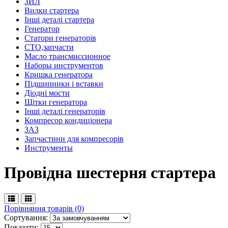
ЗИЛ
Вилки стартера
Інші деталі стартера
Генератор
Cтатори генераторів
СТО,запчасти
Масло трансмиссионное
Наборы инструментов
Кришка генератора
Підшипники і вставки
Діодні мости
Щітки генератора
Інші деталі генераторів
Компресор кондиціонера
ЗАЗ
Запчастини для компресорів
Инструменты
Провідна шестерня стартера
Порівняння товарів (0)
Сортування:
Показати: