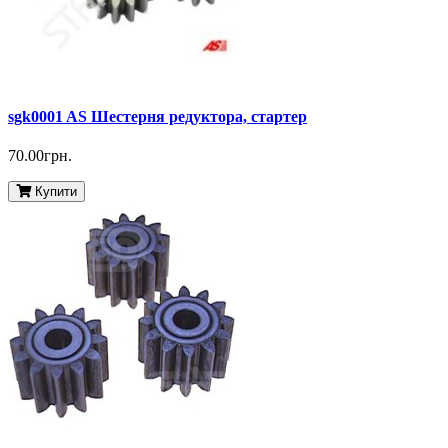
sgk0001 AS Шестерня редуктора, стартер
70.00грн.
Купити