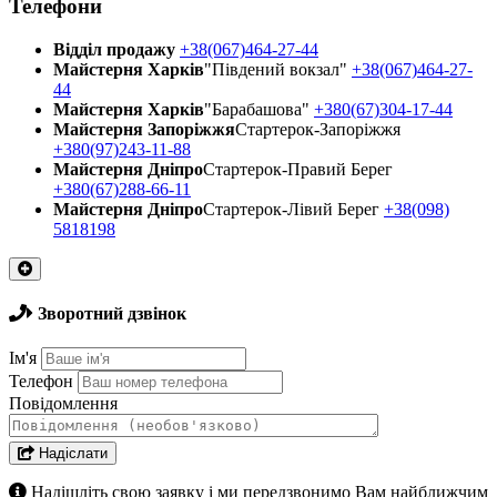
Телефони
Відділ продажу
+38(067)464-27-44
Майстерня Харків
"Південий вокзал"
+38(067)464-27-
44
Майстерня Харків
"Барабашова"
+380(67)304-17-44
Майстерня Запоріжжя
Стартерок-Запоріжжя
+380(97)243-11-88
Майстерня Днiпро
Стартерок-Правий Берег
+380(67)288-66-11
Майстерня Днiпро
Стартерок-Лівий Берег
+38(098)
5818198
Зворотний дзвінок
Ім'я
Телефон
Повідомлення
Надіслати
Надішліть свою заявку і ми передзвонимо Вам найближчим