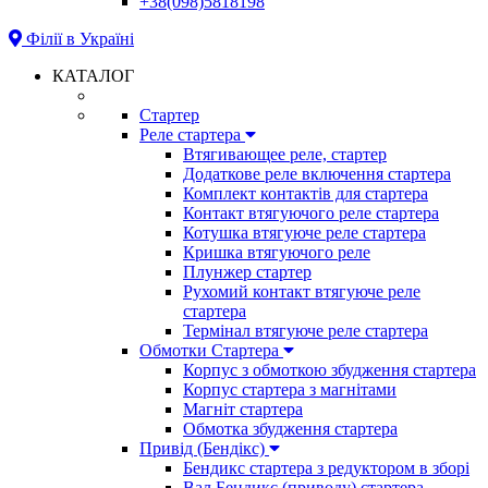
+38(098)5818198
Філії в Україні
КАТАЛОГ
Стартер
Реле стартера
Втягивающее реле, стартер
Додаткове реле включення стартера
Комплект контактів для стартера
Контакт втягуючого реле стартера
Котушка втягуюче реле стартера
Кришка втягуючого реле
Плунжер стартер
Рухомий контакт втягуюче реле
стартера
Термінал втягуюче реле стартера
Обмотки Стартера
Корпус з обмоткою збудження стартера
Корпус стартера з магнітами
Магніт стартера
Обмотка збудження стартера
Привід (Бендікс)
Бендикс стартера з редуктором в зборі
Вал Бендикс (приводу) стартера