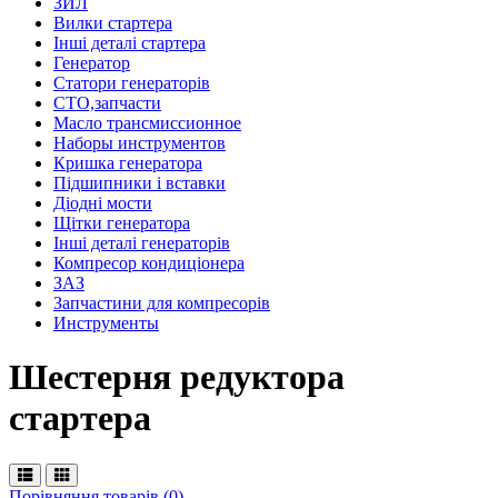
ЗИЛ
Вилки стартера
Інші деталі стартера
Генератор
Cтатори генераторів
СТО,запчасти
Масло трансмиссионное
Наборы инструментов
Кришка генератора
Підшипники і вставки
Діодні мости
Щітки генератора
Інші деталі генераторів
Компресор кондиціонера
ЗАЗ
Запчастини для компресорів
Инструменты
Шестерня редуктора
стартера
Порівняння товарів (0)