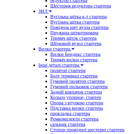
редуктор стартера
Шестерня редуктора стартера
ЗИЛ
Вугільна щітка к-т стартера
Вугільна щітка стартера
Повідець щет вузла стартера
Пружина щіткотримача
Тримач щіток стартера
Щітковий вузол стартера
Вилки стартера
Вилки Бендикс стартера
Тримач вилки стартера
Інші деталі стартера
ізолятор стартера
Болт термінал стартера
Гумовий ізолятор стартера
Гумовий пильовик стартера
Задній ковпачок стартера
Кольцо упорное, стартер
Опора з втулкою стартера
Підставка вилки стартера
прокладка стартера
Ремкомплекти стартера
сальник стартера
Стопор провідної шестерні стартера