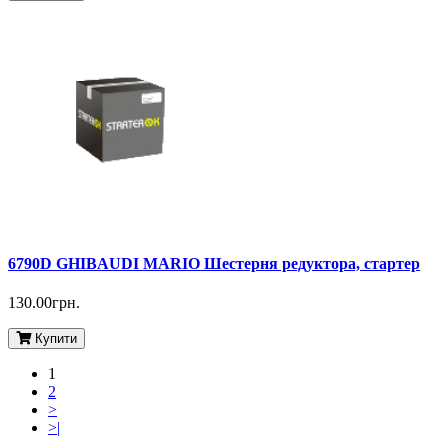
6790D GHIBAUDI MARIO Шестерня редуктора, стартер
130.00грн.
Купити
1
2
>
>|