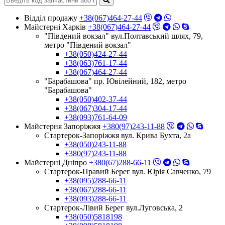
Відділ продажу
+38(067)464-27-44
Майстерні Харків
+38(067)464-27-44
"Південий вокзал" вул.Полтавський шлях, 79,
метро "Південий вокзал"
+38(050)424-27-44
+38(063)761-17-44
+38(067)464-27-44
"Барабашова" пр. Ювілейний, 182, метро
"Барабашова"
+38(050)402-37-44
+38(067)304-17-44
+38(093)761-64-09
Майстерня Запоріжжя
+380(97)243-11-88
Стартерок-Запоріжжя вул. Крива Бухта, 2а
+38(050)243-11-88
+380(97)243-11-88
Майстерні Днiпро
+380(67)288-66-11
Стартерок-Правий Берег вул. Юрія Савченко, 79
+38(095)288-66-11
+38(067)288-66-11
+38(093)288-66-11
Стартерок-Лівий Берег вул.Луговська, 2
+38(050)5818198