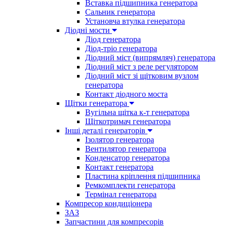
Вставка підшипника генератора
Сальник генератора
Установча втулка генератора
Діодні мости
Діод генератора
Діод-тріо генератора
Діодний міст (випрямляч) генератора
Діодний міст з реле регулятором
Діодний міст зі щітковим вузлом
генератора
Контакт діодного моста
Щітки генератора
Вугільна щітка к-т генератора
Щіткотримач генератора
Інші деталі генераторів
Ізолятор генератора
Вентилятор генератора
Конденсатор генератора
Контакт генератора
Пластина кріплення підшипника
Ремкомплекти генератора
Термінал генератора
Компресор кондиціонера
ЗАЗ
Запчастини для компресорів