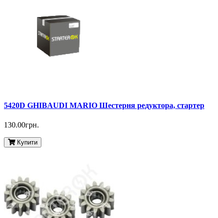
5420D GHIBAUDI MARIO Шестерня редуктора, стартер
130.00грн.
Купити