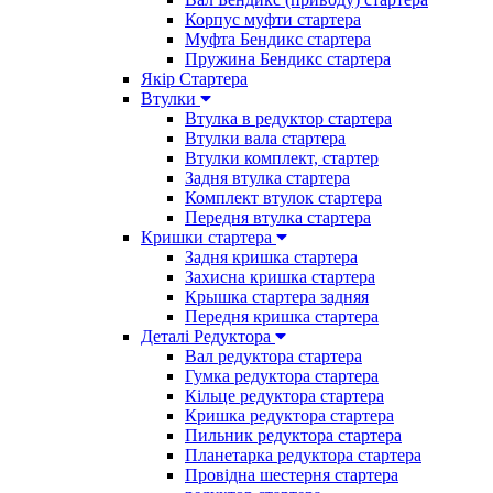
Корпус муфти стартера
Муфта Бендикс стартера
Пружина Бендикс стартера
Якір Стартера
Втулки
Втулка в редуктор стартера
Втулки вала стартера
Втулки комплект, стартер
Задня втулка стартера
Комплект втулок стартера
Передня втулка стартера
Кришки стартера
Задня кришка стартера
Захисна кришка стартера
Крышка стартера задняя
Передня кришка стартера
Деталі Редуктора
Вал редуктора стартера
Гумка редуктора стартера
Кільце редуктора стартера
Кришка редуктора стартера
Пильник редуктора стартера
Планетарка редуктора стартера
Провідна шестерня стартера