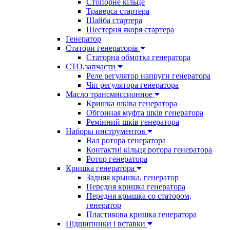
Стопорне кільце
Траверса стартера
Шайба стартера
Шестерня якоря стартера
Генератор
Cтатори генераторів
Статорна обмотка генератора
СТО,запчасти
Реле регулятор напруги генератора
Чіп регулятора генератора
Масло трансмиссионное
Кришка шківа генератора
Обгонная муфта шків генератора
Ремінний шків генератора
Наборы инструментов
Вал ротора генератора
Контактні кільця ротора генератора
Ротор генератора
Кришка генератора
Задняя крышка, генератор
Передня кришка генератора
Передня крышка со статором,
генератор
Пластикова кришка генератора
Підшипники і вставки