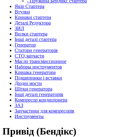
- Пружина Бендикс стартера
Якір Стартера
Втулки
Кришки стартера
Деталі Редуктора
ЗИЛ
Вилки стартера
Інші деталі стартера
Генератор
Cтатори генераторів
СТО,запчасти
Масло трансмиссионное
Наборы инструментов
Кришка генератора
Підшипники і вставки
Діодні мости
Щітки генератора
Інші деталі генераторів
Компресор кондиціонера
ЗАЗ
Запчастини для компресорів
Инструменты
Привід (Бендікс)