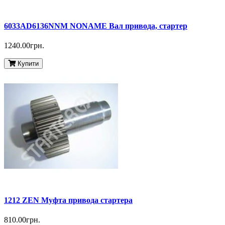
6033AD6136NNM NONAME Вал привода, стартер
1240.00грн.
Купити
1212 ZEN Муфта привода стартера
810.00грн.