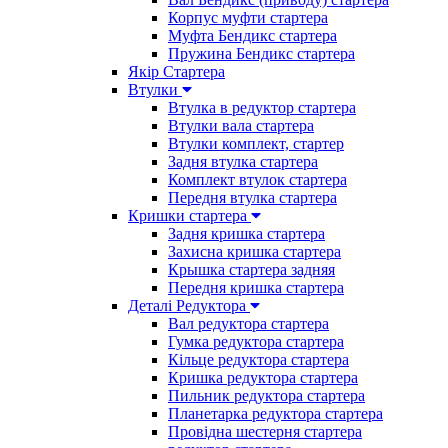
Корпус муфти стартера
Муфта Бендикс стартера
Пружина Бендикс стартера
Якір Стартера
Втулки
Втулка в редуктор стартера
Втулки вала стартера
Втулки комплект, стартер
Задня втулка стартера
Комплект втулок стартера
Передня втулка стартера
Кришки стартера
Задня кришка стартера
Захисна кришка стартера
Крышка стартера задняя
Передня кришка стартера
Деталі Редуктора
Вал редуктора стартера
Гумка редуктора стартера
Кільце редуктора стартера
Кришка редуктора стартера
Пильник редуктора стартера
Планетарка редуктора стартера
Провідна шестерня стартера