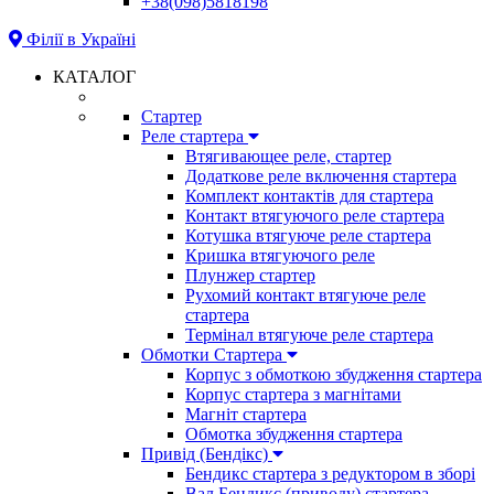
+38(098)5818198
Філії в Україні
КАТАЛОГ
Стартер
Реле стартера
Втягивающее реле, стартер
Додаткове реле включення стартера
Комплект контактів для стартера
Контакт втягуючого реле стартера
Котушка втягуюче реле стартера
Кришка втягуючого реле
Плунжер стартер
Рухомий контакт втягуюче реле
стартера
Термінал втягуюче реле стартера
Обмотки Стартера
Корпус з обмоткою збудження стартера
Корпус стартера з магнітами
Магніт стартера
Обмотка збудження стартера
Привід (Бендікс)
Бендикс стартера з редуктором в зборі
Вал Бендикс (приводу) стартера