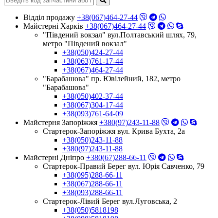
Відділ продажу
+38(067)464-27-44
Майстерні Харків
+38(067)464-27-44
"Південий вокзал" вул.Полтавський шлях, 79,
метро "Південий вокзал"
+38(050)424-27-44
+38(063)761-17-44
+38(067)464-27-44
"Барабашова" пр. Ювілейний, 182, метро
"Барабашова"
+38(050)402-37-44
+38(067)304-17-44
+38(093)761-64-09
Майстерня Запоріжжя
+380(97)243-11-88
Стартерок-Запоріжжя вул. Крива Бухта, 2а
+38(050)243-11-88
+380(97)243-11-88
Майстерні Днiпро
+380(67)288-66-11
Стартерок-Правий Берег вул. Юрія Савченко, 79
+38(095)288-66-11
+38(067)288-66-11
+38(093)288-66-11
Стартерок-Лівий Берег вул.Луговська, 2
+38(050)5818198