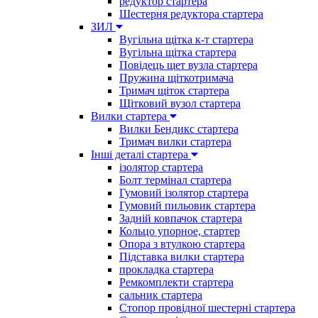
редуктор стартера
Шестерня редуктора стартера
ЗИЛ
Вугільна щітка к-т стартера
Вугільна щітка стартера
Повідець щет вузла стартера
Пружина щіткотримача
Тримач щіток стартера
Щітковий вузол стартера
Вилки стартера
Вилки Бендикс стартера
Тримач вилки стартера
Інші деталі стартера
ізолятор стартера
Болт термінал стартера
Гумовий ізолятор стартера
Гумовий пильовик стартера
Задній ковпачок стартера
Кольцо упорное, стартер
Опора з втулкою стартера
Підставка вилки стартера
прокладка стартера
Ремкомплекти стартера
сальник стартера
Стопор провідної шестерні стартера