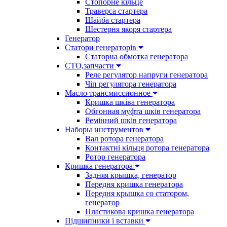
Стопорне кільце
Траверса стартера
Шайба стартера
Шестерня якоря стартера
Генератор
Cтатори генераторів
Статорна обмотка генератора
СТО,запчасти
Реле регулятор напруги генератора
Чіп регулятора генератора
Масло трансмиссионное
Кришка шківа генератора
Обгонная муфта шків генератора
Ремінний шків генератора
Наборы инструментов
Вал ротора генератора
Контактні кільця ротора генератора
Ротор генератора
Кришка генератора
Задняя крышка, генератор
Передня кришка генератора
Передня крышка со статором,
генератор
Пластикова кришка генератора
Підшипники і вставки