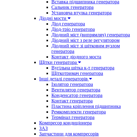
Вставка підшипника генератора
Сальник генератора
Установча втулка генератора
Діодні мости
Діод генератора
Діод-тріо генератора
Діодний міст (випрямляч) генератора
Діодний міст з реле регулятором
Діодний міст зі щітковим вузлом
генератора
Контакт діодного моста
Щітки генератора
Вугільна щітка к-т генератора
Щіткотримач генератора
Інші деталі генераторів
Ізолятор генератора
Вентилятор генератора
Конденсатор генератора
Контакт генератора
Пластина кріплення підшипника
Ремкомплекти генератора
Термінал генератора
Компресор кондиціонера
ЗАЗ
Запчастини для компресорів