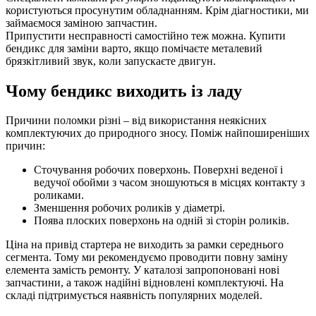
користуються просунутим обладнанням. Крім діагностики, ми
займаємося заміною запчастин.
Припустити несправності самостійно теж можна. Купити
бендикс для заміни варто, якщо помічаєте металевий
брязкітливий звук, коли запускаєте двигун.
Чому бендикс виходить із ладу
Причини поломки різні – від використання неякісних
комплектуючих до природного зносу. Поміж найпоширеніших
причин:
Сточування робочих поверхонь. Поверхні веденої і
ведучої обойми з часом зношуються в місцях контакту з
роликами.
Зменшення робочих роликів у діаметрі.
Поява плоских поверхонь на одній зі сторін роликів.
Ціна на привід стартера не виходить за рамки середнього
сегмента. Тому ми рекомендуємо проводити повну заміну
елемента замість ремонту. У каталозі запропоновані нові
запчастини, а також надійні відновлені комплектуючі. На
складі підтримується наявність популярних моделей.