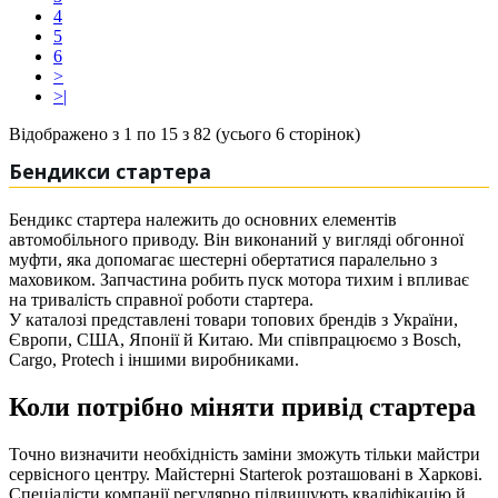
4
5
6
>
>|
Відображено з 1 по 15 з 82 (усього 6 сторінок)
Бендикси стартера
Бендикс стартера належить до основних елементів
автомобільного приводу. Він виконаний у вигляді обгонної
муфти, яка допомагає шестерні обертатися паралельно з
маховиком. Запчастина робить пуск мотора тихим і впливає
на тривалість справної роботи стартера.
У каталозі представлені товари топових брендів з України,
Європи, США, Японії й Китаю. Ми співпрацюємо з Bosch,
Cargo, Protech і іншими виробниками.
Коли потрібно міняти привід стартера
Точно визначити необхідність заміни зможуть тільки майстри
сервісного центру. Майстерні Starterok розташовані в Харкові.
Спеціалісти компанії регулярно підвищують кваліфікацію й