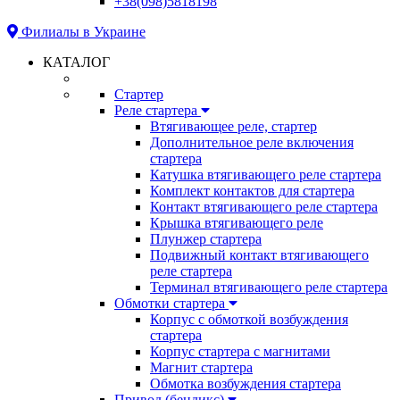
+38(098)5818198
Филиалы в Украине
КАТАЛОГ
Стартер
Реле стартера
Втягивающее реле, стартер
Дополнительное реле включения
стартера
Катушка втягивающего реле стартера
Комплект контактов для стартера
Контакт втягивающего реле стартера
Крышка втягивающего реле
Плунжер стартера
Подвижный контакт втягивающего
реле стартера
Терминал втягивающего реле стартера
Обмотки стартера
Корпус с обмоткой возбуждения
стартера
Корпус стартера с магнитами
Магнит стартера
Обмотка возбуждения стартера
Привод (бендикс)