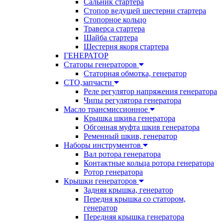
Сальник стартера
Стопор ведущей шестерни стартера
Стопорное кольцо
Траверса стартера
Шайба стартера
Шестерня якоря стартера
ГЕНЕРАТОР
Статоры генераторов
Статорная обмотка, генератор
СТО,запчасти
Реле регулятор напряжения генератора
Чипы регулятора генератора
Масло трансмиссионное
Крышка шкива генератора
Обгонная муфта шкив генератора
Ременный шкив, генератор
Наборы инструментов
Вал ротора генератора
Контактные кольца ротора генератора
Ротор генератора
Крышки генераторов
Задняя крышка, генератор
Передня крышка со статором,
генератор
Передняя крышка генератора