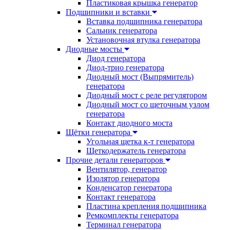
Пластиковая крышка генератор
Подшипники и вставки
Вставка подшипника генератора
Сальник генератора
Установочная втулка генератора
Диодные мосты
Диод генератора
Диод-трио генератора
Диодный мост (Выпрямитель)
генератора
Диодный мост с реле регулятором
Диодный мост со щеточным узлом
генератора
Контакт диодного моста
Щётки генератора
Угольная щетка к-т генератора
Щеткодержатель генератора
Прочие детали генераторов
Вентилятор, генератор
Изолятор генератора
Конденсатор генератора
Контакт генератора
Пластина крепления подшипника
Ремкомплекты генератора
Терминал генератора