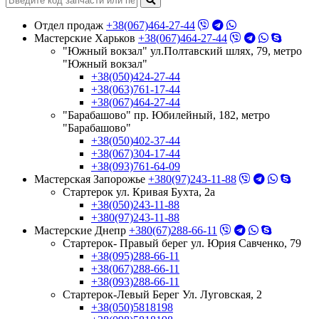
Отдел продаж
+38(067)464-27-44
Мастерские Харьков
+38(067)464-27-44
"Южный вокзал" ул.Полтавский шлях, 79, метро
"Южный вокзал"
+38(050)424-27-44
+38(063)761-17-44
+38(067)464-27-44
"Барабашово" пр. Юбилейный, 182, метро
"Барабашово"
+38(050)402-37-44
+38(067)304-17-44
+38(093)761-64-09
Мастерская Запорожье
+380(97)243-11-88
Стартерок ул. Кривая Бухта, 2а
+38(050)243-11-88
+380(97)243-11-88
Мастерские Днепр
+380(67)288-66-11
Стартерок- Правый берег ул. Юрия Савченко, 79
+38(095)288-66-11
+38(067)288-66-11
+38(093)288-66-11
Стартерок-Левый Берег Ул. Луговская, 2
+38(050)5818198