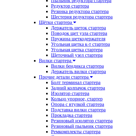
Пыльник редуктора стартера
Редуктор стартера
Резинка редуктора стартера
Шестерня редуктора стартера
Щётки стартера
Держатель щеток стартера
Поводок щет узла стартера
Пружина щеткодержателя
Угольная щетка к-т стартера
Угольная щетка стартера
Щеточный узел стартера
Вилки стартера
Вилки бендикса стартера
Держатель вилки стартера
Прочие детали стартера
Болт терминал стартера
Задний колпачок стартера
Изолятор стартера
Кольцо упорное, стартер
Опора с втулкой стартера
Подставка вилки стартера
Прокладка стартера
Резиновый изолятор стартера
Резиновый пыльник стартера
Ремкомплекты стартера