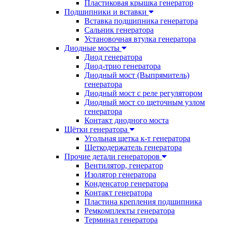
Пластиковая крышка генератор
Подшипники и вставки
Вставка подшипника генератора
Сальник генератора
Установочная втулка генератора
Диодные мосты
Диод генератора
Диод-трио генератора
Диодный мост (Выпрямитель)
генератора
Диодный мост с реле регулятором
Диодный мост со щеточным узлом
генератора
Контакт диодного моста
Щётки генератора
Угольная щетка к-т генератора
Щеткодержатель генератора
Прочие детали генераторов
Вентилятор, генератор
Изолятор генератора
Конденсатор генератора
Контакт генератора
Пластина крепления подшипника
Ремкомплекты генератора
Терминал генератора