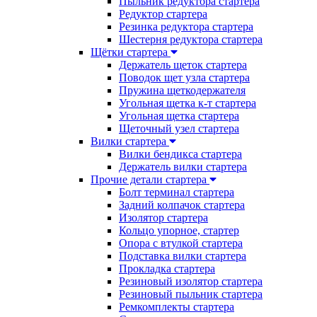
Пыльник редуктора стартера
Редуктор стартера
Резинка редуктора стартера
Шестерня редуктора стартера
Щётки стартера
Держатель щеток стартера
Поводок щет узла стартера
Пружина щеткодержателя
Угольная щетка к-т стартера
Угольная щетка стартера
Щеточный узел стартера
Вилки стартера
Вилки бендикса стартера
Держатель вилки стартера
Прочие детали стартера
Болт терминал стартера
Задний колпачок стартера
Изолятор стартера
Кольцо упорное, стартер
Опора с втулкой стартера
Подставка вилки стартера
Прокладка стартера
Резиновый изолятор стартера
Резиновый пыльник стартера
Ремкомплекты стартера