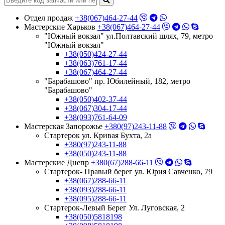
Отдел продаж
+38(067)464-27-44
Мастерские Харьков
+38(067)464-27-44
"Южный вокзал" ул.Полтавский шлях, 79, метро
"Южный вокзал"
+38(050)424-27-44
+38(063)761-17-44
+38(067)464-27-44
"Барабашово" пр. Юбилейный, 182, метро
"Барабашово"
+38(050)402-37-44
+38(067)304-17-44
+38(093)761-64-09
Мастерская Запорожье
+380(97)243-11-88
Стартерок ул. Кривая Бухта, 2а
+380(97)243-11-88
+38(050)243-11-88
Мастерские Днепр
+380(67)288-66-11
Стартерок- Правый берег ул. Юрия Савченко, 79
+38(067)288-66-11
+38(093)288-66-11
+38(095)288-66-11
Стартерок-Левый Берег Ул. Луговская, 2
+38(050)5818198