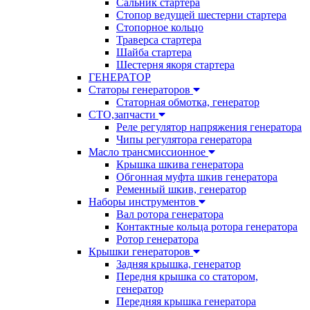
Сальник стартера
Стопор ведущей шестерни стартера
Стопорное кольцо
Траверса стартера
Шайба стартера
Шестерня якоря стартера
ГЕНЕРАТОР
Статоры генераторов
Статорная обмотка, генератор
СТО,запчасти
Реле регулятор напряжения генератора
Чипы регулятора генератора
Масло трансмиссионное
Крышка шкива генератора
Обгонная муфта шкив генератора
Ременный шкив, генератор
Наборы инструментов
Вал ротора генератора
Контактные кольца ротора генератора
Ротор генератора
Крышки генераторов
Задняя крышка, генератор
Передня крышка со статором,
генератор
Передняя крышка генератора