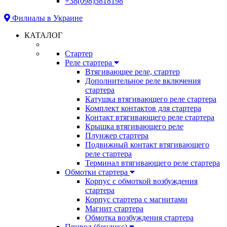
+38(098)5818198
Филиалы в Украине
КАТАЛОГ
Стартер
Реле стартера
Втягивающее реле, стартер
Дополнительное реле включения
стартера
Катушка втягивающего реле стартера
Комплект контактов для стартера
Контакт втягивающего реле стартера
Крышка втягивающего реле
Плунжер стартера
Подвижный контакт втягивающего
реле стартера
Терминал втягивающего реле стартера
Обмотки стартера
Корпус с обмоткой возбуждения
стартера
Корпус стартера с магнитами
Магнит стартера
Обмотка возбуждения стартера
Привод (бендикс)