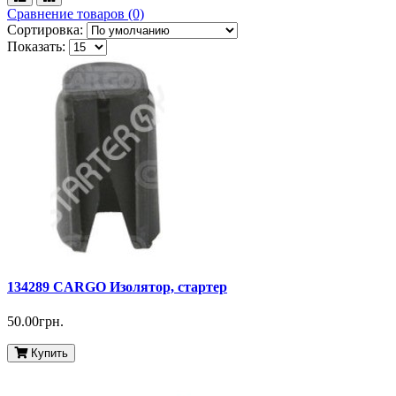
Сравнение товаров (0)
Сортировка:
Показать:
134289 CARGO Изолятор, стартер
50.00грн.
Купить