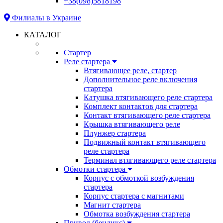
+38(098)5818198
Филиалы в Украине
КАТАЛОГ
Стартер
Реле стартера
Втягивающее реле, стартер
Дополнительное реле включения
стартера
Катушка втягивающего реле стартера
Комплект контактов для стартера
Контакт втягивающего реле стартера
Крышка втягивающего реле
Плунжер стартера
Подвижный контакт втягивающего
реле стартера
Терминал втягивающего реле стартера
Обмотки стартера
Корпус с обмоткой возбуждения
стартера
Корпус стартера с магнитами
Магнит стартера
Обмотка возбуждения стартера
Привод (бендикс)