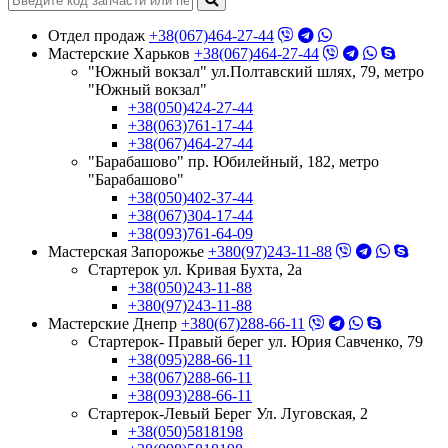
Отдел продаж
+38(067)464-27-44
Мастерские Харьков
+38(067)464-27-44
"Южный вокзал" ул.Полтавский шлях, 79, метро
"Южный вокзал"
+38(050)424-27-44
+38(063)761-17-44
+38(067)464-27-44
"Барабашово" пр. Юбилейный, 182, метро
"Барабашово"
+38(050)402-37-44
+38(067)304-17-44
+38(093)761-64-09
Мастерская Запорожье
+380(97)243-11-88
Стартерок ул. Кривая Бухта, 2а
+38(050)243-11-88
+380(97)243-11-88
Мастерские Днепр
+380(67)288-66-11
Стартерок- Правый берег ул. Юрия Савченко, 79
+38(095)288-66-11
+38(067)288-66-11
+38(093)288-66-11
Стартерок-Левый Берег Ул. Луговская, 2
+38(050)5818198