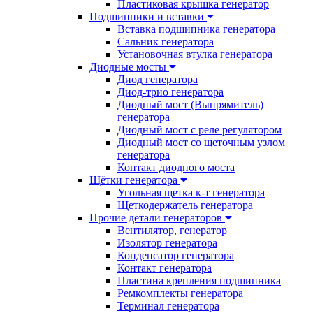
Пластиковая крышка генератор
Подшипники и вставки
Вставка подшипника генератора
Сальник генератора
Установочная втулка генератора
Диодные мосты
Диод генератора
Диод-трио генератора
Диодный мост (Выпрямитель)
генератора
Диодный мост с реле регулятором
Диодный мост со щеточным узлом
генератора
Контакт диодного моста
Щётки генератора
Угольная щетка к-т генератора
Щеткодержатель генератора
Прочие детали генераторов
Вентилятор, генератор
Изолятор генератора
Конденсатор генератора
Контакт генератора
Пластина крепления подшипника
Ремкомплекты генератора
Терминал генератора