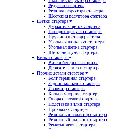
Пыльник редуктора стартера
Редуктор стартера
Резинка редуктора стартера
Шестерня редуктора стартера
Щётки стартера
Держатель щеток стартера
Поводок щет узла стартера
Пружина щеткодержателя
Угольная щетка к-т стартера
Угольная щетка стартера
Щеточный узел стартера
Вилки стартера
Вилки бендикса стартера
Держатель вилки стартера
Прочие детали стартера
Болт терминал стартера
Задний колпачок стартера
Изолятор стартера
Кольцо упорное, стартер
Опора с втулкой стартера
Подставка вилки стартера
Прокладка стартера
Резиновый изолятор стартера
Резиновый пыльник стартера
Ремкомплекты стартера