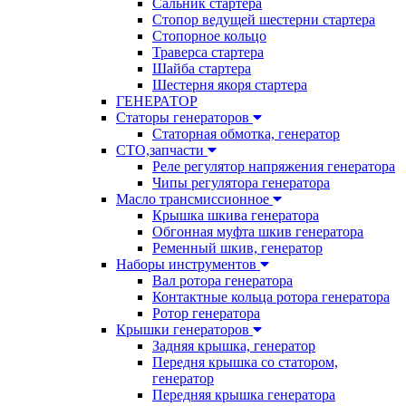
Сальник стартера
Стопор ведущей шестерни стартера
Стопорное кольцо
Траверса стартера
Шайба стартера
Шестерня якоря стартера
ГЕНЕРАТОР
Статоры генераторов
Статорная обмотка, генератор
СТО,запчасти
Реле регулятор напряжения генератора
Чипы регулятора генератора
Масло трансмиссионное
Крышка шкива генератора
Обгонная муфта шкив генератора
Ременный шкив, генератор
Наборы инструментов
Вал ротора генератора
Контактные кольца ротора генератора
Ротор генератора
Крышки генераторов
Задняя крышка, генератор
Передня крышка со статором,
генератор
Передняя крышка генератора