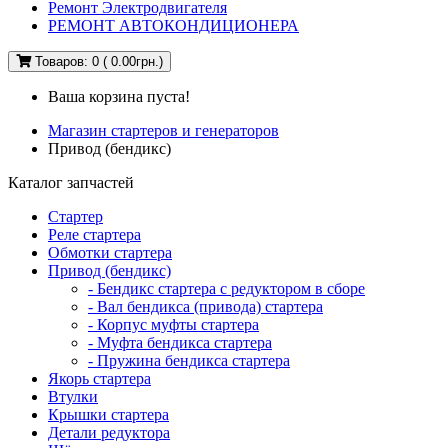
Ремонт Электродвигателя
РЕМОНТ АВТОКОНДИЦИОНЕРА
Товаров: 0 ( 0.00грн.)
Ваша корзина пуста!
Магазин стартеров и генераторов
Привод (бендикс)
Каталог запчастей
Стартер
Реле стартера
Обмотки стартера
Привод (бендикс)
- Бендикс стартера с редуктором в сборе
- Вал бендикса (привода) стартера
- Корпус муфты стартера
- Муфта бендикса стартера
- Пружина бендикса стартера
Якорь стартера
Втулки
Крышки стартера
Детали редуктора