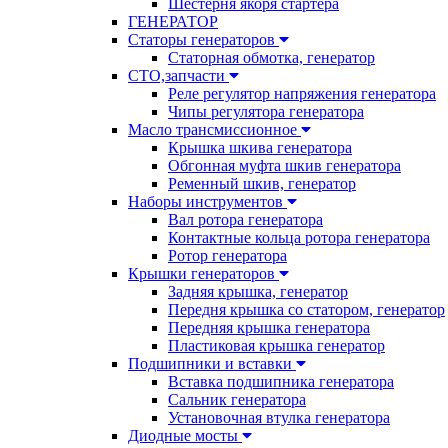
Шестерня якоря стартера
ГЕНЕРАТОР
Статоры генераторов
Статорная обмотка, генератор
СТО,запчасти
Реле регулятор напряжения генератора
Чипы регулятора генератора
Масло трансмиссионное
Крышка шкива генератора
Обгонная муфта шкив генератора
Ременный шкив, генератор
Наборы инструментов
Вал ротора генератора
Контактные кольца ротора генератора
Ротор генератора
Крышки генераторов
Задняя крышка, генератор
Передня крышка со статором, генератор
Передняя крышка генератора
Пластиковая крышка генератор
Подшипники и вставки
Вставка подшипника генератора
Сальник генератора
Установочная втулка генератора
Диодные мосты