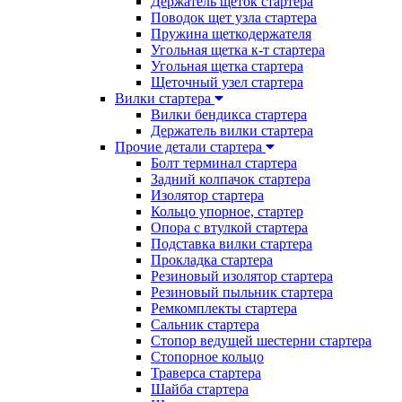
Держатель щеток стартера
Поводок щет узла стартера
Пружина щеткодержателя
Угольная щетка к-т стартера
Угольная щетка стартера
Щеточный узел стартера
Вилки стартера
Вилки бендикса стартера
Держатель вилки стартера
Прочие детали стартера
Болт терминал стартера
Задний колпачок стартера
Изолятор стартера
Кольцо упорное, стартер
Опора с втулкой стартера
Подставка вилки стартера
Прокладка стартера
Резиновый изолятор стартера
Резиновый пыльник стартера
Ремкомплекты стартера
Сальник стартера
Стопор ведущей шестерни стартера
Стопорное кольцо
Траверса стартера
Шайба стартера