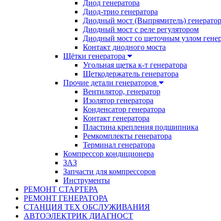
Диод генератора
Диод-трио генератора
Диодный мост (Выпрямитель) генерато
Диодный мост с реле регулятором
Диодный мост со щеточным узлом гене
Контакт диодного моста
Щётки генератора
Угольная щетка к-т генератора
Щеткодержатель генератора
Прочие детали генераторов
Вентилятор, генератор
Изолятор генератора
Конденсатор генератора
Контакт генератора
Пластина крепления подшипника
Ремкомплекты генератора
Терминал генератора
Компрессор кондиционера
ЗАЗ
Запчасти для компрессоров
Инструменты
РЕМОНТ СТАРТЕРА
РЕМОНТ ГЕНЕРАТОРА
СТАНЦИЯ ТЕХ ОБСЛУЖИВАНИЯ
АВТОЭЛЕКТРИК ДИАГНОСТ