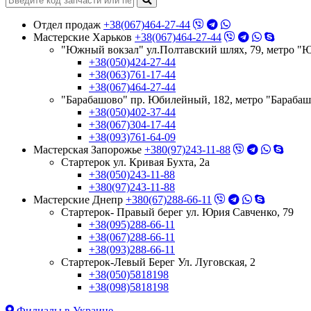
Отдел продаж
+38(067)464-27-44
Мастерские Харьков
+38(067)464-27-44
"Южный вокзал" ул.Полтавский шлях, 79, метро "
+38(050)424-27-44
+38(063)761-17-44
+38(067)464-27-44
"Барабашово" пр. Юбилейный, 182, метро "Бараба
+38(050)402-37-44
+38(067)304-17-44
+38(093)761-64-09
Мастерская Запорожье
+380(97)243-11-88
Стартерок ул. Кривая Бухта, 2а
+38(050)243-11-88
+380(97)243-11-88
Мастерские Днепр
+380(67)288-66-11
Стартерок- Правый берег ул. Юрия Савченко, 79
+38(095)288-66-11
+38(067)288-66-11
+38(093)288-66-11
Стартерок-Левый Берег Ул. Луговская, 2
+38(050)5818198
+38(098)5818198
Филиалы в Украине