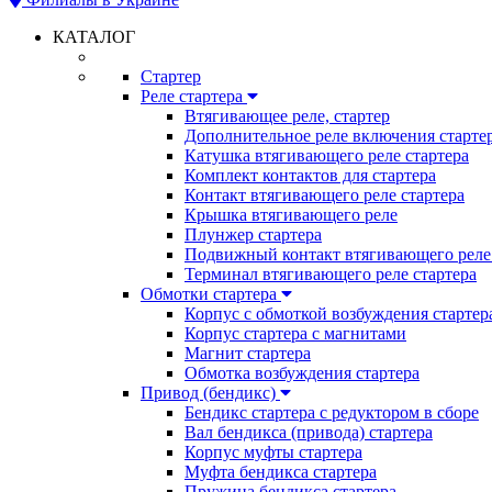
КАТАЛОГ
Стартер
Реле стартера
Втягивающее реле, стартер
Дополнительное реле включения старте
Катушка втягивающего реле стартера
Комплект контактов для стартера
Контакт втягивающего реле стартера
Крышка втягивающего реле
Плунжер стартера
Подвижный контакт втягивающего реле 
Терминал втягивающего реле стартера
Обмотки стартера
Корпус с обмоткой возбуждения стартер
Корпус стартера с магнитами
Магнит стартера
Обмотка возбуждения стартера
Привод (бендикс)
Бендикс стартера с редуктором в сборе
Вал бендикса (привода) стартера
Корпус муфты стартера
Муфта бендикса стартера
Пружина бендикса стартера