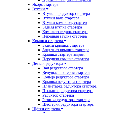
Якорь стартера
Втулки
Втулка в редуктор стартера
Втулки вала стартера
Втулки комплект, стартер
Задняя втулка стартера
Комплект втулок стартера
Передняя втулка стартера
Крышки стартера
Задняя крышка стартера
Защитная крышка стартера
Крышка стартера задняя
Передняя крышка стартера
Детали редуктора
Вал редуктора стартера
Ведущая шестерня стартера
Кольцо редуктора стартера
Крышка редуктора стартера
Планетарка редуктора стартера
Пыльник редуктора стартера
Редуктор стартера
Резинка редуктора стартера
Шестерня редуктора стартера
Щётки стартера