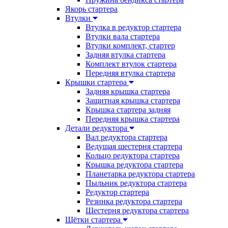
Якорь стартера
Втулки
Втулка в редуктор стартера
Втулки вала стартера
Втулки комплект, стартер
Задняя втулка стартера
Комплект втулок стартера
Передняя втулка стартера
Крышки стартера
Задняя крышка стартера
Защитная крышка стартера
Крышка стартера задняя
Передняя крышка стартера
Детали редуктора
Вал редуктора стартера
Ведущая шестерня стартера
Кольцо редуктора стартера
Крышка редуктора стартера
Планетарка редуктора стартера
Пыльник редуктора стартера
Редуктор стартера
Резинка редуктора стартера
Шестерня редуктора стартера
Щётки стартера