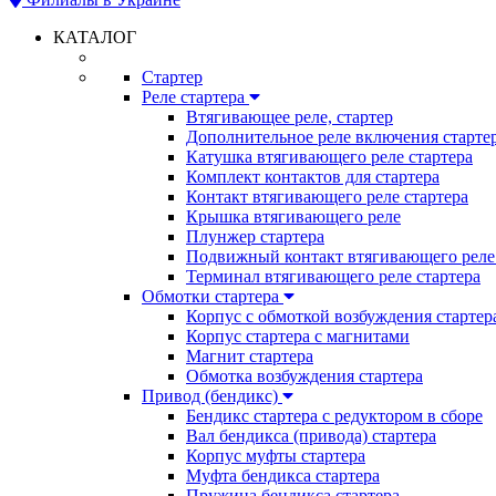
КАТАЛОГ
Стартер
Реле стартера
Втягивающее реле, стартер
Дополнительное реле включения старте
Катушка втягивающего реле стартера
Комплект контактов для стартера
Контакт втягивающего реле стартера
Крышка втягивающего реле
Плунжер стартера
Подвижный контакт втягивающего реле 
Терминал втягивающего реле стартера
Обмотки стартера
Корпус с обмоткой возбуждения стартер
Корпус стартера с магнитами
Магнит стартера
Обмотка возбуждения стартера
Привод (бендикс)
Бендикс стартера с редуктором в сборе
Вал бендикса (привода) стартера
Корпус муфты стартера
Муфта бендикса стартера
Пружина бендикса стартера