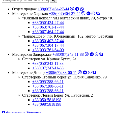
Отдел продаж
+38(067)464-27-44
Мастерские Харьков
+38(067)464-27-44
"Южный вокзал" ул.Полтавский шлях, 79, метро "
+38(050)424-27-44
+38(063)761-17-44
+38(067)464-27-44
"Барабашово" пр. Юбилейный, 182, метро "Бараба
+38(050)402-37-44
+38(067)304-17-44
+38(093)761-64-09
Мастерская Запорожье
+380(97)243-11-88
Стартерок ул. Кривая Бухта, 2а
+38(050)243-11-88
+380(97)243-11-88
Мастерские Днепр
+380(67)288-66-11
Стартерок- Правый берег ул. Юрия Савченко, 79
+38(095)288-66-11
+38(067)288-66-11
+38(093)288-66-11
Стартерок-Левый Берег Ул. Луговская, 2
+38(050)5818198
+38(098)5818198
Филиалы в Украине