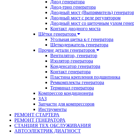
Диод генератора
Диод-трио генератора
Диодный мост (Выпрямитель) генерато
Диодный мост с реле регулятором
Диодный мост со щеточным узлом гене
Контакт диодного моста
Щётки генератора
Угольная щетка к-т генератора
Щеткодержатель генератора
Прочие детали генераторов
Вентилятор, генератор
Изолятор генератора
Конденсатор генератора
Контакт генератора
Пластина крепления подшипника
Ремкомплекты генератора
Терминал генератора
Компрессор кондиционера
ЗАЗ
Запчасти для компрессоров
Инструменты
РЕМОНТ СТАРТЕРА
РЕМОНТ ГЕНЕРАТОРА
СТАНЦИЯ ТЕХ ОБСЛУЖИВАНИЯ
АВТОЭЛЕКТРИК ДИАГНОСТ