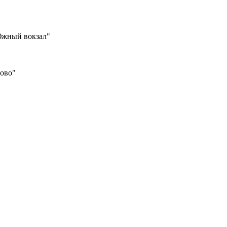
Южный вокзал"
шово"