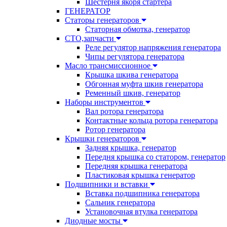
Шестерня якоря стартера
ГЕНЕРАТОР
Статоры генераторов
Статорная обмотка, генератор
СТО,запчасти
Реле регулятор напряжения генератора
Чипы регулятора генератора
Масло трансмиссионное
Крышка шкива генератора
Обгонная муфта шкив генератора
Ременный шкив, генератор
Наборы инструментов
Вал ротора генератора
Контактные кольца ротора генератора
Ротор генератора
Крышки генераторов
Задняя крышка, генератор
Передня крышка со статором, генератор
Передняя крышка генератора
Пластиковая крышка генератор
Подшипники и вставки
Вставка подшипника генератора
Сальник генератора
Установочная втулка генератора
Диодные мосты