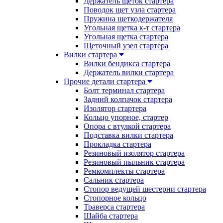
Держатель щеток стартера
Поводок щет узла стартера
Пружина щеткодержателя
Угольная щетка к-т стартера
Угольная щетка стартера
Щеточный узел стартера
Вилки стартера
Вилки бендикса стартера
Держатель вилки стартера
Прочие детали стартера
Болт терминал стартера
Задний колпачок стартера
Изолятор стартера
Кольцо упорное, стартер
Опора с втулкой стартера
Подставка вилки стартера
Прокладка стартера
Резиновый изолятор стартера
Резиновый пыльник стартера
Ремкомплекты стартера
Сальник стартера
Стопор ведущей шестерни стартера
Стопорное кольцо
Траверса стартера
Шайба стартера