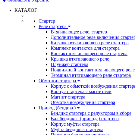
КАТАЛОГ
Стартер
Реле стартера
Втягивающее реле, стартер
Дополнительное реле включения старте
Катушка втягивающего реле стартера
Комплект контактов для стартера
Контакт втягивающего реле стартера
Крышка втягивающего реле
Плунжер стартера
Подвижный контакт втягивающего реле 
Терминал втягивающего реле стартера
Обмотки стартера
Корпус с обмоткой возбуждения стартер
Корпус стартера с магнитами
Магнит стартера
Обмотка возбуждения стартера
Привод (бендикс)
Бендикс стартера с редуктором в сборе
Вал бендикса (привода) стартера
Корпус муфты стартера
Муфта бендикса стартера
Пружина бендикса стартера