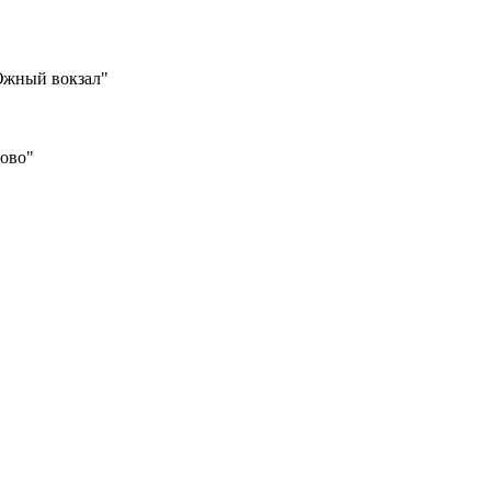
Южный вокзал"
шово"