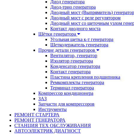
Диод генератора
Диод-трио генератора
Диодный мост (Выпрямитель) генерато
Диодный мост с реле регулятором
Диодный мост со щеточным узлом гене
Контакт диодного моста
Щётки генератора
Угольная щетка к-т генератора
Щеткодержатель генератора
Прочие детали генераторов
Вентилятор, генератор
Изолятор генератора
Конденсатор генератора
Контакт генератора
Пластина крепления подшипника
Ремкомплекты генератора
Терминал генератора
Компрессор кондиционера
ЗАЗ
Запчасти для компрессоров
Инструменты
РЕМОНТ СТАРТЕРА
РЕМОНТ ГЕНЕРАТОРА
СТАНЦИЯ ТЕХ ОБСЛУЖИВАНИЯ
АВТОЭЛЕКТРИК ДИАГНОСТ