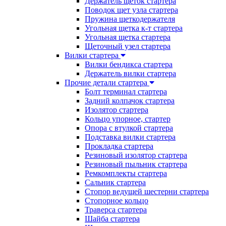
Держатель щеток стартера
Поводок щет узла стартера
Пружина щеткодержателя
Угольная щетка к-т стартера
Угольная щетка стартера
Щеточный узел стартера
Вилки стартера
Вилки бендикса стартера
Держатель вилки стартера
Прочие детали стартера
Болт терминал стартера
Задний колпачок стартера
Изолятор стартера
Кольцо упорное, стартер
Опора с втулкой стартера
Подставка вилки стартера
Прокладка стартера
Резиновый изолятор стартера
Резиновый пыльник стартера
Ремкомплекты стартера
Сальник стартера
Стопор ведущей шестерни стартера
Стопорное кольцо
Траверса стартера
Шайба стартера