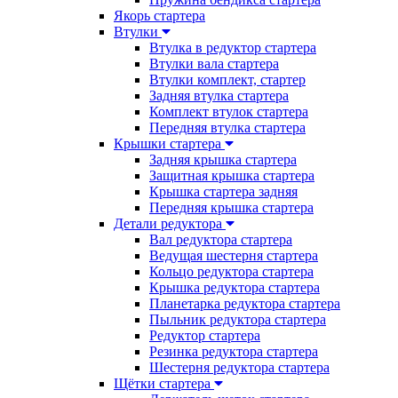
Якорь стартера
Втулки
Втулка в редуктор стартера
Втулки вала стартера
Втулки комплект, стартер
Задняя втулка стартера
Комплект втулок стартера
Передняя втулка стартера
Крышки стартера
Задняя крышка стартера
Защитная крышка стартера
Крышка стартера задняя
Передняя крышка стартера
Детали редуктора
Вал редуктора стартера
Ведущая шестерня стартера
Кольцо редуктора стартера
Крышка редуктора стартера
Планетарка редуктора стартера
Пыльник редуктора стартера
Редуктор стартера
Резинка редуктора стартера
Шестерня редуктора стартера
Щётки стартера