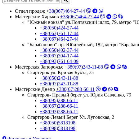
Отдел продаж
+38(067)464-27-44
Мастерские Харьков
+38(067)464-27-44
"Южный вокзал" ул.Полтавский шлях, 79, метро "
+38(050)424-27-44
+38(063)761-17-44
+38(067)464-27-44
"Барабашово" пр. Юбилейный, 182, метро "Бараба
+38(050)402-37-44
+38(067)304-17-44
+38(093)761-64-09
Мастерская Запорожье
+380(97)243-11-88
Стартерок ул. Кривая Бухта, 2а
+38(050)243-11-88
+380(97)243-11-88
Мастерские Днепр
+380(67)288-66-11
Стартерок- Правый берег ул. Юрия Савченко, 79
+38(095)288-66-11
+38(067)288-66-11
+38(093)288-66-11
Стартерок-Левый Берег Ул. Луговская, 2
+38(050)5818198
+38(098)5818198
Филиалы в Украине