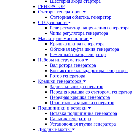
Шестерня якоря стартера
ГЕНЕРАТОР
Статоры генераторов
Статорная обмотка, генератор
СТО,запчасти
Реле регулятор напряжения генератора
Чипы регулятора генератора
Масло трансмиссионное
Крышка шкива генератора
Обгонная муфта шкив генератора
Ременный шкив, генератор
Наборы инструментов
Вал ротора генератора
Контактные кольца ротора генератора
Ротор генератора
Крышки генераторов
Задняя крышка, генератор
Передня крышка со статором, генератор
Передняя крышка генератора
Пластиковая крышка генератор
Подшипники и вставки
Вставка подшипника генератора
Сальник генератора
Установочная втулка генератора
Диодные мосты