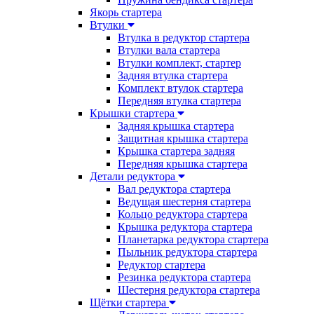
Якорь стартера
Втулки
Втулка в редуктор стартера
Втулки вала стартера
Втулки комплект, стартер
Задняя втулка стартера
Комплект втулок стартера
Передняя втулка стартера
Крышки стартера
Задняя крышка стартера
Защитная крышка стартера
Крышка стартера задняя
Передняя крышка стартера
Детали редуктора
Вал редуктора стартера
Ведущая шестерня стартера
Кольцо редуктора стартера
Крышка редуктора стартера
Планетарка редуктора стартера
Пыльник редуктора стартера
Редуктор стартера
Резинка редуктора стартера
Шестерня редуктора стартера
Щётки стартера