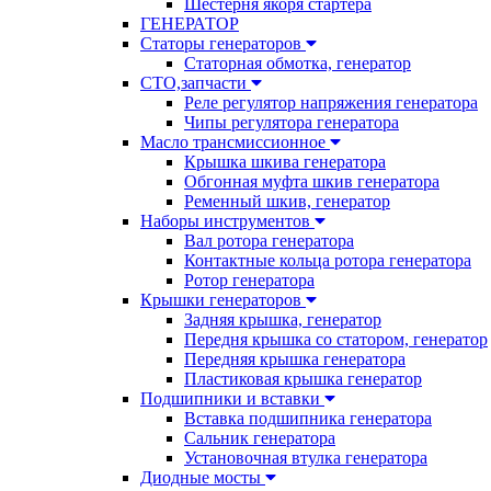
Шестерня якоря стартера
ГЕНЕРАТОР
Статоры генераторов
Статорная обмотка, генератор
СТО,запчасти
Реле регулятор напряжения генератора
Чипы регулятора генератора
Масло трансмиссионное
Крышка шкива генератора
Обгонная муфта шкив генератора
Ременный шкив, генератор
Наборы инструментов
Вал ротора генератора
Контактные кольца ротора генератора
Ротор генератора
Крышки генераторов
Задняя крышка, генератор
Передня крышка со статором, генератор
Передняя крышка генератора
Пластиковая крышка генератор
Подшипники и вставки
Вставка подшипника генератора
Сальник генератора
Установочная втулка генератора
Диодные мосты