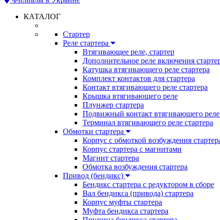
КАТАЛОГ
Стартер
Реле стартера
Втягивающее реле, стартер
Дополнительное реле включения старте
Катушка втягивающего реле стартера
Комплект контактов для стартера
Контакт втягивающего реле стартера
Крышка втягивающего реле
Плунжер стартера
Подвижный контакт втягивающего реле 
Терминал втягивающего реле стартера
Обмотки стартера
Корпус с обмоткой возбуждения стартер
Корпус стартера с магнитами
Магнит стартера
Обмотка возбуждения стартера
Привод (бендикс)
Бендикс стартера с редуктором в сборе
Вал бендикса (привода) стартера
Корпус муфты стартера
Муфта бендикса стартера
Пружина бендикса стартера