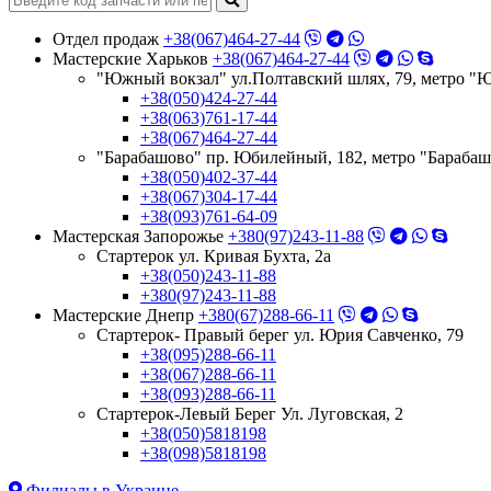
Отдел продаж
+38(067)464-27-44
Мастерские Харьков
+38(067)464-27-44
"Южный вокзал" ул.Полтавский шлях, 79, метро "
+38(050)424-27-44
+38(063)761-17-44
+38(067)464-27-44
"Барабашово" пр. Юбилейный, 182, метро "Бараба
+38(050)402-37-44
+38(067)304-17-44
+38(093)761-64-09
Мастерская Запорожье
+380(97)243-11-88
Стартерок ул. Кривая Бухта, 2а
+38(050)243-11-88
+380(97)243-11-88
Мастерские Днепр
+380(67)288-66-11
Стартерок- Правый берег ул. Юрия Савченко, 79
+38(095)288-66-11
+38(067)288-66-11
+38(093)288-66-11
Стартерок-Левый Берег Ул. Луговская, 2
+38(050)5818198
+38(098)5818198
Филиалы в Украине