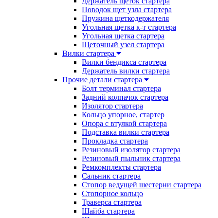
Держатель щеток стартера
Поводок щет узла стартера
Пружина щеткодержателя
Угольная щетка к-т стартера
Угольная щетка стартера
Щеточный узел стартера
Вилки стартера
Вилки бендикса стартера
Держатель вилки стартера
Прочие детали стартера
Болт терминал стартера
Задний колпачок стартера
Изолятор стартера
Кольцо упорное, стартер
Опора с втулкой стартера
Подставка вилки стартера
Прокладка стартера
Резиновый изолятор стартера
Резиновый пыльник стартера
Ремкомплекты стартера
Сальник стартера
Стопор ведущей шестерни стартера
Стопорное кольцо
Траверса стартера
Шайба стартера