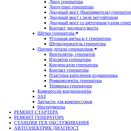
Диод генератора
Диод-трио генератора
Диодный мост (Выпрямитель) генерато
Диодный мост с реле регулятором
Диодный мост со щеточным узлом гене
Контакт диодного моста
Щётки генератора
Угольная щетка к-т генератора
Щеткодержатель генератора
Прочие детали генераторов
Вентилятор, генератор
Изолятор генератора
Конденсатор генератора
Контакт генератора
Пластина крепления подшипника
Ремкомплекты генератора
Терминал генератора
Компрессор кондиционера
ЗАЗ
Запчасти для компрессоров
Инструменты
РЕМОНТ СТАРТЕРА
РЕМОНТ ГЕНЕРАТОРА
СТАНЦИЯ ТЕХ ОБСЛУЖИВАНИЯ
АВТОЭЛЕКТРИК ДИАГНОСТ