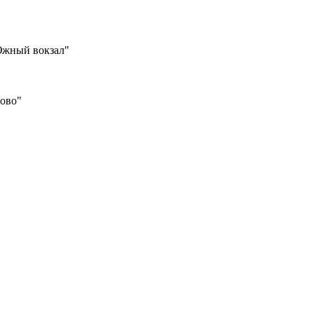
Южный вокзал"
шово"