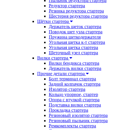
Пыльник редуктора стартера
Редуктор стартера
Резинка редуктора стартера
Шестерня редуктора стартера
Щётки стартера
Держатель щеток стартера
Поводок щет узла стартера
Пружина щеткодержателя
Угольная щетка к-т стартера
Угольная щетка стартера
Щеточный узел стартера
Вилки стартера
Вилки бендикса стартера
Держатель вилки стартера
Прочие детали стартера
Болт терминал стартера
Задний колпачок стартера
Изолятор стартера
Кольцо упорное, стартер
Опора с втулкой стартера
Подставка вилки стартера
Прокладка стартера
Резиновый изолятор стартера
Резиновый пыльник стартера
Ремкомплекты стартера