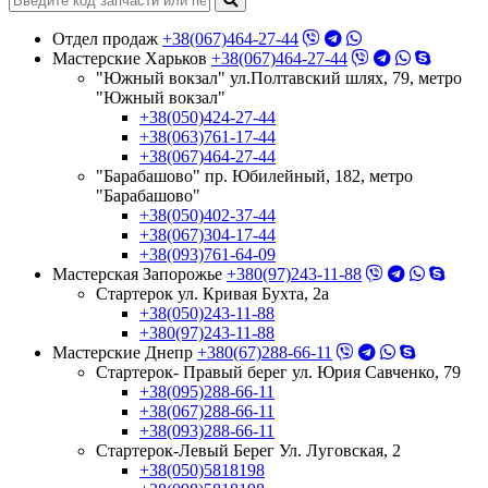
Отдел продаж
+38(067)464-27-44
Мастерские Харьков
+38(067)464-27-44
"Южный вокзал" ул.Полтавский шлях, 79, метро
"Южный вокзал"
+38(050)424-27-44
+38(063)761-17-44
+38(067)464-27-44
"Барабашово" пр. Юбилейный, 182, метро
"Барабашово"
+38(050)402-37-44
+38(067)304-17-44
+38(093)761-64-09
Мастерская Запорожье
+380(97)243-11-88
Стартерок ул. Кривая Бухта, 2а
+38(050)243-11-88
+380(97)243-11-88
Мастерские Днепр
+380(67)288-66-11
Стартерок- Правый берег ул. Юрия Савченко, 79
+38(095)288-66-11
+38(067)288-66-11
+38(093)288-66-11
Стартерок-Левый Берег Ул. Луговская, 2
+38(050)5818198