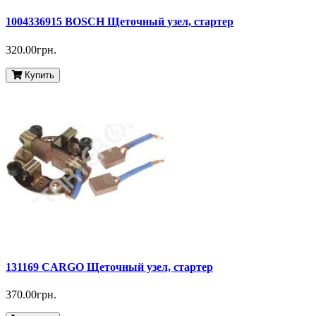
1004336915 BOSCH Щеточный узел, стартер
320.00грн.
Купить
131169 CARGO Щеточный узел, стартер
370.00грн.