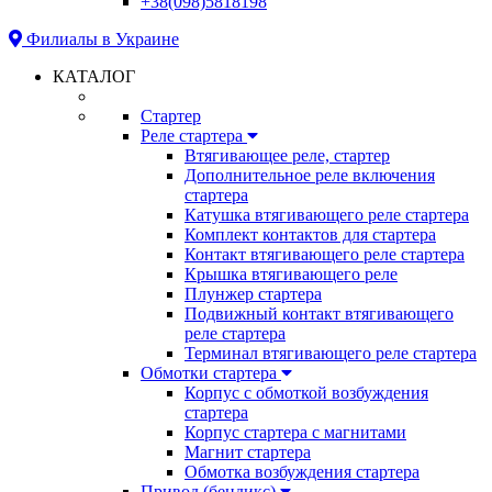
+38(098)5818198
Филиалы в Украине
КАТАЛОГ
Стартер
Реле стартера
Втягивающее реле, стартер
Дополнительное реле включения
стартера
Катушка втягивающего реле стартера
Комплект контактов для стартера
Контакт втягивающего реле стартера
Крышка втягивающего реле
Плунжер стартера
Подвижный контакт втягивающего
реле стартера
Терминал втягивающего реле стартера
Обмотки стартера
Корпус с обмоткой возбуждения
стартера
Корпус стартера с магнитами
Магнит стартера
Обмотка возбуждения стартера
Привод (бендикс)