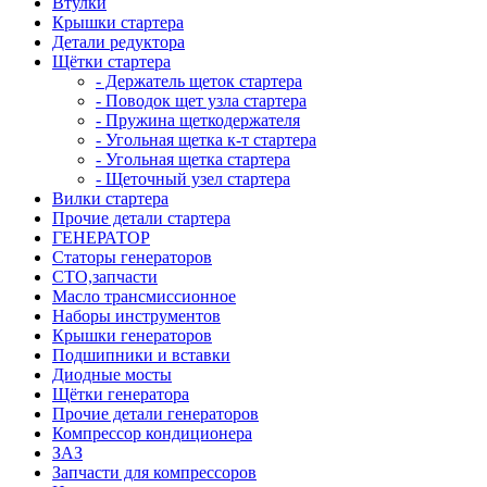
Втулки
Крышки стартера
Детали редуктора
Щётки стартера
- Держатель щеток стартера
- Поводок щет узла стартера
- Пружина щеткодержателя
- Угольная щетка к-т стартера
- Угольная щетка стартера
- Щеточный узел стартера
Вилки стартера
Прочие детали стартера
ГЕНЕРАТОР
Статоры генераторов
СТО,запчасти
Масло трансмиссионное
Наборы инструментов
Крышки генераторов
Подшипники и вставки
Диодные мосты
Щётки генератора
Прочие детали генераторов
Компрессор кондиционера
ЗАЗ
Запчасти для компрессоров