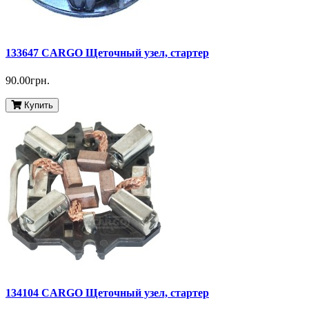
133647 CARGO Щеточный узел, стартер
90.00грн.
Купить
134104 CARGO Щеточный узел, стартер