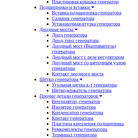
Пластиковая крышка генератор
Подшипники и вставки
Вставка подшипника генератора
Сальник генератора
Установочная втулка генератора
Диодные мосты
Диод генератора
Диод-трио генератора
Диодный мост (Выпрямитель)
генератора
Диодный мост с реле регулятором
Диодный мост со щеточным узлом
генератора
Контакт диодного моста
Щётки генератора
Угольная щетка к-т генератора
Щеткодержатель генератора
Прочие детали генераторов
Вентилятор, генератор
Изолятор генератора
Конденсатор генератора
Контакт генератора
Пластина крепления подшипника
Ремкомплекты генератора
Терминал генератора