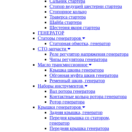
Сальник стартера
Стопор ведущей шестерни стартера
Стопорное кольцо
Траверса стартера
Шайба стартера
Шестерня якоря стартера
ГЕНЕРАТОР
Статоры генераторов
Статорная обмотка, генератор
СТО,запчасти
Реле регулятор напряжения генератора
Чипы регулятора генератора
Масло трансмиссионное
Крышка шкива генератора
Обгонная муфта шкив генератора
Ременный шкив, генератор
Наборы инструментов
Вал ротора генератора
Контактные кольца ротора генератора
Ротор генератора
Крышки генераторов
Задняя крышка, генератор
Передня крышка со статором,
генератор
Передняя крышка генератора