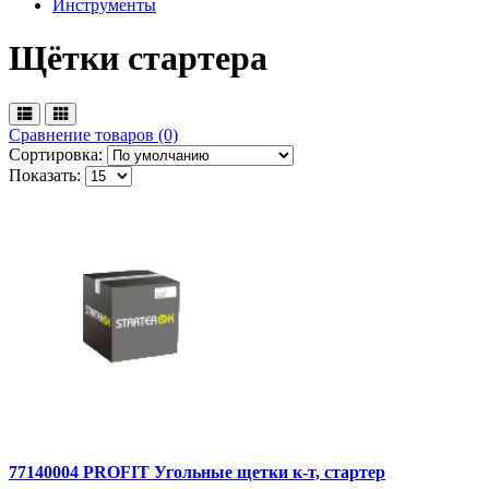
Инструменты
Щётки стартера
Сравнение товаров (0)
Сортировка:
Показать:
77140004 PROFIT Угольные щетки к-т, стартер