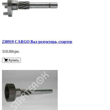
238919 CARGO Вал редуктора, стартер
310.00грн.
Купить