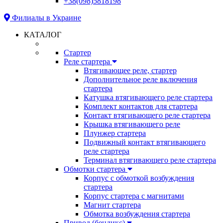
+38(098)5818198
Филиалы в Украине
КАТАЛОГ
Стартер
Реле стартера
Втягивающее реле, стартер
Дополнительное реле включения
стартера
Катушка втягивающего реле стартера
Комплект контактов для стартера
Контакт втягивающего реле стартера
Крышка втягивающего реле
Плунжер стартера
Подвижный контакт втягивающего
реле стартера
Терминал втягивающего реле стартера
Обмотки стартера
Корпус с обмоткой возбуждения
стартера
Корпус стартера с магнитами
Магнит стартера
Обмотка возбуждения стартера
Привод (бендикс)