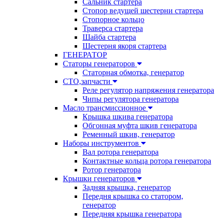
Сальник стартера
Стопор ведущей шестерни стартера
Стопорное кольцо
Траверса стартера
Шайба стартера
Шестерня якоря стартера
ГЕНЕРАТОР
Статоры генераторов
Статорная обмотка, генератор
СТО,запчасти
Реле регулятор напряжения генератора
Чипы регулятора генератора
Масло трансмиссионное
Крышка шкива генератора
Обгонная муфта шкив генератора
Ременный шкив, генератор
Наборы инструментов
Вал ротора генератора
Контактные кольца ротора генератора
Ротор генератора
Крышки генераторов
Задняя крышка, генератор
Передня крышка со статором,
генератор
Передняя крышка генератора