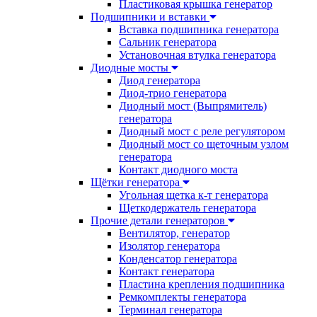
Пластиковая крышка генератор
Подшипники и вставки
Вставка подшипника генератора
Сальник генератора
Установочная втулка генератора
Диодные мосты
Диод генератора
Диод-трио генератора
Диодный мост (Выпрямитель)
генератора
Диодный мост с реле регулятором
Диодный мост со щеточным узлом
генератора
Контакт диодного моста
Щётки генератора
Угольная щетка к-т генератора
Щеткодержатель генератора
Прочие детали генераторов
Вентилятор, генератор
Изолятор генератора
Конденсатор генератора
Контакт генератора
Пластина крепления подшипника
Ремкомплекты генератора
Терминал генератора