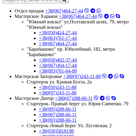
Отдел продаж
+38(067)464-27-44
Мастерские Харьков
+38(067)464-27-44
"Южный вокзал" ул.Полтавский шлях, 79, метро
"Южный вокзал"
+38(050)424-27-44
+38(063)761-17-44
+38(067)464-27-44
"Барабашово" пр. Юбилейный, 182, метро
"Барабашово"
+38(050)402-37-44
+38(067)304-17-44
+38(093)761-64-09
Мастерская Запорожье
+380(97)243-11-88
Стартерок ул. Кривая Бухта, 2а
+38(050)243-11-88
+380(97)243-11-88
Мастерские Днепр
+380(67)288-66-11
Стартерок- Правый берег ул. Юрия Савченко, 79
+38(095)288-66-11
+38(067)288-66-11
+38(093)288-66-11
Стартерок-Левый Берег Ул. Луговская, 2
+38(050)5818198