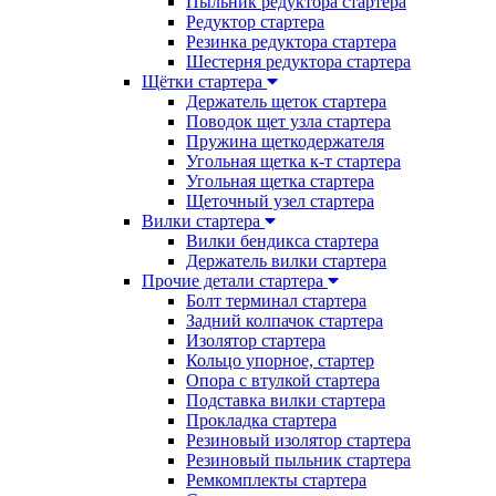
Пыльник редуктора стартера
Редуктор стартера
Резинка редуктора стартера
Шестерня редуктора стартера
Щётки стартера
Держатель щеток стартера
Поводок щет узла стартера
Пружина щеткодержателя
Угольная щетка к-т стартера
Угольная щетка стартера
Щеточный узел стартера
Вилки стартера
Вилки бендикса стартера
Держатель вилки стартера
Прочие детали стартера
Болт терминал стартера
Задний колпачок стартера
Изолятор стартера
Кольцо упорное, стартер
Опора с втулкой стартера
Подставка вилки стартера
Прокладка стартера
Резиновый изолятор стартера
Резиновый пыльник стартера
Ремкомплекты стартера