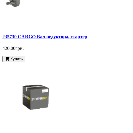
235730 CARGO Вал редуктора, стартер
420.00грн.
Купить