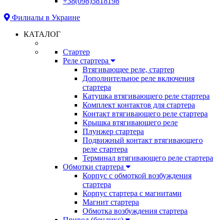
+38(098)5818198
Филиалы в Украине
КАТАЛОГ
Стартер
Реле стартера
Втягивающее реле, стартер
Дополнительное реле включения
стартера
Катушка втягивающего реле стартера
Комплект контактов для стартера
Контакт втягивающего реле стартера
Крышка втягивающего реле
Плунжер стартера
Подвижный контакт втягивающего
реле стартера
Терминал втягивающего реле стартера
Обмотки стартера
Корпус с обмоткой возбуждения
стартера
Корпус стартера с магнитами
Магнит стартера
Обмотка возбуждения стартера
Привод (бендикс)