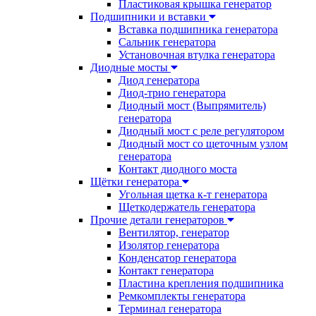
Пластиковая крышка генератор
Подшипники и вставки
Вставка подшипника генератора
Сальник генератора
Установочная втулка генератора
Диодные мосты
Диод генератора
Диод-трио генератора
Диодный мост (Выпрямитель)
генератора
Диодный мост с реле регулятором
Диодный мост со щеточным узлом
генератора
Контакт диодного моста
Щётки генератора
Угольная щетка к-т генератора
Щеткодержатель генератора
Прочие детали генераторов
Вентилятор, генератор
Изолятор генератора
Конденсатор генератора
Контакт генератора
Пластина крепления подшипника
Ремкомплекты генератора
Терминал генератора