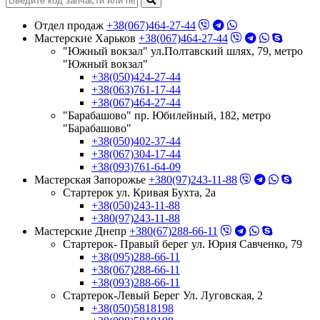
Отдел продаж
+38(067)464-27-44
Мастерские Харьков
+38(067)464-27-44
"Южный вокзал" ул.Полтавский шлях, 79, метро
"Южный вокзал"
+38(050)424-27-44
+38(063)761-17-44
+38(067)464-27-44
"Барабашово" пр. Юбилейный, 182, метро
"Барабашово"
+38(050)402-37-44
+38(067)304-17-44
+38(093)761-64-09
Мастерская Запорожье
+380(97)243-11-88
Стартерок ул. Кривая Бухта, 2а
+38(050)243-11-88
+380(97)243-11-88
Мастерские Днепр
+380(67)288-66-11
Стартерок- Правый берег ул. Юрия Савченко, 79
+38(095)288-66-11
+38(067)288-66-11
+38(093)288-66-11
Стартерок-Левый Берег Ул. Луговская, 2
+38(050)5818198