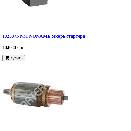
132537NNM NONAME Якорь стартера
1040.00грн.
Купить