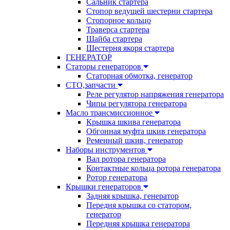
Сальник стартера
Стопор ведущей шестерни стартера
Стопорное кольцо
Траверса стартера
Шайба стартера
Шестерня якоря стартера
ГЕНЕРАТОР
Статоры генераторов
Статорная обмотка, генератор
СТО,запчасти
Реле регулятор напряжения генератора
Чипы регулятора генератора
Масло трансмиссионное
Крышка шкива генератора
Обгонная муфта шкив генератора
Ременный шкив, генератор
Наборы инструментов
Вал ротора генератора
Контактные кольца ротора генератора
Ротор генератора
Крышки генераторов
Задняя крышка, генератор
Передня крышка со статором,
генератор
Передняя крышка генератора