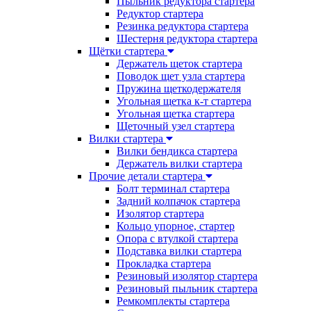
Пыльник редуктора стартера
Редуктор стартера
Резинка редуктора стартера
Шестерня редуктора стартера
Щётки стартера
Держатель щеток стартера
Поводок щет узла стартера
Пружина щеткодержателя
Угольная щетка к-т стартера
Угольная щетка стартера
Щеточный узел стартера
Вилки стартера
Вилки бендикса стартера
Держатель вилки стартера
Прочие детали стартера
Болт терминал стартера
Задний колпачок стартера
Изолятор стартера
Кольцо упорное, стартер
Опора с втулкой стартера
Подставка вилки стартера
Прокладка стартера
Резиновый изолятор стартера
Резиновый пыльник стартера
Ремкомплекты стартера