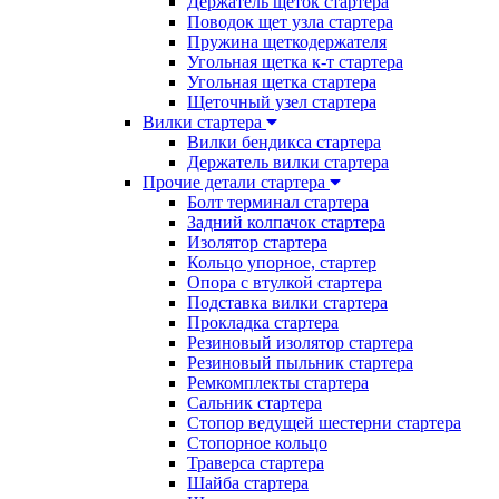
Держатель щеток стартера
Поводок щет узла стартера
Пружина щеткодержателя
Угольная щетка к-т стартера
Угольная щетка стартера
Щеточный узел стартера
Вилки стартера
Вилки бендикса стартера
Держатель вилки стартера
Прочие детали стартера
Болт терминал стартера
Задний колпачок стартера
Изолятор стартера
Кольцо упорное, стартер
Опора с втулкой стартера
Подставка вилки стартера
Прокладка стартера
Резиновый изолятор стартера
Резиновый пыльник стартера
Ремкомплекты стартера
Сальник стартера
Стопор ведущей шестерни стартера
Стопорное кольцо
Траверса стартера
Шайба стартера