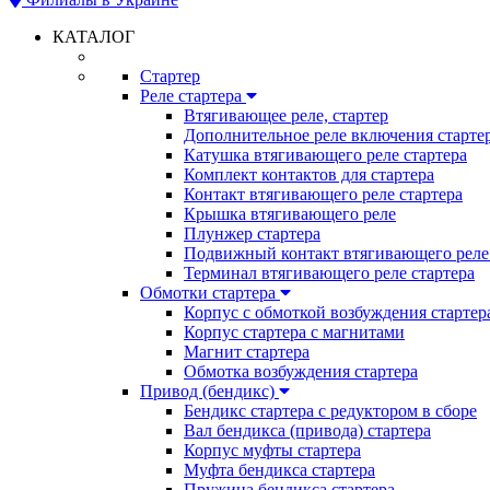
КАТАЛОГ
Стартер
Реле стартера
Втягивающее реле, стартер
Дополнительное реле включения старте
Катушка втягивающего реле стартера
Комплект контактов для стартера
Контакт втягивающего реле стартера
Крышка втягивающего реле
Плунжер стартера
Подвижный контакт втягивающего реле 
Терминал втягивающего реле стартера
Обмотки стартера
Корпус с обмоткой возбуждения стартер
Корпус стартера с магнитами
Магнит стартера
Обмотка возбуждения стартера
Привод (бендикс)
Бендикс стартера с редуктором в сборе
Вал бендикса (привода) стартера
Корпус муфты стартера
Муфта бендикса стартера
Пружина бендикса стартера