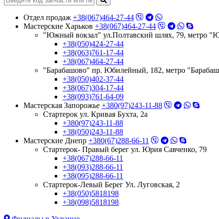
Отдел продаж
+38(067)464-27-44
Мастерские Харьков
+38(067)464-27-44
"Южный вокзал" ул.Полтавский шлях, 79, метро "
+38(050)424-27-44
+38(063)761-17-44
+38(067)464-27-44
"Барабашово" пр. Юбилейный, 182, метро "Бараба
+38(050)402-37-44
+38(067)304-17-44
+38(093)761-64-09
Мастерская Запорожье
+380(97)243-11-88
Стартерок ул. Кривая Бухта, 2а
+380(97)243-11-88
+38(050)243-11-88
Мастерские Днепр
+380(67)288-66-11
Стартерок- Правый берег ул. Юрия Савченко, 79
+38(067)288-66-11
+38(093)288-66-11
+38(095)288-66-11
Стартерок-Левый Берег Ул. Луговская, 2
+38(050)5818198
+38(098)5818198
Филиалы в Украине