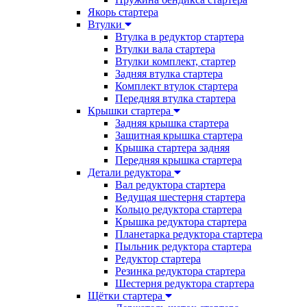
Якорь стартера
Втулки
Втулка в редуктор стартера
Втулки вала стартера
Втулки комплект, стартер
Задняя втулка стартера
Комплект втулок стартера
Передняя втулка стартера
Крышки стартера
Задняя крышка стартера
Защитная крышка стартера
Крышка стартера задняя
Передняя крышка стартера
Детали редуктора
Вал редуктора стартера
Ведущая шестерня стартера
Кольцо редуктора стартера
Крышка редуктора стартера
Планетарка редуктора стартера
Пыльник редуктора стартера
Редуктор стартера
Резинка редуктора стартера
Шестерня редуктора стартера
Щётки стартера