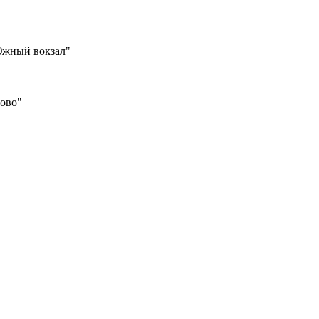
Южный вокзал"
шово"