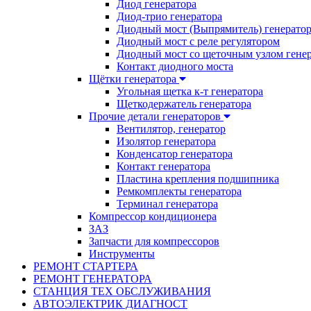
Диод генератора
Диод-трио генератора
Диодный мост (Выпрямитель) генерато
Диодный мост с реле регулятором
Диодный мост со щеточным узлом гене
Контакт диодного моста
Щётки генератора
Угольная щетка к-т генератора
Щеткодержатель генератора
Прочие детали генераторов
Вентилятор, генератор
Изолятор генератора
Конденсатор генератора
Контакт генератора
Пластина крепления подшипника
Ремкомплекты генератора
Терминал генератора
Компрессор кондиционера
ЗАЗ
Запчасти для компрессоров
Инструменты
РЕМОНТ СТАРТЕРА
РЕМОНТ ГЕНЕРАТОРА
СТАНЦИЯ ТЕХ ОБСЛУЖИВАНИЯ
АВТОЭЛЕКТРИК ДИАГНОСТ