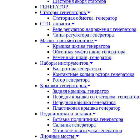
Шестерня якоря стартера
ГЕНЕРАТОР
Статоры генераторов
Статорная обмотка, генератор
СТО,запчасти
Реле регулятор напряжения генератора
Чипы регулятора генератора
Масло трансмиссионное
Крышка шкива генератора
Обгонная муфта шкив генератора
Ременный шкив, генератор
Наборы инструментов
Вал ротора генератора
Контактные кольца ротора генератора
Ротор генератора
Крышки генераторов
Задняя крышка, генератор
Передня крышка со статором, генератор
Передняя крышка генератора
Пластиковая крышка генератор
Подшипники и вставки
Вставка подшипника генератора
Сальник генератора
Установочная втулка генератора
Диодные мосты