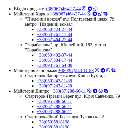
Відділ продажу
+38(067)464-27-44
Майстерні Харків
+38(067)464-27-44
"Південий вокзал" вул.Полтавський шлях, 79,
метро "Південий вокзал"
+38(050)424-27-44
+38(063)761-17-44
+38(067)464-27-44
"Барабашова" пр. Ювілейний, 182, метро
"Барабашова"
+38(050)402-37-44
+38(067)304-17-44
+38(093)761-64-09
Майстерня Запоріжжя
+380(97)243-11-88
Стартерок-Запоріжжя вул. Крива Бухта, 2а
+38(050)243-11-88
+380(97)243-11-88
Майстерні Днiпро
+380(67)288-66-11
Стартерок-Правий Берег вул. Юрія Савченко, 79
+38(095)288-66-11
+38(067)288-66-11
+38(093)288-66-11
Стартерок-Лівий Берег вул.Луговська, 2
+38(050)5818198
+38(098)5818198