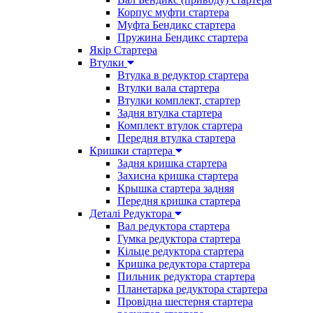
Корпус муфти стартера
Муфта Бендикс стартера
Пружина Бендикс стартера
Якір Стартера
Втулки
Втулка в редуктор стартера
Втулки вала стартера
Втулки комплект, стартер
Задня втулка стартера
Комплект втулок стартера
Передня втулка стартера
Кришки стартера
Задня кришка стартера
Захисна кришка стартера
Крышка стартера задняя
Передня кришка стартера
Деталі Редуктора
Вал редуктора стартера
Гумка редуктора стартера
Кільце редуктора стартера
Кришка редуктора стартера
Пильник редуктора стартера
Планетарка редуктора стартера
Провідна шестерня стартера