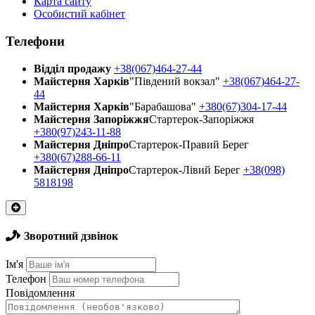
Карта сайту
Особистий кабінет
Телефони
Відділ продажу
+38(067)464-27-44
Майстерня Харків
"Південий вокзал"
+38(067)464-27-
44
Майстерня Харків
"Барабашова"
+380(67)304-17-44
Майстерня Запоріжжя
Стартерок-Запоріжжя
+380(97)243-11-88
Майстерня Днiпро
Стартерок-Правий Берег
+380(67)288-66-11
Майстерня Днiпро
Стартерок-Лівий Берег
+38(098)
5818198
Зворотний дзвінок
Ім'я
Телефон
Повідомлення