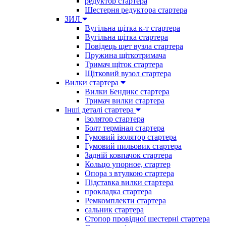
редуктор стартера
Шестерня редуктора стартера
ЗИЛ
Вугільна щітка к-т стартера
Вугільна щітка стартера
Повідець щет вузла стартера
Пружина щіткотримача
Тримач щіток стартера
Щітковий вузол стартера
Вилки стартера
Вилки Бендикс стартера
Тримач вилки стартера
Інші деталі стартера
ізолятор стартера
Болт термінал стартера
Гумовий ізолятор стартера
Гумовий пильовик стартера
Задній ковпачок стартера
Кольцо упорное, стартер
Опора з втулкою стартера
Підставка вилки стартера
прокладка стартера
Ремкомплекти стартера
сальник стартера
Стопор провідної шестерні стартера