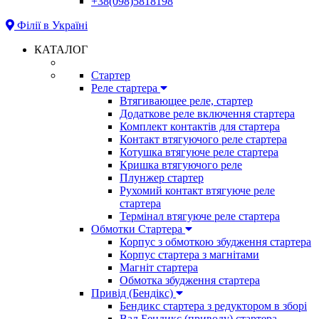
+38(098)5818198
Філії в Україні
КАТАЛОГ
Стартер
Реле стартера
Втягивающее реле, стартер
Додаткове реле включення стартера
Комплект контактів для стартера
Контакт втягуючого реле стартера
Котушка втягуюче реле стартера
Кришка втягуючого реле
Плунжер стартер
Рухомий контакт втягуюче реле
стартера
Термінал втягуюче реле стартера
Обмотки Стартера
Корпус з обмоткою збудження стартера
Корпус стартера з магнітами
Магніт стартера
Обмотка збудження стартера
Привід (Бендікс)
Бендикс стартера з редуктором в зборі
Вал Бендикс (приводу) стартера