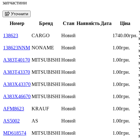
запчастини
Уточнити
Номер
Бренд
Стан
Наявність
Дата
Ціна
138623
CARGO
Новий
1740.00грн.
138623NNM
NONAME
Новий
1.00грн.
A383T40170
MITSUBISHI
Новий
1.00грн.
A383T43370
MITSUBISHI
Новий
1.00грн.
A383X43370
MITSUBISHI
Новий
1.00грн.
A383X46670
MITSUBISHI
Новий
1.00грн.
AFM8623
KRAUF
Новий
1.00грн.
AS5002
AS
Новий
1.00грн.
MD618574
MITSUBISHI
Новий
1.00грн.