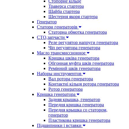
Стопорне кільце
Траверса стартера
Шайба стартера
Шестерня якоря стартера
Генератор
Cтатори генераторів
Статорна обмотка генератора
СТО,запчасти
Реле регулятор напруги генератора
Чіп регулятора генератора
Масло трансмиссионное
Кришка шківа генератора
Обгонная муфта шків генератора
Ремінний шків генератора
Наборы инструментов
Вал ротора генератора
Контактні кільця ротора генератора
Ротор генератора
Кришка генератора
Задняя крышка, генератор
Передня кришка генератора
Передня крышка со статором,
генератор
Пластикова кришка генератора
Підшипники і вставки