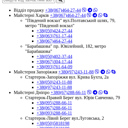
Відділ продажу
+38(067)464-27-44
Майстерні Харків
+38(067)464-27-44
"Південий вокзал" вул.Полтавський шлях, 79,
метро "Південий вокзал"
+38(050)424-27-44
+38(063)761-17-44
+38(067)464-27-44
"Барабашова" пр. Ювілейний, 182, метро
"Барабашова"
+38(050)402-37-44
+38(067)304-17-44
+38(093)761-64-09
Майстерня Запоріжжя
+380(97)243-11-88
Стартерок-Запоріжжя вул. Крива Бухта, 2а
+38(050)243-11-88
+380(97)243-11-88
Майстерні Днiпро
+380(67)288-66-11
Стартерок-Правий Берег вул. Юрія Савченко, 79
+38(095)288-66-11
+38(067)288-66-11
+38(093)288-66-11
Стартерок-Лівий Берег вул.Луговська, 2
+38(050)5818198