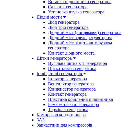
Вставка підшипника генератора
Сальник генератора
Установча втулка генератора
Діодні мости
Діод генератора
Діод-тріо генератора
Діодний міст (випрямляч) генератора
Діодний міст з реле регулятором
Діодний міст зі щітковим вузлом
генератора
Контакт діодного моста
Щітки генератора
Вугільна щітка к-т генератора
Щіткотримач генератора
Інші деталі генераторів
Ізолятор генератора
Вентилятор генератора
Конденсатор генератора
Контакт генератора
Пластина кріплення підшипника
Ремкомплекти генератора
Термінал генератора
Компресор кондиціонера
ЗАЗ
Запчастини для компресорів