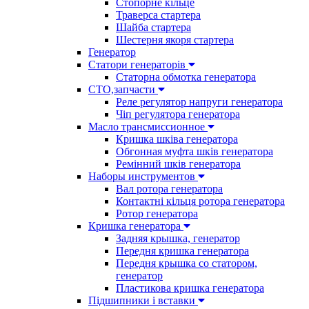
Стопорне кільце
Траверса стартера
Шайба стартера
Шестерня якоря стартера
Генератор
Cтатори генераторів
Статорна обмотка генератора
СТО,запчасти
Реле регулятор напруги генератора
Чіп регулятора генератора
Масло трансмиссионное
Кришка шківа генератора
Обгонная муфта шків генератора
Ремінний шків генератора
Наборы инструментов
Вал ротора генератора
Контактні кільця ротора генератора
Ротор генератора
Кришка генератора
Задняя крышка, генератор
Передня кришка генератора
Передня крышка со статором,
генератор
Пластикова кришка генератора
Підшипники і вставки