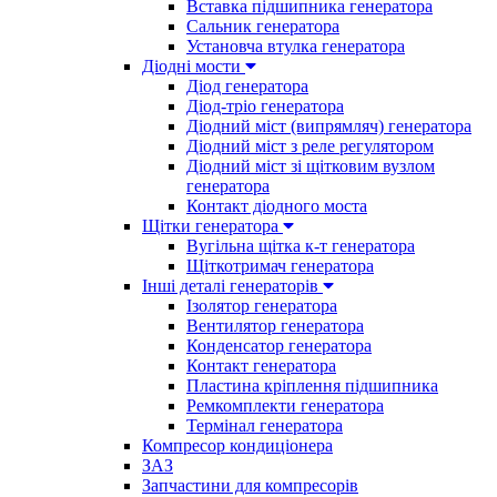
Вставка підшипника генератора
Сальник генератора
Установча втулка генератора
Діодні мости
Діод генератора
Діод-тріо генератора
Діодний міст (випрямляч) генератора
Діодний міст з реле регулятором
Діодний міст зі щітковим вузлом
генератора
Контакт діодного моста
Щітки генератора
Вугільна щітка к-т генератора
Щіткотримач генератора
Інші деталі генераторів
Ізолятор генератора
Вентилятор генератора
Конденсатор генератора
Контакт генератора
Пластина кріплення підшипника
Ремкомплекти генератора
Термінал генератора
Компресор кондиціонера
ЗАЗ
Запчастини для компресорів