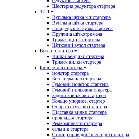
редуктор стартера
Шестерня редуктора стартера
ЗИЛ
Вугільна щітка к-т стартера
Вугільна щітка стартера
Повідець щет вузла стартера
Пружина щіткотримача
Тримач щіток стартера
Щітковий вузол стартера
Вилки стартера
Вилки Бендикс стартера
Тримач вилки стартера
Інші деталі стартера
ізолятор стартера
Болт термінал стартера
Гумовий ізолятор стартера
Гумовий пильовик стартера
Задній ковпачок стартера
Кольцо упорное, стартер
Опора з втулкою стартера
Підставка вилки стартера
прокладка стартера
Ремкомплекти стартера
сальник стартера
Стопор провідної шестерні стартера