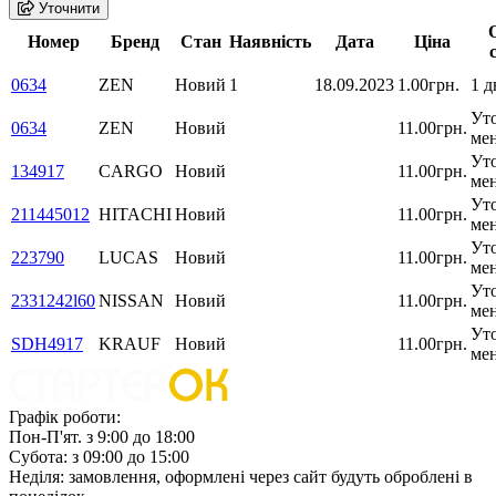
Уточнити
Номер
Бренд
Стан
Наявність
Дата
Ціна
0634
ZEN
Новий
1
18.09.2023
1.00грн.
1 д
Уто
0634
ZEN
Новий
11.00грн.
ме
Уто
134917
CARGO
Новий
11.00грн.
ме
Уто
211445012
HITACHI
Новий
11.00грн.
ме
Уто
223790
LUCAS
Новий
11.00грн.
ме
Уто
2331242l60
NISSAN
Новий
11.00грн.
ме
Уто
SDH4917
KRAUF
Новий
11.00грн.
ме
Графік роботи:
Пон-П'ят. з 9:00 до 18:00
Субота: з 09:00 до 15:00
Неділя: замовлення, оформлені через сайт будуть оброблені в