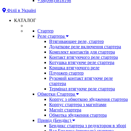
+38(098)5818198
Філії в Україні
КАТАЛОГ
Стартер
Реле стартера
Втягивающее реле, стартер
Додаткове реле включення стартера
Комплект контактів для стартера
Контакт втягуючого реле стартера
Котушка втягуюче реле стартера
Кришка втягуючого реле
Плунжер стартер
Рухомий контакт втягуюче реле
стартера
Термінал втягуюче реле стартера
Обмотки Стартера
Корпус з обмоткою збудження стартера
Корпус стартера з магнітами
Магніт стартера
Обмотка збудження стартера
Привід (Бендікс)
Бендикс стартера з редуктором в зборі
Вал Бендикс (приводу) стартера