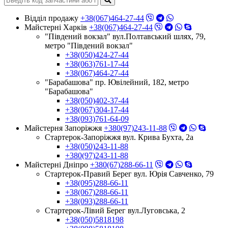
Відділ продажу
+38(067)464-27-44
Майстерні Харків
+38(067)464-27-44
"Південий вокзал" вул.Полтавський шлях, 79,
метро "Південий вокзал"
+38(050)424-27-44
+38(063)761-17-44
+38(067)464-27-44
"Барабашова" пр. Ювілейний, 182, метро
"Барабашова"
+38(050)402-37-44
+38(067)304-17-44
+38(093)761-64-09
Майстерня Запоріжжя
+380(97)243-11-88
Стартерок-Запоріжжя вул. Крива Бухта, 2а
+38(050)243-11-88
+380(97)243-11-88
Майстерні Днiпро
+380(67)288-66-11
Стартерок-Правий Берег вул. Юрія Савченко, 79
+38(095)288-66-11
+38(067)288-66-11
+38(093)288-66-11
Стартерок-Лівий Берег вул.Луговська, 2
+38(050)5818198