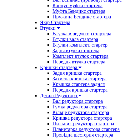
Корпус муфти стартера
Муфта Бендикс стартера
Пружина Бендикс стартера
Якір Стартера
Втулки
Втулка в редуктор стартера
Втулки вала стартера
Втулки комплект, стартер
Задня втулка стартера
Комплект втулок стартера
Передня втулка стартера
Кришки стартера
Задня кришка стартера
Захисна кришка стартера
Крышка стартера задняя
Передня кришка стартера
Деталі Редуктора
Вал редуктора стартера
Гумка редуктора стартера
Кільце редуктора стартера
Кришка редуктора стартера
Пильник редуктора стартера
Планетарка редуктора стартера
Провідна шестерня стартера