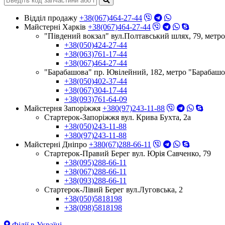
Відділ продажу
+38(067)464-27-44
Майстерні Харків
+38(067)464-27-44
"Південий вокзал" вул.Полтавський шлях, 79, метр
+38(050)424-27-44
+38(063)761-17-44
+38(067)464-27-44
"Барабашова" пр. Ювілейний, 182, метро "Барабашо
+38(050)402-37-44
+38(067)304-17-44
+38(093)761-64-09
Майстерня Запоріжжя
+380(97)243-11-88
Стартерок-Запоріжжя вул. Крива Бухта, 2а
+38(050)243-11-88
+380(97)243-11-88
Майстерні Днiпро
+380(67)288-66-11
Стартерок-Правий Берег вул. Юрія Савченко, 79
+38(095)288-66-11
+38(067)288-66-11
+38(093)288-66-11
Стартерок-Лівий Берег вул.Луговська, 2
+38(050)5818198
+38(098)5818198
Філії в Україні