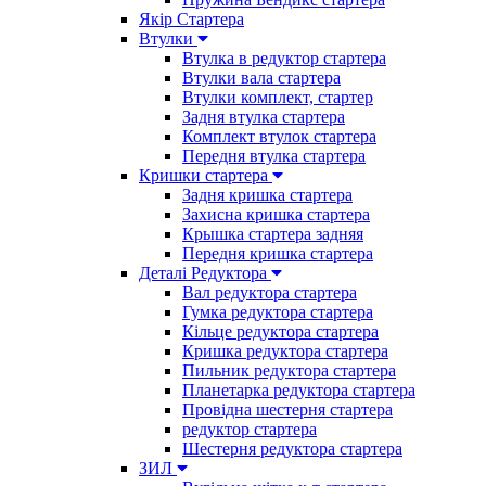
Якір Стартера
Втулки
Втулка в редуктор стартера
Втулки вала стартера
Втулки комплект, стартер
Задня втулка стартера
Комплект втулок стартера
Передня втулка стартера
Кришки стартера
Задня кришка стартера
Захисна кришка стартера
Крышка стартера задняя
Передня кришка стартера
Деталі Редуктора
Вал редуктора стартера
Гумка редуктора стартера
Кільце редуктора стартера
Кришка редуктора стартера
Пильник редуктора стартера
Планетарка редуктора стартера
Провідна шестерня стартера
редуктор стартера
Шестерня редуктора стартера
ЗИЛ