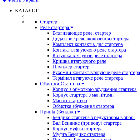
КАТАЛОГ
Стартер
Реле стартера
Втягивающее реле, стартер
Додаткове реле включення стартера
Комплект контактів для стартера
Контакт втягуючого реле стартера
Котушка втягуюче реле стартера
Кришка втягуючого реле
Плунжер стартер
Рухомий контакт втягуюче реле стартера
Термінал втягуюче реле стартера
Обмотки Стартера
Корпус з обмоткою збудження стартера
Корпус стартера з магнітами
Магніт стартера
Обмотка збудження стартера
Привід (Бендікс)
Бендикс стартера з редуктором в зборі
Вал Бендикс (приводу) стартера
Корпус муфти стартера
Муфта Бендикс стартера
Пружина Бендикс стартера