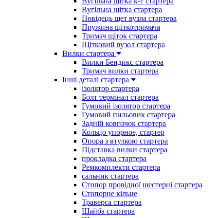
Вугільна щітка к-т стартера
Вугільна щітка стартера
Повідець щет вузла стартера
Пружина щіткотримача
Тримач щіток стартера
Щітковий вузол стартера
Вилки стартера
Вилки Бендикс стартера
Тримач вилки стартера
Інші деталі стартера
ізолятор стартера
Болт термінал стартера
Гумовий ізолятор стартера
Гумовий пильовик стартера
Задній ковпачок стартера
Кольцо упорное, стартер
Опора з втулкою стартера
Підставка вилки стартера
прокладка стартера
Ремкомплекти стартера
сальник стартера
Стопор провідної шестерні стартера
Стопорне кільце
Траверса стартера
Шайба стартера