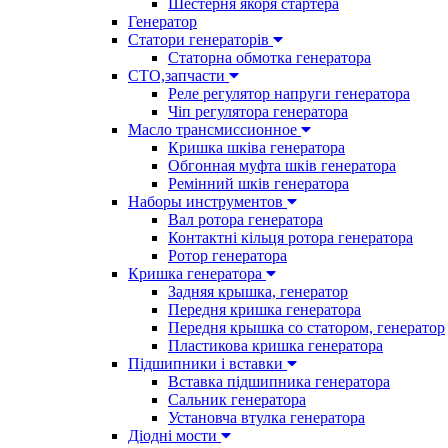
Шестерня якоря стартера
Генератор
Cтатори генераторів
Статорна обмотка генератора
СТО,запчасти
Реле регулятор напруги генератора
Чіп регулятора генератора
Масло трансмиссионное
Кришка шківа генератора
Обгонная муфта шків генератора
Ремінний шків генератора
Наборы инструментов
Вал ротора генератора
Контактні кільця ротора генератора
Ротор генератора
Кришка генератора
Задняя крышка, генератор
Передня кришка генератора
Передня крышка со статором, генератор
Пластикова кришка генератора
Підшипники і вставки
Вставка підшипника генератора
Сальник генератора
Установча втулка генератора
Діодні мости