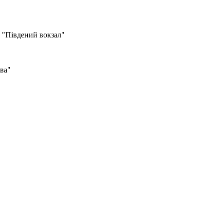
о "Південий вокзал"
ва"