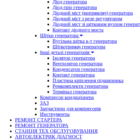
Діод генератора
Діод-тріо генератора
Діодний міст (випрямляч) генератора
Діодний міст з реле регулятором
Діодний міст зі щітковим вузлом генера
Контакт діодного моста
Щітки генератора
Вугільна щітка к-т генератора
Щіткотримач генератора
Інші деталі генераторів
Ізолятор генератора
Вентилятор генератора
Конденсатор генератора
Контакт генератора
Пластина кріплення підшипника
Ремкомплекти генератора
Термінал генератора
Компресор кондиціонера
ЗАЗ
Запчастини для компресорів
Инструменты
РЕМОНТ СТАРТЕРА
РЕМОНТ ГЕНЕРАТОРА
СТАНЦІЯ ТЕХ ОБСЛУГОВУВАННЯ
АВТОЕЛЕКТРИК ДІАГНОСТ