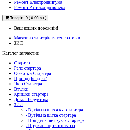
Ремонт Електродвигуна
Ремонт Автокондіціонера
Товарів: 0 ( 0.00грн.)
Ваш кошик порожній!
Магазин стартерів та генераторів
ЗИЛ
Каталог запчастин
Стартер
Реле стартера
Обмотки Стартера
Привід (Бендікс)
Якір Стартера
Втулки
Кришки стартера
Деталі Редуктора
ЗИЛ
- Вугільна щітка к-т стартера
- Вугільна щітка стартера
- Повідець щет вузла стартера
- Пружина щіткотримача