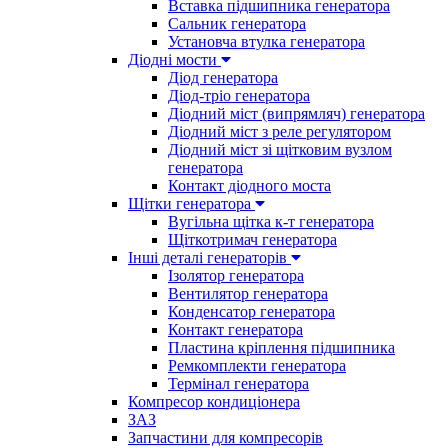
Вставка підшипника генератора
Сальник генератора
Установча втулка генератора
Діодні мости
Діод генератора
Діод-тріо генератора
Діодний міст (випрямляч) генератора
Діодний міст з реле регулятором
Діодний міст зі щітковим вузлом
генератора
Контакт діодного моста
Щітки генератора
Вугільна щітка к-т генератора
Щіткотримач генератора
Інші деталі генераторів
Ізолятор генератора
Вентилятор генератора
Конденсатор генератора
Контакт генератора
Пластина кріплення підшипника
Ремкомплекти генератора
Термінал генератора
Компресор кондиціонера
ЗАЗ
Запчастини для компресорів