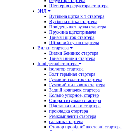
редуктор стартера
Шестерня редуктора стартера
ЗИЛ
Вугільна щітка к-т стартера
Вугільна щітка стартера
Повідець щет вузла стартера
Пружина щіткотримача
Тримач щіток стартера
Щітковий вузол стартера
Вилки стартера
Вилки Бендикс стартера
Тримач вилки стартера
Інші деталі стартера
ізолятор стартера
Болт термінал стартера
Гумовий ізолятор стартера
Гумовий пильовик стартера
Задній ковпачок стартера
Кольцо упорное, стартер
Опора з втулкою стартера
Підставка вилки стартера
прокладка стартера
Ремкомплекти стартера
сальник стартера
Стопор провідної шестерні стартера