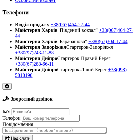
Особистий кабінет
Телефони
Відділ продажу
+38(067)464-27-44
Майстерня Харків
"Південий вокзал"
+38(067)464-27-
44
Майстерня Харків
"Барабашова"
+380(67)304-17-44
Майстерня Запоріжжя
Стартерок-Запоріжжя
+380(97)243-11-88
Майстерня Днiпро
Стартерок-Правий Берег
+380(67)288-66-11
Майстерня Днiпро
Стартерок-Лівий Берег
+38(098)
5818198
Зворотний дзвінок
Ім'я
Телефон
Повідомлення
Надіслати