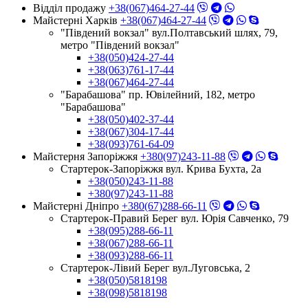
Відділ продажу
+38(067)464-27-44
Майстерні Харків
+38(067)464-27-44
"Південий вокзал" вул.Полтавський шлях, 79,
метро "Південий вокзал"
+38(050)424-27-44
+38(063)761-17-44
+38(067)464-27-44
"Барабашова" пр. Ювілейний, 182, метро
"Барабашова"
+38(050)402-37-44
+38(067)304-17-44
+38(093)761-64-09
Майстерня Запоріжжя
+380(97)243-11-88
Стартерок-Запоріжжя вул. Крива Бухта, 2а
+38(050)243-11-88
+380(97)243-11-88
Майстерні Днiпро
+380(67)288-66-11
Стартерок-Правий Берег вул. Юрія Савченко, 79
+38(095)288-66-11
+38(067)288-66-11
+38(093)288-66-11
Стартерок-Лівий Берег вул.Луговська, 2
+38(050)5818198
+38(098)5818198