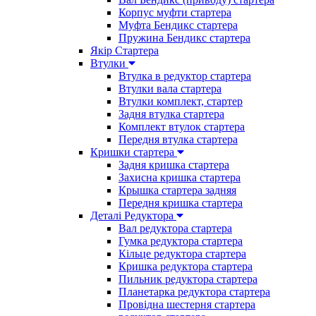
Корпус муфти стартера
Муфта Бендикс стартера
Пружина Бендикс стартера
Якір Стартера
Втулки
Втулка в редуктор стартера
Втулки вала стартера
Втулки комплект, стартер
Задня втулка стартера
Комплект втулок стартера
Передня втулка стартера
Кришки стартера
Задня кришка стартера
Захисна кришка стартера
Крышка стартера задняя
Передня кришка стартера
Деталі Редуктора
Вал редуктора стартера
Гумка редуктора стартера
Кільце редуктора стартера
Кришка редуктора стартера
Пильник редуктора стартера
Планетарка редуктора стартера
Провідна шестерня стартера