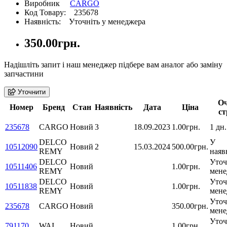
Виробник
CARGO
Код Товару: 235678
Наявність: Уточніть у менеджера
350.00грн.
Надішліть запит і наш менеджер підбере вам аналог або заміну
запчастини
Уточнити
Оч
Номер
Бренд
Стан
Наявність
Дата
Ціна
ст
235678
CARGO
Новий
3
18.09.2023
1.00грн.
1 дн.
DELCO
У
10512090
Новий
2
15.03.2024
500.00грн.
REMY
наяв
DELCO
Уточ
10511406
Новий
1.00грн.
REMY
мене
DELCO
Уточ
10511838
Новий
1.00грн.
REMY
мене
Уточ
235678
CARGO
Новий
350.00грн.
мене
Уточ
791170
WAI
Новий
1.00грн.