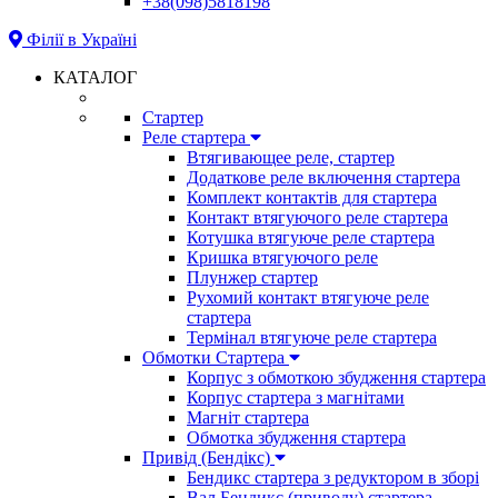
+38(098)5818198
Філії в Україні
КАТАЛОГ
Стартер
Реле стартера
Втягивающее реле, стартер
Додаткове реле включення стартера
Комплект контактів для стартера
Контакт втягуючого реле стартера
Котушка втягуюче реле стартера
Кришка втягуючого реле
Плунжер стартер
Рухомий контакт втягуюче реле
стартера
Термінал втягуюче реле стартера
Обмотки Стартера
Корпус з обмоткою збудження стартера
Корпус стартера з магнітами
Магніт стартера
Обмотка збудження стартера
Привід (Бендікс)
Бендикс стартера з редуктором в зборі
Вал Бендикс (приводу) стартера