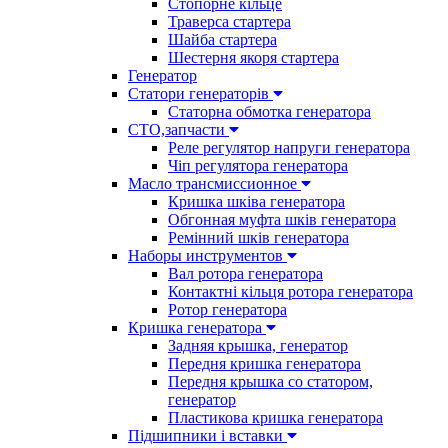
Стопорне кільце
Траверса стартера
Шайба стартера
Шестерня якоря стартера
Генератор
Cтатори генераторів
Статорна обмотка генератора
СТО,запчасти
Реле регулятор напруги генератора
Чіп регулятора генератора
Масло трансмиссионное
Кришка шківа генератора
Обгонная муфта шків генератора
Ремінний шків генератора
Наборы инструментов
Вал ротора генератора
Контактні кільця ротора генератора
Ротор генератора
Кришка генератора
Задняя крышка, генератор
Передня кришка генератора
Передня крышка со статором,
генератор
Пластикова кришка генератора
Підшипники і вставки