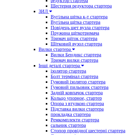
редуктор стартера
Шестерня редуктора стартера
ЗИЛ
Вугільна щітка к-т стартера
Вугільна щітка стартера
Повідець щет вузла стартера
Пружина щіткотримача
Тримач щіток стартера
Щітковий вузол стартера
Вилки стартера
Вилки Бендикс стартера
Тримач вилки стартера
Інші деталі стартера
ізолятор стартера
Болт термінал стартера
Гумовий ізолятор стартера
Гумовий пильовик стартера
Задній ковпачок стартера
Кольцо упорное, стартер
Опора з втулкою стартера
Підставка вилки стартера
прокладка стартера
Ремкомплекти стартера
сальник стартера
Стопор провідної шестерні стартера