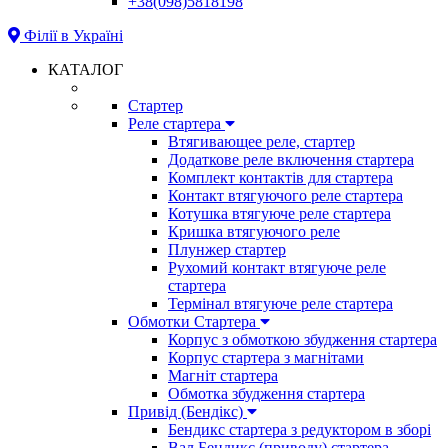
+38(098)5818198
Філії в Україні
КАТАЛОГ
Стартер
Реле стартера
Втягивающее реле, стартер
Додаткове реле включення стартера
Комплект контактів для стартера
Контакт втягуючого реле стартера
Котушка втягуюче реле стартера
Кришка втягуючого реле
Плунжер стартер
Рухомий контакт втягуюче реле
стартера
Термінал втягуюче реле стартера
Обмотки Стартера
Корпус з обмоткою збудження стартера
Корпус стартера з магнітами
Магніт стартера
Обмотка збудження стартера
Привід (Бендікс)
Бендикс стартера з редуктором в зборі
Вал Бендикс (приводу) стартера