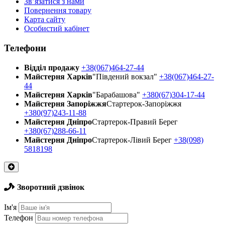
Зв’язатися з нами
Повернення товару
Карта сайту
Особистий кабінет
Телефони
Відділ продажу
+38(067)464-27-44
Майстерня Харків
"Південий вокзал"
+38(067)464-27-
44
Майстерня Харків
"Барабашова"
+380(67)304-17-44
Майстерня Запоріжжя
Стартерок-Запоріжжя
+380(97)243-11-88
Майстерня Днiпро
Стартерок-Правий Берег
+380(67)288-66-11
Майстерня Днiпро
Стартерок-Лівий Берег
+38(098)
5818198
Зворотний дзвінок
Ім'я
Телефон