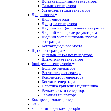
Вставка підшипника генератора
Сальник генератора
Установча втулка генератора
Діодні мости
Діод генератора
Діод-тріо генератора
Діодний міст (випрямляч) генератора
Діодний міст з реле регулятором
Діодний міст зі щітковим вузлом
генератора
Контакт діодного моста
Щітки генератора
Вугільна щітка к-т генератора
Щіткотримач генератора
Інші деталі генераторів
Ізолятор генератора
Вентилятор генератора
Конденсатор генератора
Контакт генератора
Пластина кріплення підшипника
Ремкомплекти генератора
Термінал генератора
Компресор кондиціонера
ЗАЗ
Запчастини для компресорів