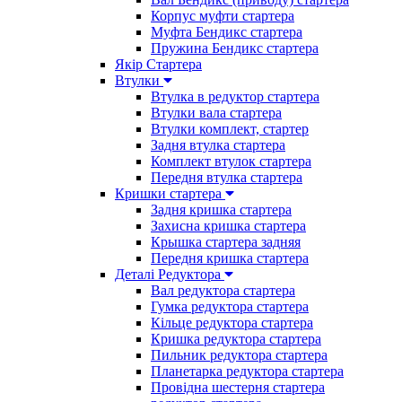
Корпус муфти стартера
Муфта Бендикс стартера
Пружина Бендикс стартера
Якір Стартера
Втулки
Втулка в редуктор стартера
Втулки вала стартера
Втулки комплект, стартер
Задня втулка стартера
Комплект втулок стартера
Передня втулка стартера
Кришки стартера
Задня кришка стартера
Захисна кришка стартера
Крышка стартера задняя
Передня кришка стартера
Деталі Редуктора
Вал редуктора стартера
Гумка редуктора стартера
Кільце редуктора стартера
Кришка редуктора стартера
Пильник редуктора стартера
Планетарка редуктора стартера
Провідна шестерня стартера