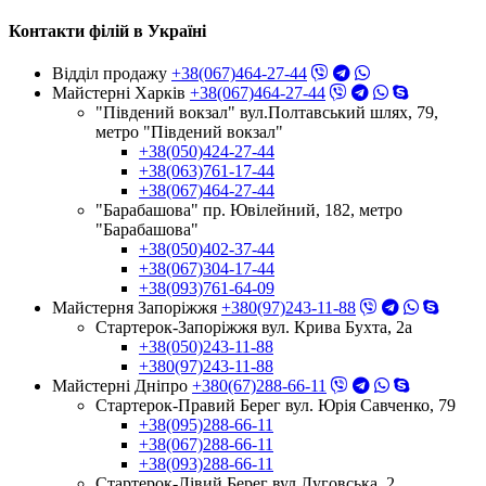
Контакти філій в Україні
Відділ продажу
+38(067)464-27-44
Майстерні Харків
+38(067)464-27-44
"Південий вокзал" вул.Полтавський шлях, 79,
метро "Південий вокзал"
+38(050)424-27-44
+38(063)761-17-44
+38(067)464-27-44
"Барабашова" пр. Ювілейний, 182, метро
"Барабашова"
+38(050)402-37-44
+38(067)304-17-44
+38(093)761-64-09
Майстерня Запоріжжя
+380(97)243-11-88
Стартерок-Запоріжжя вул. Крива Бухта, 2а
+38(050)243-11-88
+380(97)243-11-88
Майстерні Днiпро
+380(67)288-66-11
Стартерок-Правий Берег вул. Юрія Савченко, 79
+38(095)288-66-11
+38(067)288-66-11
+38(093)288-66-11
Стартерок-Лівий Берег вул.Луговська, 2