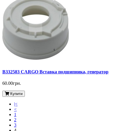
B332583 CARGO Вставка подшипника, генератор
60.00грн.
Купити
|<
<
1
2
3
4