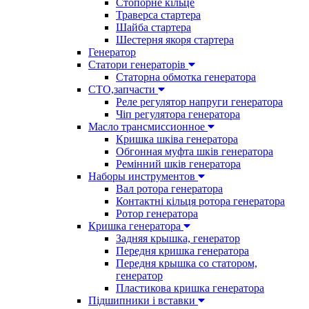
Стопорне кільце
Траверса стартера
Шайба стартера
Шестерня якоря стартера
Генератор
Cтатори генераторів
Статорна обмотка генератора
СТО,запчасти
Реле регулятор напруги генератора
Чіп регулятора генератора
Масло трансмиссионное
Кришка шківа генератора
Обгонная муфта шків генератора
Ремінний шків генератора
Наборы инструментов
Вал ротора генератора
Контактні кільця ротора генератора
Ротор генератора
Кришка генератора
Задняя крышка, генератор
Передня кришка генератора
Передня крышка со статором,
генератор
Пластикова кришка генератора
Підшипники і вставки