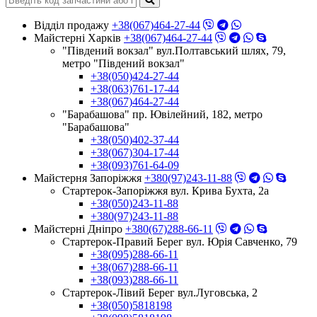
Відділ продажу
+38(067)464-27-44
Майстерні Харків
+38(067)464-27-44
"Південий вокзал" вул.Полтавський шлях, 79,
метро "Південий вокзал"
+38(050)424-27-44
+38(063)761-17-44
+38(067)464-27-44
"Барабашова" пр. Ювілейний, 182, метро
"Барабашова"
+38(050)402-37-44
+38(067)304-17-44
+38(093)761-64-09
Майстерня Запоріжжя
+380(97)243-11-88
Стартерок-Запоріжжя вул. Крива Бухта, 2а
+38(050)243-11-88
+380(97)243-11-88
Майстерні Днiпро
+380(67)288-66-11
Стартерок-Правий Берег вул. Юрія Савченко, 79
+38(095)288-66-11
+38(067)288-66-11
+38(093)288-66-11
Стартерок-Лівий Берег вул.Луговська, 2
+38(050)5818198