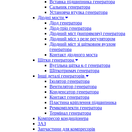
Вставка підшипника генератора
Сальник генератора
Установча втулка генератора
Діодні мости
Діод генератора
Діод-тріо генератора
Діодний міст (випрямляч) генератора
Діодний міст з реле регулятором
Діодний міст зі щітковим вузлом
генератора
Контакт діодного моста
Щітки генератора
Вугільна щітка к-т генератора
Щіткотримач генератора
Інші деталі генераторів
Ізолятор генератора
Вентилятор генератора
Конденсатор генератора
Контакт генератора
Пластина кріплення підшипника
Ремкомплекти генератора
Термінал генератора
Компресор кондиціонера
ЗАЗ
Запчастини для компресорів