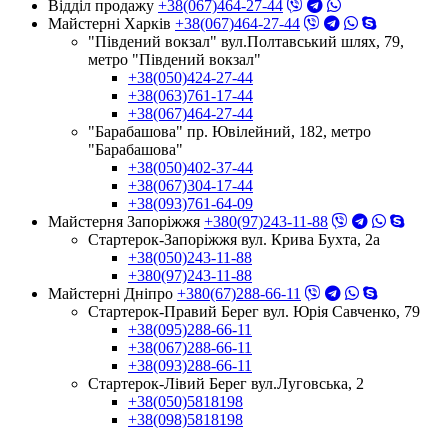
Відділ продажу
+38(067)464-27-44
Майстерні Харків
+38(067)464-27-44
"Південий вокзал" вул.Полтавський шлях, 79,
метро "Південий вокзал"
+38(050)424-27-44
+38(063)761-17-44
+38(067)464-27-44
"Барабашова" пр. Ювілейний, 182, метро
"Барабашова"
+38(050)402-37-44
+38(067)304-17-44
+38(093)761-64-09
Майстерня Запоріжжя
+380(97)243-11-88
Стартерок-Запоріжжя вул. Крива Бухта, 2а
+38(050)243-11-88
+380(97)243-11-88
Майстерні Днiпро
+380(67)288-66-11
Стартерок-Правий Берег вул. Юрія Савченко, 79
+38(095)288-66-11
+38(067)288-66-11
+38(093)288-66-11
Стартерок-Лівий Берег вул.Луговська, 2
+38(050)5818198
+38(098)5818198