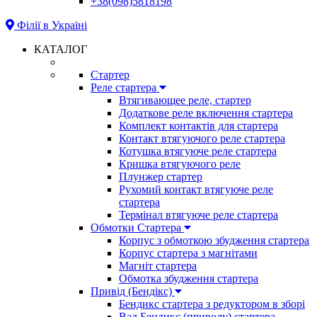
+38(098)5818198
Філії в Україні
КАТАЛОГ
Стартер
Реле стартера
Втягивающее реле, стартер
Додаткове реле включення стартера
Комплект контактів для стартера
Контакт втягуючого реле стартера
Котушка втягуюче реле стартера
Кришка втягуючого реле
Плунжер стартер
Рухомий контакт втягуюче реле
стартера
Термінал втягуюче реле стартера
Обмотки Стартера
Корпус з обмоткою збудження стартера
Корпус стартера з магнітами
Магніт стартера
Обмотка збудження стартера
Привід (Бендікс)
Бендикс стартера з редуктором в зборі
Вал Бендикс (приводу) стартера