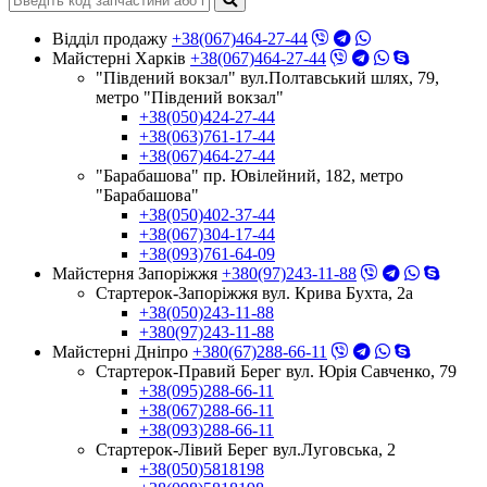
Відділ продажу
+38(067)464-27-44
Майстерні Харків
+38(067)464-27-44
"Південий вокзал" вул.Полтавський шлях, 79,
метро "Південий вокзал"
+38(050)424-27-44
+38(063)761-17-44
+38(067)464-27-44
"Барабашова" пр. Ювілейний, 182, метро
"Барабашова"
+38(050)402-37-44
+38(067)304-17-44
+38(093)761-64-09
Майстерня Запоріжжя
+380(97)243-11-88
Стартерок-Запоріжжя вул. Крива Бухта, 2а
+38(050)243-11-88
+380(97)243-11-88
Майстерні Днiпро
+380(67)288-66-11
Стартерок-Правий Берег вул. Юрія Савченко, 79
+38(095)288-66-11
+38(067)288-66-11
+38(093)288-66-11
Стартерок-Лівий Берег вул.Луговська, 2
+38(050)5818198