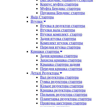
Корпус муфти стартера
Муфта Бендикс стартера
Пружина Бендикс стартера
Якір Стартера
Втулки
Втулка в редуктор стартера
Втулки вала стартера
Втулки комплект, стартер
Задня втулка стартера
Комплект втулок стартера
Передня втулка стартера
Кришки стартера
Задня кришка стартера
Захисна кришка стартера
Крышка стартера задняя
Передня кришка стартера
Деталі Редуктора
Вал редуктора стартера
Гумка редуктора стартера
Кільце редуктора стартера
Кришка редуктора стартера
Пильник редуктора стартера
Планетарка редуктора стартера
Провідна шестерня стартера