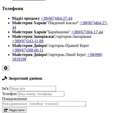
Телефони
Відділ продажу
+38(067)464-27-44
Майстерня Харків
"Південий вокзал"
+38(067)464-27-
44
Майстерня Харків
"Барабашова"
+380(67)304-17-44
Майстерня Запоріжжя
Стартерок-Запоріжжя
+380(97)243-11-88
Майстерня Днiпро
Стартерок-Правий Берег
+380(67)288-66-11
Майстерня Днiпро
Стартерок-Лівий Берег
+38(098)
5818198
Зворотний дзвінок
Ім'я
Телефон
Повідомлення
Надіслати