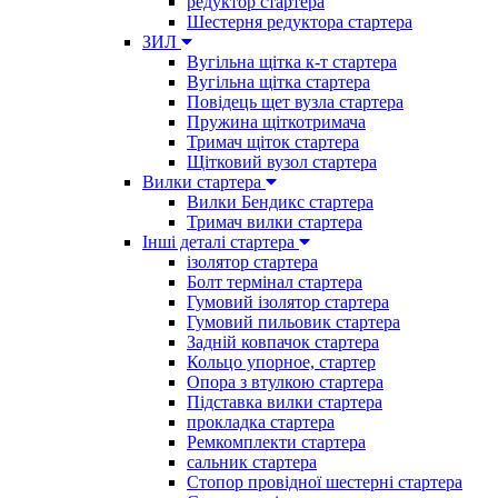
редуктор стартера
Шестерня редуктора стартера
ЗИЛ
Вугільна щітка к-т стартера
Вугільна щітка стартера
Повідець щет вузла стартера
Пружина щіткотримача
Тримач щіток стартера
Щітковий вузол стартера
Вилки стартера
Вилки Бендикс стартера
Тримач вилки стартера
Інші деталі стартера
ізолятор стартера
Болт термінал стартера
Гумовий ізолятор стартера
Гумовий пильовик стартера
Задній ковпачок стартера
Кольцо упорное, стартер
Опора з втулкою стартера
Підставка вилки стартера
прокладка стартера
Ремкомплекти стартера
сальник стартера
Стопор провідної шестерні стартера