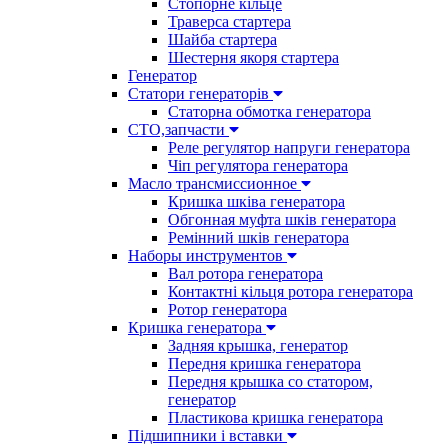
Стопорне кільце
Траверса стартера
Шайба стартера
Шестерня якоря стартера
Генератор
Cтатори генераторів
Статорна обмотка генератора
СТО,запчасти
Реле регулятор напруги генератора
Чіп регулятора генератора
Масло трансмиссионное
Кришка шківа генератора
Обгонная муфта шків генератора
Ремінний шків генератора
Наборы инструментов
Вал ротора генератора
Контактні кільця ротора генератора
Ротор генератора
Кришка генератора
Задняя крышка, генератор
Передня кришка генератора
Передня крышка со статором,
генератор
Пластикова кришка генератора
Підшипники і вставки