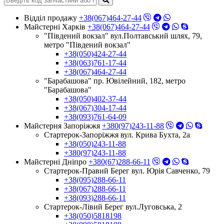
Відділ продажу
+38(067)464-27-44
Майстерні Харків
+38(067)464-27-44
"Південий вокзал" вул.Полтавський шлях, 79,
метро "Південий вокзал"
+38(050)424-27-44
+38(063)761-17-44
+38(067)464-27-44
"Барабашова" пр. Ювілейний, 182, метро
"Барабашова"
+38(050)402-37-44
+38(067)304-17-44
+38(093)761-64-09
Майстерня Запоріжжя
+380(97)243-11-88
Стартерок-Запоріжжя вул. Крива Бухта, 2а
+38(050)243-11-88
+380(97)243-11-88
Майстерні Днiпро
+380(67)288-66-11
Стартерок-Правий Берег вул. Юрія Савченко, 79
+38(095)288-66-11
+38(067)288-66-11
+38(093)288-66-11
Стартерок-Лівий Берег вул.Луговська, 2
+38(050)5818198