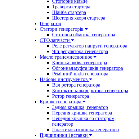
Стопорне кільце
Траверса стартера
Шайба стартера
Шестерня якоря стартера
Генератор
Cтатори генераторів
Статорна обмотка генератора
СТО,запчасти
Реле регулятор напруги генератора
Чіп регулятора генератора
Масло трансмиссионное
Кришка шківа генератора
Обгонная муфта шків генератора
Ремінний шків генератора
Наборы инструментов
Вал ротора генератора
Контактні кільця ротора генератора
Ротор генератора
Кришка генератора
Задняя крышка, генератор
Передня кришка генератора
Передня крышка со статором,
генератор
Пластикова кришка генератора
Підшипники і вставки