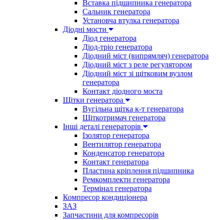
Вставка підшипника генератора
Сальник генератора
Установча втулка генератора
Діодні мости
Діод генератора
Діод-тріо генератора
Діодний міст (випрямляч) генератора
Діодний міст з реле регулятором
Діодний міст зі щітковим вузлом
генератора
Контакт діодного моста
Щітки генератора
Вугільна щітка к-т генератора
Щіткотримач генератора
Інші деталі генераторів
Ізолятор генератора
Вентилятор генератора
Конденсатор генератора
Контакт генератора
Пластина кріплення підшипника
Ремкомплекти генератора
Термінал генератора
Компресор кондиціонера
ЗАЗ
Запчастини для компресорів