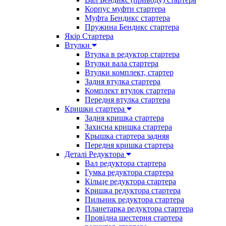
Корпус муфти стартера
Муфта Бендикс стартера
Пружина Бендикс стартера
Якір Стартера
Втулки
Втулка в редуктор стартера
Втулки вала стартера
Втулки комплект, стартер
Задня втулка стартера
Комплект втулок стартера
Передня втулка стартера
Кришки стартера
Задня кришка стартера
Захисна кришка стартера
Крышка стартера задняя
Передня кришка стартера
Деталі Редуктора
Вал редуктора стартера
Гумка редуктора стартера
Кільце редуктора стартера
Кришка редуктора стартера
Пильник редуктора стартера
Планетарка редуктора стартера
Провідна шестерня стартера