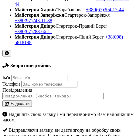
44
Майстерня Харків
"Барабашова"
+380(67)304-17-44
Майстерня Запоріжжя
Стартерок-Запоріжжя
+380(97)243-11-88
Майстерня Днiпро
Стартерок-Правий Берег
+380(67)288-66-11
Майстерня Днiпро
Стартерок-Лівий Берег
+38(098)
5818198
Зворотний дзвінок
Ім'я
Телефон
Повідомлення
Надіслати
Надішліть свою заявку і ми передзвонимо Вам найближчим
часом.
Відправляючи заявку, ви даєте згоду на обробку своїх
персональних даних. Гарантуємо, що ваші дані не будуть