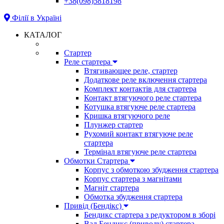
+38(098)5818198
Філії в Україні
КАТАЛОГ
Стартер
Реле стартера
Втягивающее реле, стартер
Додаткове реле включення стартера
Комплект контактів для стартера
Контакт втягуючого реле стартера
Котушка втягуюче реле стартера
Кришка втягуючого реле
Плунжер стартер
Рухомий контакт втягуюче реле
стартера
Термінал втягуюче реле стартера
Обмотки Стартера
Корпус з обмоткою збудження стартера
Корпус стартера з магнітами
Магніт стартера
Обмотка збудження стартера
Привід (Бендікс)
Бендикс стартера з редуктором в зборі
Вал Бендикс (приводу) стартера