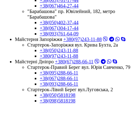
+38(063)761-17-44
+38(067)464-27-44
"Барабашова" пр. Ювілейний, 182, метро
"Барабашова"
+38(050)402-37-44
+38(067)304-17-44
+38(093)761-64-09
Майстерня Запоріжжя
+380(97)243-11-88
Стартерок-Запоріжжя вул. Крива Бухта, 2а
+38(050)243-11-88
+380(97)243-11-88
Майстерні Днiпро
+380(67)288-66-11
Стартерок-Правий Берег вул. Юрія Савченко, 79
+38(095)288-66-11
+38(067)288-66-11
+38(093)288-66-11
Стартерок-Лівий Берег вул.Луговська, 2
+38(050)5818198
+38(098)5818198