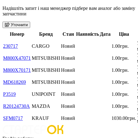
Надішліть запит і наш менеджер підбере вам аналог або заміну
запчастини
Уточнити
Номер
Бренд
Стан
Наявність
Дата
Ціна
230717
CARGO
Новий
1.00грн.
M800X47071
MITSUBISHI
Новий
1.00грн.
M800X70171
MITSUBISHI
Новий
1.00грн.
MD618269
MITSUBISHI
Новий
1.00грн.
P3519
UNIPOINT
Новий
1.00грн.
R20124730A
MAZDA
Новий
1.00грн.
SFM0717
KRAUF
Новий
1030.00грн.