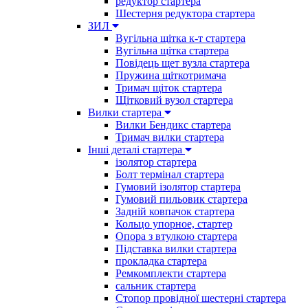
редуктор стартера
Шестерня редуктора стартера
ЗИЛ
Вугільна щітка к-т стартера
Вугільна щітка стартера
Повідець щет вузла стартера
Пружина щіткотримача
Тримач щіток стартера
Щітковий вузол стартера
Вилки стартера
Вилки Бендикс стартера
Тримач вилки стартера
Інші деталі стартера
ізолятор стартера
Болт термінал стартера
Гумовий ізолятор стартера
Гумовий пильовик стартера
Задній ковпачок стартера
Кольцо упорное, стартер
Опора з втулкою стартера
Підставка вилки стартера
прокладка стартера
Ремкомплекти стартера
сальник стартера
Стопор провідної шестерні стартера