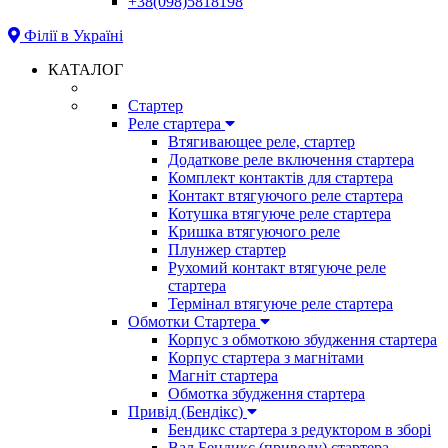
+38(098)5818198
Філії в Україні
КАТАЛОГ
Стартер
Реле стартера
Втягивающее реле, стартер
Додаткове реле включення стартера
Комплект контактів для стартера
Контакт втягуючого реле стартера
Котушка втягуюче реле стартера
Кришка втягуючого реле
Плунжер стартер
Рухомий контакт втягуюче реле
стартера
Термінал втягуюче реле стартера
Обмотки Стартера
Корпус з обмоткою збудження стартера
Корпус стартера з магнітами
Магніт стартера
Обмотка збудження стартера
Привід (Бендікс)
Бендикс стартера з редуктором в зборі
Вал Бендикс (приводу) стартера