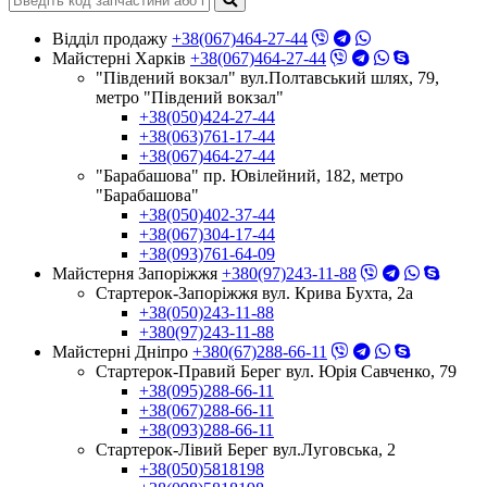
Відділ продажу
+38(067)464-27-44
Майстерні Харків
+38(067)464-27-44
"Південий вокзал" вул.Полтавський шлях, 79,
метро "Південий вокзал"
+38(050)424-27-44
+38(063)761-17-44
+38(067)464-27-44
"Барабашова" пр. Ювілейний, 182, метро
"Барабашова"
+38(050)402-37-44
+38(067)304-17-44
+38(093)761-64-09
Майстерня Запоріжжя
+380(97)243-11-88
Стартерок-Запоріжжя вул. Крива Бухта, 2а
+38(050)243-11-88
+380(97)243-11-88
Майстерні Днiпро
+380(67)288-66-11
Стартерок-Правий Берег вул. Юрія Савченко, 79
+38(095)288-66-11
+38(067)288-66-11
+38(093)288-66-11
Стартерок-Лівий Берег вул.Луговська, 2
+38(050)5818198