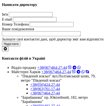
Написати директору
Ім'я
E-mail
Номер Телефона
Ваше повідомлення
Залиште свої контактні дані, щоб директор зміг вам відповісти
Надіслати
Контакти філій в Україні
Відділ продажу
+38(067)464-27-44
Майстерні Харків
+38(067)464-27-44
"Південий вокзал" вул.Полтавський шлях, 79,
метро "Південий вокзал"
+38(050)424-27-44
+38(063)761-17-44
+38(067)464-27-44
"Барабашова" пр. Ювілейний, 182, метро
"Барабашова"
+38(050)402-37-44