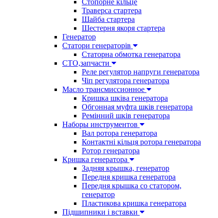
Стопорне кільце
Траверса стартера
Шайба стартера
Шестерня якоря стартера
Генератор
Cтатори генераторів
Статорна обмотка генератора
СТО,запчасти
Реле регулятор напруги генератора
Чіп регулятора генератора
Масло трансмиссионное
Кришка шківа генератора
Обгонная муфта шків генератора
Ремінний шків генератора
Наборы инструментов
Вал ротора генератора
Контактні кільця ротора генератора
Ротор генератора
Кришка генератора
Задняя крышка, генератор
Передня кришка генератора
Передня крышка со статором,
генератор
Пластикова кришка генератора
Підшипники і вставки