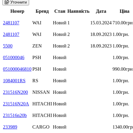
Уточнити
Номер
Бренд
Стан
Наявність
Дата
Ціна
2481107
WAI
Новий
1
15.03.2024
710.00грн
2481107
WAI
Новий
2
18.09.2023
1.00грн.
5500
ZEN
Новий
2
18.09.2023
1.00грн.
051000046
PSH
Новий
1.00грн.
051000046810
PSH
Новий
990.00грн
1084001RS
RS
Новий
1.00грн.
231516N200
NISSAN
Новий
1.00грн.
231516N20A
HITACHI
Новий
1.00грн.
231516n20b
HITACHI
Новий
1.00грн.
233989
CARGO
Новий
1340.00гр