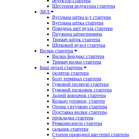
редуктор стартера
Шестерня редуктора стартера
ЗИЛ
Вугільна щітка к-т стартера
Вугільна щітка стартера
Повідець щет вузла стартера
Пружина щіткотримача
Тримач щіток стартера
Щітковий вузол стартера
Вилки стартера
Вилки Бендикс стартера
Тримач вилки стартера
Інші деталі стартера
ізолятор стартера
Болт термінал стартера
Гумовий ізолятор стартера
Гумовий пильовик стартера
Задній ковпачок стартера
Кольцо упорное, стартер
Опора з втулкою стартера
Підставка вилки стартера
прокладка стартера
Ремкомплекти стартера
сальник стартера
Стопор провідної шестерні стартера