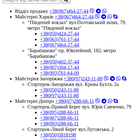
Відділ продажу
+38(067)464-27-44
Майстерні Харків
+38(067)464-27-44
"Південий вокзал" вул.Полтавський шлях, 79,
метро "Південий вокзал"
+38(050)424-27-44
+38(063)761-17-44
+38(067)464-27-44
"Барабашова" пр. Ювілейний, 182, метро
"Барабашова"
+38(050)402-37-44
+38(067)304-17-44
+38(093)761-64-09
Майстерня Запоріжжя
+380(97)243-11-88
Стартерок-Запоріжжя вул. Крива Бухта, 2а
+38(050)243-11-88
+380(97)243-11-88
Майстерні Днiпро
+380(67)288-66-11
Стартерок-Правий Берег вул. Юрія Савченко, 79
+38(095)288-66-11
+38(067)288-66-11
+38(093)288-66-11
Стартерок-Лівий Берег вул.Луговська, 2
+38(050)5818198