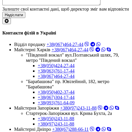
Залиште свої контактні дані, щоб директор зміг вам відповісти
Надіслати
Контакти філій в Україні
Відділ продажу
+38(067)464-27-44
Майстерні Харків
+38(067)464-27-44
"Південий вокзал" вул.Полтавський шлях, 79,
метро "Південий вокзал"
+38(050)424-27-44
+38(063)761-17-44
+38(067)464-27-44
"Барабашова" пр. Ювілейний, 182, метро
"Барабашова"
+38(050)402-37-44
+38(067)304-17-44
+38(093)761-64-09
Майстерня Запоріжжя
+380(97)243-11-88
Стартерок-Запоріжжя вул. Крива Бухта, 2а
+38(050)243-11-88
+380(97)243-11-88
Майстерні Днiпро
+380(67)288-66-11