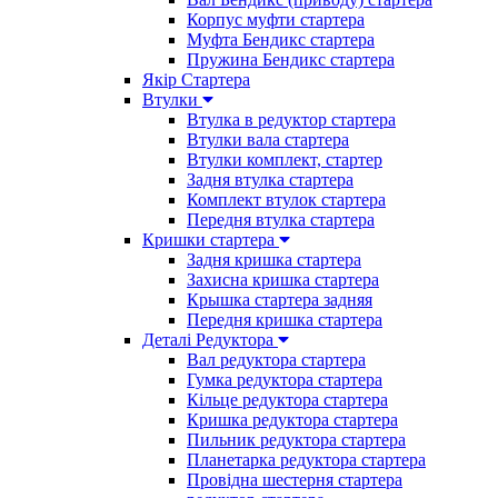
Корпус муфти стартера
Муфта Бендикс стартера
Пружина Бендикс стартера
Якір Стартера
Втулки
Втулка в редуктор стартера
Втулки вала стартера
Втулки комплект, стартер
Задня втулка стартера
Комплект втулок стартера
Передня втулка стартера
Кришки стартера
Задня кришка стартера
Захисна кришка стартера
Крышка стартера задняя
Передня кришка стартера
Деталі Редуктора
Вал редуктора стартера
Гумка редуктора стартера
Кільце редуктора стартера
Кришка редуктора стартера
Пильник редуктора стартера
Планетарка редуктора стартера
Провідна шестерня стартера