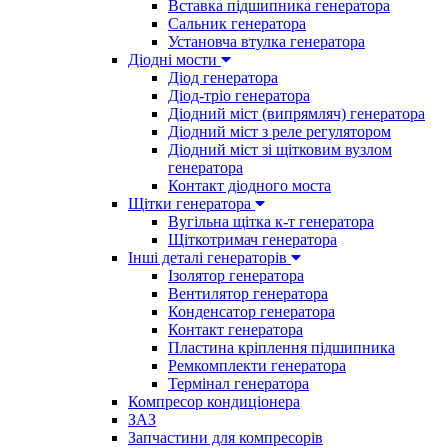
Вставка підшипника генератора
Сальник генератора
Установча втулка генератора
Діодні мости
Діод генератора
Діод-тріо генератора
Діодний міст (випрямляч) генератора
Діодний міст з реле регулятором
Діодний міст зі щітковим вузлом
генератора
Контакт діодного моста
Щітки генератора
Вугільна щітка к-т генератора
Щіткотримач генератора
Інші деталі генераторів
Ізолятор генератора
Вентилятор генератора
Конденсатор генератора
Контакт генератора
Пластина кріплення підшипника
Ремкомплекти генератора
Термінал генератора
Компресор кондиціонера
ЗАЗ
Запчастини для компресорів