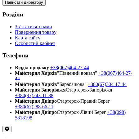
Написати директору
Розділи
Зв’язатися з нами
Повернення товару
Карта сайту
Особистий кабінет
Телефони
Відділ продажу
+38(067)464-27-44
Майстерня Харків
"Південий вокзал"
+38(067)464-27-
44
Майстерня Харків
"Барабашова"
+380(67)304-17-44
Майстерня Запоріжжя
Стартерок-Запоріжжя
+380(97)243-11-88
Майстерня Днiпро
Стартерок-Правий Берег
+380(67)288-66-11
Майстерня Днiпро
Стартерок-Лівий Берег
+38(098)
5818198