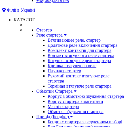
+38(098)5818198
Філії в Україні
КАТАЛОГ
Стартер
Реле стартера
Втягивающее реле, стартер
Додаткове реле включення стартера
Комплект контактів для стартера
Контакт втягуючого реле стартера
Котушка втягуюче реле стартера
Кришка втягуючого реле
Плунжер стартер
Рухомий контакт втягуюче реле
стартера
Термінал втягуюче реле стартера
Обмотки Стартера
Корпус з обмоткою збудження стартера
Корпус стартера з магнітами
Магніт стартера
Обмотка збудження стартера
Привід (Бендікс)
Бендикс стартера з редуктором в зборі
Вал Бендикс (приводу) стартера