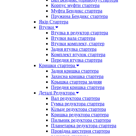
Корпус муфти стартера
Муфта Бендикс стартера
Пружина Бендикс стартера
Якір Стартера
Втулки
Втулка в редуктор стартера
Втулки вала стартера
Втулки комплект, стартер
Задня втулка стартера
Комплект втулок стартера
Передня втулка стартера
Кришки стартера
Задня кришка стартера
Захисна кришка стартера
Крышка стартера задняя
Передня кришка стартера
Деталі Редуктора
Вал редуктора стартера
Гумка редуктора стартера
Кільце редуктора стартера
Кришка редуктора стартера
Пильник редуктора стартера
Планетарка редуктора стартера
Провідна шестерня стартера