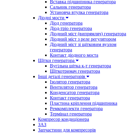
Вставка підшипника генератора
Сальник генератора
Установча втулка генератора
Діодні мости
Діод генератора
Діод-тріо генератора
Діодний міст (випрямляч) генератора
Діодний міст з реле регулятором
Діодний міст зі щітковим вузлом
генератора
Контакт діодного моста
Щітки генератора
Вугільна щітка к-т генератора
Щіткотримач генератора
Інші деталі генераторів
Ізолятор генератора
Вентилятор генератора
Конденсатор генератора
Контакт генератора
Пластина кріплення підшипника
Ремкомплекти генератора
Термінал генератора
Компресор кондиціонера
ЗАЗ
Запчастини для компресорів