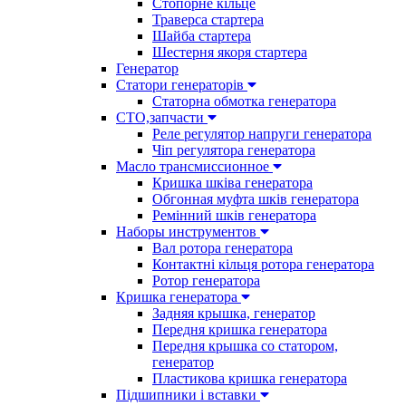
Стопорне кільце
Траверса стартера
Шайба стартера
Шестерня якоря стартера
Генератор
Cтатори генераторів
Статорна обмотка генератора
СТО,запчасти
Реле регулятор напруги генератора
Чіп регулятора генератора
Масло трансмиссионное
Кришка шківа генератора
Обгонная муфта шків генератора
Ремінний шків генератора
Наборы инструментов
Вал ротора генератора
Контактні кільця ротора генератора
Ротор генератора
Кришка генератора
Задняя крышка, генератор
Передня кришка генератора
Передня крышка со статором,
генератор
Пластикова кришка генератора
Підшипники і вставки