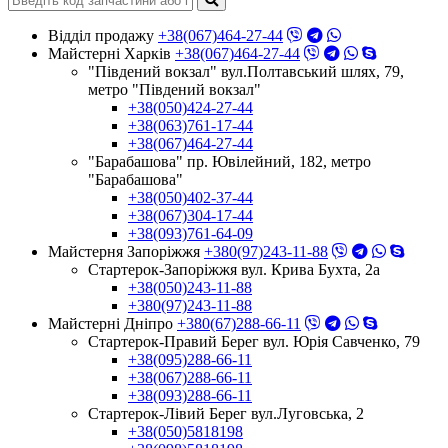
Відділ продажу
+38(067)464-27-44
Майстерні Харків
+38(067)464-27-44
"Південий вокзал" вул.Полтавський шлях, 79,
метро "Південий вокзал"
+38(050)424-27-44
+38(063)761-17-44
+38(067)464-27-44
"Барабашова" пр. Ювілейний, 182, метро
"Барабашова"
+38(050)402-37-44
+38(067)304-17-44
+38(093)761-64-09
Майстерня Запоріжжя
+380(97)243-11-88
Стартерок-Запоріжжя вул. Крива Бухта, 2а
+38(050)243-11-88
+380(97)243-11-88
Майстерні Днiпро
+380(67)288-66-11
Стартерок-Правий Берег вул. Юрія Савченко, 79
+38(095)288-66-11
+38(067)288-66-11
+38(093)288-66-11
Стартерок-Лівий Берег вул.Луговська, 2
+38(050)5818198