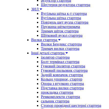
редуктор стартера
Шестерня редуктора стартера
ЗИЛ
Вугільна щітка к-т стартера
Вугільна щітка стартера
Повідець щет вузла стартера
Пружина щіткотримача
Тримач щіток стартера
Щітковий вузол стартера
Вилки стартера
Вилки Бендикс стартера
Тримач вилки стартера
Інші деталі стартера
ізолятор стартера
Болт термінал стартера
Гумовий ізолятор стартера
Гумовий пильовик стартера
Задній ковпачок стартера
Кольцо упорное, стартер
Опора з втулкою стартера
Підставка вилки стартера
прокладка стартера
Ремкомплекти стартера
сальник стартера
Стопор провідної шестерні стартера