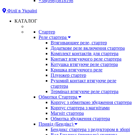
+38(098)5818198
Філії в Україні
КАТАЛОГ
Стартер
Реле стартера
Втягивающее реле, стартер
Додаткове реле включення стартера
Комплект контактів для стартера
Контакт втягуючого реле стартера
Котушка втягуюче реле стартера
Кришка втягуючого реле
Плунжер стартер
Рухомий контакт втягуюче реле
стартера
Термінал втягуюче реле стартера
Обмотки Стартера
Корпус з обмоткою збудження стартера
Корпус стартера з магнітами
Магніт стартера
Обмотка збудження стартера
Привід (Бендікс)
Бендикс стартера з редуктором в зборі
Вал Бендикс (приводу) стартера