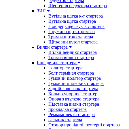
редуктор стартера
Шестерня редуктора стартера
ЗИЛ
Вугільна щітка к-т стартера
Вугільна щітка стартера
Повідець щет вузла стартера
Пружина щіткотримача
Тримач щіток стартера
Щітковий вузол стартера
Вилки стартера
Вилки Бендикс стартера
Тримач вилки стартера
Інші деталі стартера
ізолятор стартера
Болт термінал стартера
Гумовий ізолятор стартера
Гумовий пильовик стартера
Задній ковпачок стартера
Кольцо упорное, стартер
Опора з втулкою стартера
Підставка вилки стартера
прокладка стартера
Ремкомплекти стартера
сальник стартера
Стопор провідної шестерні стартера