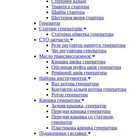
Стопорне кільце
Траверса стартера
Шайба стартера
Шестерня якоря стартера
Генератор
Cтатори генераторів
Статорна обмотка генератора
СТО,запчасти
Реле регулятор напруги генератора
Чіп регулятора генератора
Масло трансмиссионное
Кришка шківа генератора
Обгонная муфта шків генератора
Ремінний шків генератора
Наборы инструментов
Вал ротора генератора
Контактні кільця ротора генератора
Ротор генератора
Кришка генератора
Задняя крышка, генератор
Передня кришка генератора
Передня крышка со статором,
генератор
Пластикова кришка генератора
Підшипники і вставки