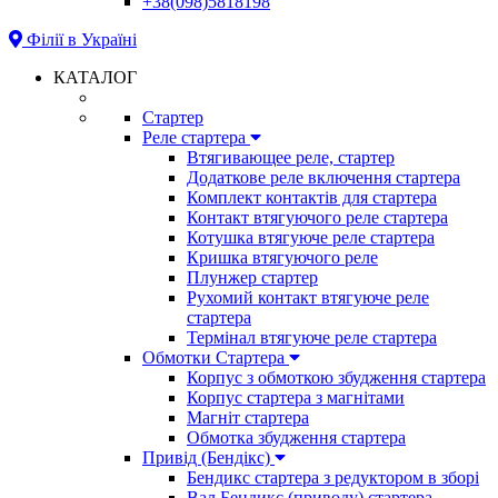
+38(098)5818198
Філії в Україні
КАТАЛОГ
Стартер
Реле стартера
Втягивающее реле, стартер
Додаткове реле включення стартера
Комплект контактів для стартера
Контакт втягуючого реле стартера
Котушка втягуюче реле стартера
Кришка втягуючого реле
Плунжер стартер
Рухомий контакт втягуюче реле
стартера
Термінал втягуюче реле стартера
Обмотки Стартера
Корпус з обмоткою збудження стартера
Корпус стартера з магнітами
Магніт стартера
Обмотка збудження стартера
Привід (Бендікс)
Бендикс стартера з редуктором в зборі
Вал Бендикс (приводу) стартера