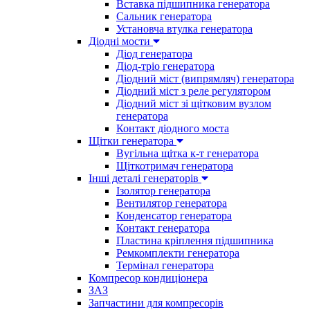
Вставка підшипника генератора
Сальник генератора
Установча втулка генератора
Діодні мости
Діод генератора
Діод-тріо генератора
Діодний міст (випрямляч) генератора
Діодний міст з реле регулятором
Діодний міст зі щітковим вузлом
генератора
Контакт діодного моста
Щітки генератора
Вугільна щітка к-т генератора
Щіткотримач генератора
Інші деталі генераторів
Ізолятор генератора
Вентилятор генератора
Конденсатор генератора
Контакт генератора
Пластина кріплення підшипника
Ремкомплекти генератора
Термінал генератора
Компресор кондиціонера
ЗАЗ
Запчастини для компресорів