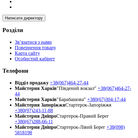
Написати директору
Розділи
Зв’язатися з нами
Повернення товару
Карта сайту
Особистий кабінет
Телефони
Відділ продажу
+38(067)464-27-44
Майстерня Харків
"Південий вокзал"
+38(067)464-27-
44
Майстерня Харків
"Барабашова"
+380(67)304-17-44
Майстерня Запоріжжя
Стартерок-Запоріжжя
+380(97)243-11-88
Майстерня Днiпро
Стартерок-Правий Берег
+380(67)288-66-11
Майстерня Днiпро
Стартерок-Лівий Берег
+38(098)
5818198