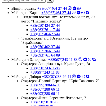
Відділ продажу
+38(067)464-27-44
Майстерні Харків
+38(067)464-27-44
"Південий вокзал" вул.Полтавський шлях, 79,
метро "Південий вокзал"
+38(050)424-27-44
+38(063)761-17-44
+38(067)464-27-44
"Барабашова" пр. Ювілейний, 182, метро
"Барабашова"
+38(050)402-37-44
+38(067)304-17-44
+38(093)761-64-09
Майстерня Запоріжжя
+380(97)243-11-88
Стартерок-Запоріжжя вул. Крива Бухта, 2а
+38(050)243-11-88
+380(97)243-11-88
Майстерні Днiпро
+380(67)288-66-11
Стартерок-Правий Берег вул. Юрія Савченко, 79
+38(095)288-66-11
+38(067)288-66-11
+38(093)288-66-11
Стартерок-Лівий Берег вул.Луговська, 2
+38(050)5818198