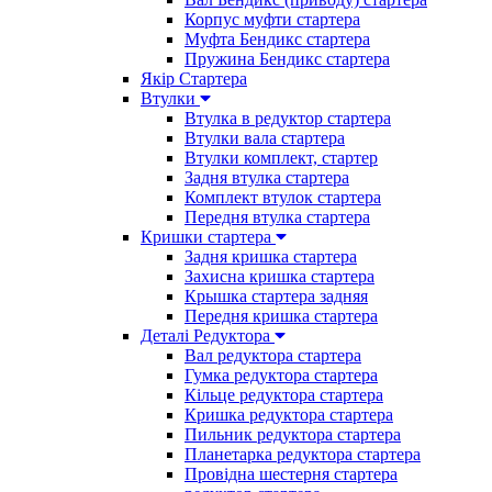
Корпус муфти стартера
Муфта Бендикс стартера
Пружина Бендикс стартера
Якір Стартера
Втулки
Втулка в редуктор стартера
Втулки вала стартера
Втулки комплект, стартер
Задня втулка стартера
Комплект втулок стартера
Передня втулка стартера
Кришки стартера
Задня кришка стартера
Захисна кришка стартера
Крышка стартера задняя
Передня кришка стартера
Деталі Редуктора
Вал редуктора стартера
Гумка редуктора стартера
Кільце редуктора стартера
Кришка редуктора стартера
Пильник редуктора стартера
Планетарка редуктора стартера
Провідна шестерня стартера