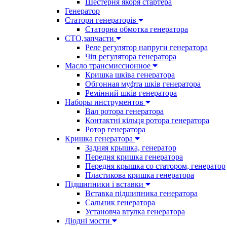
Шестерня якоря стартера
Генератор
Cтатори генераторів
Статорна обмотка генератора
СТО,запчасти
Реле регулятор напруги генератора
Чіп регулятора генератора
Масло трансмиссионное
Кришка шківа генератора
Обгонная муфта шків генератора
Ремінний шків генератора
Наборы инструментов
Вал ротора генератора
Контактні кільця ротора генератора
Ротор генератора
Кришка генератора
Задняя крышка, генератор
Передня кришка генератора
Передня крышка со статором, генератор
Пластикова кришка генератора
Підшипники і вставки
Вставка підшипника генератора
Сальник генератора
Установча втулка генератора
Діодні мости