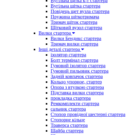
Вугільна щітка к-т стартера
Вугільна щітка стартера
Повідець щет вузла стартера
Пружина щіткотримача
Тримач щіток стартера
Щітковий вузол стартера
Вилки стартера
Вилки Бендикс стартера
Тримач вилки стартера
Інші деталі стартера
ізолятор стартера
Болт термінал стартера
Гумовий ізолятор стартера
Гумовий пильовик стартера
Задній ковпачок стартера
Кольцо упорное, стартер
Опора з втулкою стартера
Підставка вилки стартера
прокладка стартера
Ремкомплекти стартера
сальник стартера
Стопор провідної шестерні стартера
Стопорне кільце
Траверса стартера
Шайба стартера