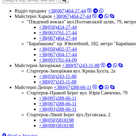
Відділ продажу
+38(067)464-27-44
Майстерні Харків
+38(067)464-27-44
"Південий вокзал" вул.Полтавський шлях, 79, метр
+38(050)424-27-44
+38(063)761-17-44
+38(067)464-27-44
"Барабашова" пр. Ювілейний, 182, метро "Барабашо
+38(050)402-37-44
+38(067)304-17-44
+38(093)761-64-09
Майстерня Запоріжжя
+380(97)243-11-88
Стартерок-Запоріжжя вул. Крива Бухта, 2а
+38(050)243-11-88
+380(97)243-11-88
Майстерні Днiпро
+380(67)288-66-11
Стартерок-Правий Берег вул. Юрія Савченко, 79
+38(095)288-66-11
+38(067)288-66-11
+38(093)288-66-11
Стартерок-Лівий Берег вул.Луговська, 2
+38(050)5818198
+38(098)5818198
Філії в Україні