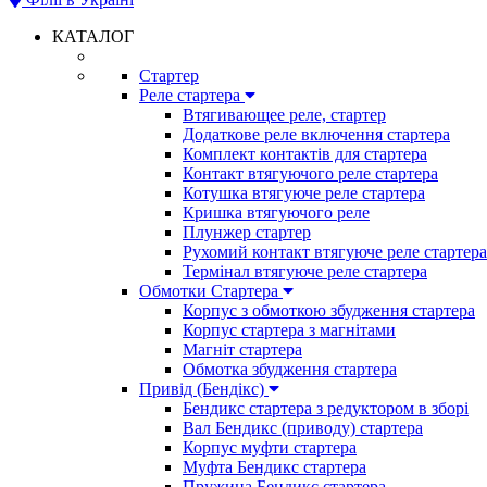
КАТАЛОГ
Стартер
Реле стартера
Втягивающее реле, стартер
Додаткове реле включення стартера
Комплект контактів для стартера
Контакт втягуючого реле стартера
Котушка втягуюче реле стартера
Кришка втягуючого реле
Плунжер стартер
Рухомий контакт втягуюче реле стартера
Термінал втягуюче реле стартера
Обмотки Стартера
Корпус з обмоткою збудження стартера
Корпус стартера з магнітами
Магніт стартера
Обмотка збудження стартера
Привід (Бендікс)
Бендикс стартера з редуктором в зборі
Вал Бендикс (приводу) стартера
Корпус муфти стартера
Муфта Бендикс стартера
Пружина Бендикс стартера