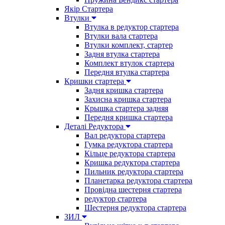
Якір Стартера
Втулки
Втулка в редуктор стартера
Втулки вала стартера
Втулки комплект, стартер
Задня втулка стартера
Комплект втулок стартера
Передня втулка стартера
Кришки стартера
Задня кришка стартера
Захисна кришка стартера
Крышка стартера задняя
Передня кришка стартера
Деталі Редуктора
Вал редуктора стартера
Гумка редуктора стартера
Кільце редуктора стартера
Кришка редуктора стартера
Пильник редуктора стартера
Планетарка редуктора стартера
Провідна шестерня стартера
редуктор стартера
Шестерня редуктора стартера
ЗИЛ