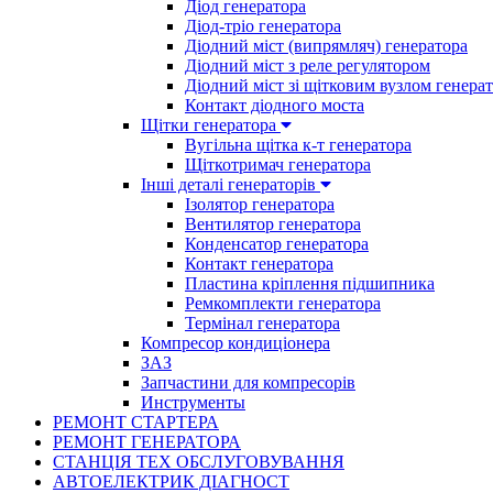
Діод генератора
Діод-тріо генератора
Діодний міст (випрямляч) генератора
Діодний міст з реле регулятором
Діодний міст зі щітковим вузлом генера
Контакт діодного моста
Щітки генератора
Вугільна щітка к-т генератора
Щіткотримач генератора
Інші деталі генераторів
Ізолятор генератора
Вентилятор генератора
Конденсатор генератора
Контакт генератора
Пластина кріплення підшипника
Ремкомплекти генератора
Термінал генератора
Компресор кондиціонера
ЗАЗ
Запчастини для компресорів
Инструменты
РЕМОНТ СТАРТЕРА
РЕМОНТ ГЕНЕРАТОРА
СТАНЦІЯ ТЕХ ОБСЛУГОВУВАННЯ
АВТОЕЛЕКТРИК ДІАГНОСТ