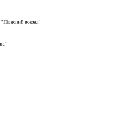
о "Південий вокзал"
ва"