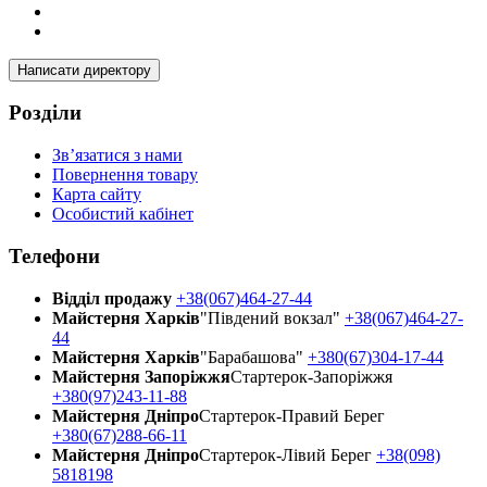
Написати директору
Розділи
Зв’язатися з нами
Повернення товару
Карта сайту
Особистий кабінет
Телефони
Відділ продажу
+38(067)464-27-44
Майстерня Харків
"Південий вокзал"
+38(067)464-27-
44
Майстерня Харків
"Барабашова"
+380(67)304-17-44
Майстерня Запоріжжя
Стартерок-Запоріжжя
+380(97)243-11-88
Майстерня Днiпро
Стартерок-Правий Берег
+380(67)288-66-11
Майстерня Днiпро
Стартерок-Лівий Берег
+38(098)
5818198