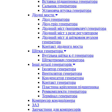
Вставка підшипника генератора
Сальник генератора
Установча втулка генератора
Діодні мости
Діод генератора
Діод-тріо генератора
Діодний міст (випрямляч) генератора
Діодний міст з реле регулятором
Діодний міст зі щітковим вузлом
генератора
Контакт діодного моста
Щітки генератора
Вугільна щітка к-т генератора
Щіткотримач генератора
Інші деталі генераторів
Ізолятор генератора
Вентилятор генератора
Конденсатор генератора
Контакт генератора
Пластина кріплення підшипника
Ремкомплекти генератора
Термінал генератора
Компресор кондиціонера
ЗАЗ
Запчастини для компресорів