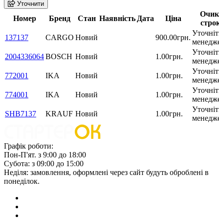
Уточнити
Очик
Номер
Бренд
Стан
Наявність
Дата
Ціна
стро
Уточніт
137137
CARGO
Новий
900.00грн.
менедж
Уточніт
2004336064
BOSCH
Новий
1.00грн.
менедж
Уточніт
772001
IKA
Новий
1.00грн.
менедж
Уточніт
774001
IKA
Новий
1.00грн.
менедж
Уточніт
SHB7137
KRAUF
Новий
1.00грн.
менедж
Графік роботи:
Пон-П'ят. з 9:00 до 18:00
Субота: з 09:00 до 15:00
Неділя: замовлення, оформлені через сайт будуть оброблені в
понеділок.