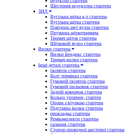
редуктор стартера
Шестерня редуктора стартера
ЗИЛ
Вугільна щітка к-т стартера
Вугільна щітка стартера
Повідець щет вузла стартера
Пружина щіткотримача
Тримач щіток стартера
Щітковий вузол стартера
Вилки стартера
Вилки Бендикс стартера
Тримач вилки стартера
Інші деталі стартера
ізолятор стартера
Болт термінал стартера
Гумовий ізолятор стартера
Гумовий пильовик стартера
Задній ковпачок стартера
Кольцо упорное, стартер
Опора з втулкою стартера
Підставка вилки стартера
прокладка стартера
Ремкомплекти стартера
сальник стартера
Стопор провідної шестерні стартера