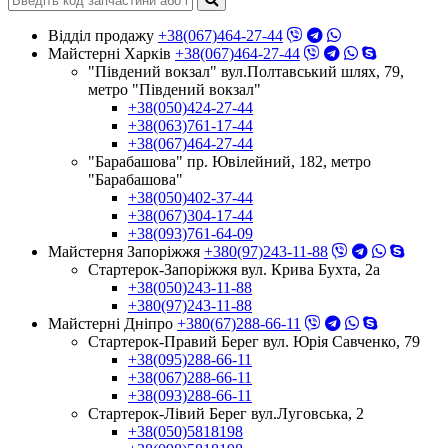
Відділ продажу
+38(067)464-27-44
Майстерні Харків
+38(067)464-27-44
"Південий вокзал" вул.Полтавський шлях, 79,
метро "Південий вокзал"
+38(050)424-27-44
+38(063)761-17-44
+38(067)464-27-44
"Барабашова" пр. Ювілейний, 182, метро
"Барабашова"
+38(050)402-37-44
+38(067)304-17-44
+38(093)761-64-09
Майстерня Запоріжжя
+380(97)243-11-88
Стартерок-Запоріжжя вул. Крива Бухта, 2а
+38(050)243-11-88
+380(97)243-11-88
Майстерні Днiпро
+380(67)288-66-11
Стартерок-Правий Берег вул. Юрія Савченко, 79
+38(095)288-66-11
+38(067)288-66-11
+38(093)288-66-11
Стартерок-Лівий Берег вул.Луговська, 2
+38(050)5818198