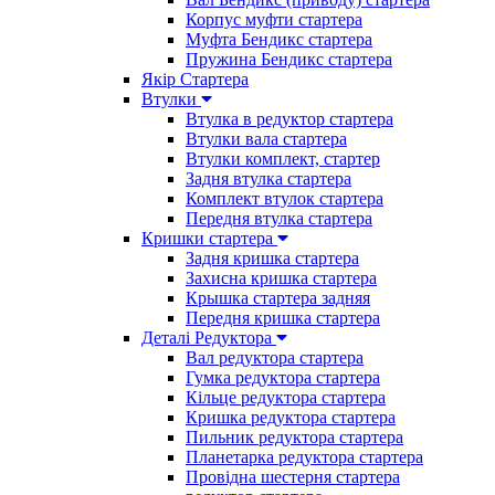
Корпус муфти стартера
Муфта Бендикс стартера
Пружина Бендикс стартера
Якір Стартера
Втулки
Втулка в редуктор стартера
Втулки вала стартера
Втулки комплект, стартер
Задня втулка стартера
Комплект втулок стартера
Передня втулка стартера
Кришки стартера
Задня кришка стартера
Захисна кришка стартера
Крышка стартера задняя
Передня кришка стартера
Деталі Редуктора
Вал редуктора стартера
Гумка редуктора стартера
Кільце редуктора стартера
Кришка редуктора стартера
Пильник редуктора стартера
Планетарка редуктора стартера
Провідна шестерня стартера