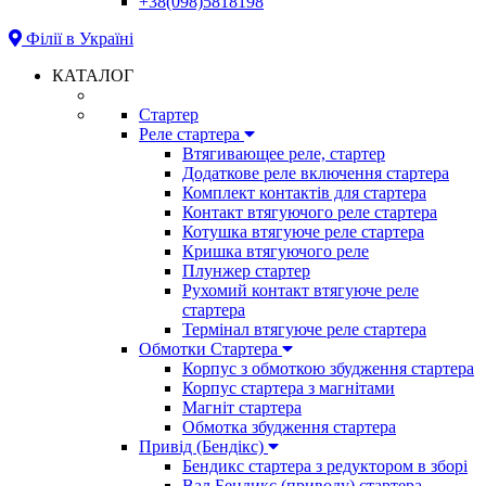
+38(098)5818198
Філії в Україні
КАТАЛОГ
Стартер
Реле стартера
Втягивающее реле, стартер
Додаткове реле включення стартера
Комплект контактів для стартера
Контакт втягуючого реле стартера
Котушка втягуюче реле стартера
Кришка втягуючого реле
Плунжер стартер
Рухомий контакт втягуюче реле
стартера
Термінал втягуюче реле стартера
Обмотки Стартера
Корпус з обмоткою збудження стартера
Корпус стартера з магнітами
Магніт стартера
Обмотка збудження стартера
Привід (Бендікс)
Бендикс стартера з редуктором в зборі
Вал Бендикс (приводу) стартера