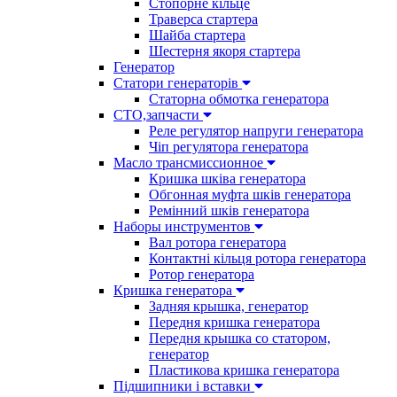
Стопорне кільце
Траверса стартера
Шайба стартера
Шестерня якоря стартера
Генератор
Cтатори генераторів
Статорна обмотка генератора
СТО,запчасти
Реле регулятор напруги генератора
Чіп регулятора генератора
Масло трансмиссионное
Кришка шківа генератора
Обгонная муфта шків генератора
Ремінний шків генератора
Наборы инструментов
Вал ротора генератора
Контактні кільця ротора генератора
Ротор генератора
Кришка генератора
Задняя крышка, генератор
Передня кришка генератора
Передня крышка со статором,
генератор
Пластикова кришка генератора
Підшипники і вставки