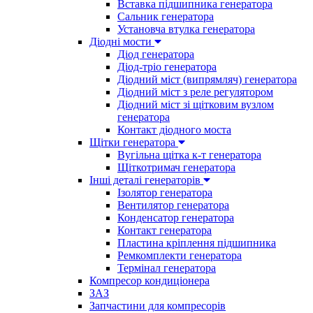
Вставка підшипника генератора
Сальник генератора
Установча втулка генератора
Діодні мости
Діод генератора
Діод-тріо генератора
Діодний міст (випрямляч) генератора
Діодний міст з реле регулятором
Діодний міст зі щітковим вузлом
генератора
Контакт діодного моста
Щітки генератора
Вугільна щітка к-т генератора
Щіткотримач генератора
Інші деталі генераторів
Ізолятор генератора
Вентилятор генератора
Конденсатор генератора
Контакт генератора
Пластина кріплення підшипника
Ремкомплекти генератора
Термінал генератора
Компресор кондиціонера
ЗАЗ
Запчастини для компресорів