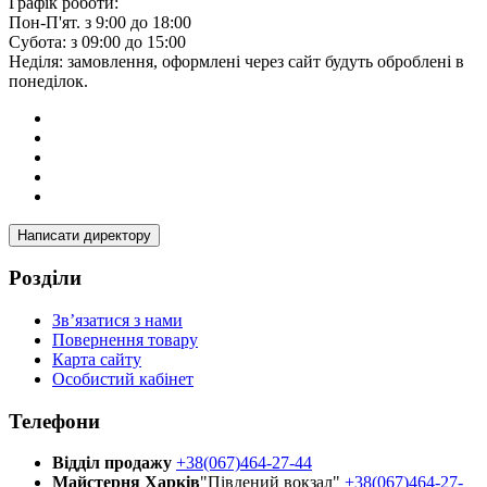
Графік роботи:
Пон-П'ят. з 9:00 до 18:00
Субота: з 09:00 до 15:00
Неділя: замовлення, оформлені через сайт будуть оброблені в
понеділок.
Написати директору
Розділи
Зв’язатися з нами
Повернення товару
Карта сайту
Особистий кабінет
Телефони
Відділ продажу
+38(067)464-27-44
Майстерня Харків
"Південий вокзал"
+38(067)464-27-