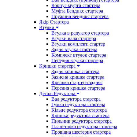
Корпус муфти стартера
Муфта Бендикс стартера
Пружина Бендикс стартера
Якір Стартера
Втулки
Втулка в редуктор стартера
Втулки вала стартера
Втулки комплект, стартер
Задня втулка стартера
Комплект втулок стартера
Передня втулка стартера
Кришки стартера
Задня кришка стартера
Захисна кришка стартера
Крышка стартера задняя
Передня кришка стартера
Деталі Редуктора
Вал редуктора стартера
Гумка редуктора стартера
Кільце редуктора стартера
Кришка редуктора стартера
Пильник редуктора стартера
Планетарка редуктора стартера
Провідна шестерня стартера