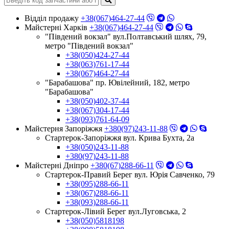
Відділ продажу
+38(067)464-27-44
Майстерні Харків
+38(067)464-27-44
"Південий вокзал" вул.Полтавський шлях, 79,
метро "Південий вокзал"
+38(050)424-27-44
+38(063)761-17-44
+38(067)464-27-44
"Барабашова" пр. Ювілейний, 182, метро
"Барабашова"
+38(050)402-37-44
+38(067)304-17-44
+38(093)761-64-09
Майстерня Запоріжжя
+380(97)243-11-88
Стартерок-Запоріжжя вул. Крива Бухта, 2а
+38(050)243-11-88
+380(97)243-11-88
Майстерні Днiпро
+380(67)288-66-11
Стартерок-Правий Берег вул. Юрія Савченко, 79
+38(095)288-66-11
+38(067)288-66-11
+38(093)288-66-11
Стартерок-Лівий Берег вул.Луговська, 2
+38(050)5818198