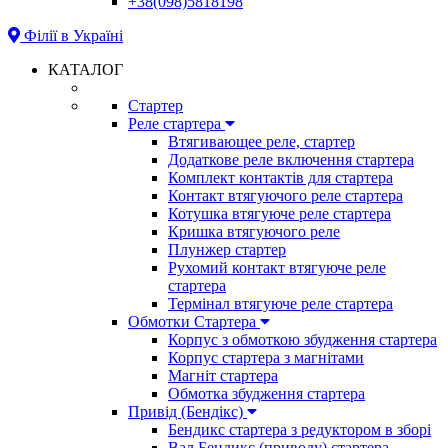
+38(098)5818198
Філії в Україні
КАТАЛОГ
Стартер
Реле стартера
Втягивающее реле, стартер
Додаткове реле включення стартера
Комплект контактів для стартера
Контакт втягуючого реле стартера
Котушка втягуюче реле стартера
Кришка втягуючого реле
Плунжер стартер
Рухомий контакт втягуюче реле
стартера
Термінал втягуюче реле стартера
Обмотки Стартера
Корпус з обмоткою збудження стартера
Корпус стартера з магнітами
Магніт стартера
Обмотка збудження стартера
Привід (Бендікс)
Бендикс стартера з редуктором в зборі
Вал Бендикс (приводу) стартера