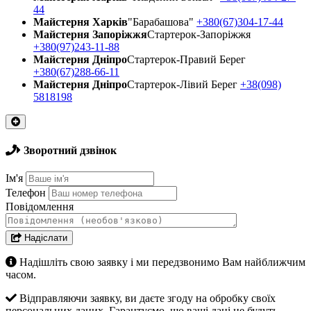
44
Майстерня Харків
"Барабашова"
+380(67)304-17-44
Майстерня Запоріжжя
Стартерок-Запоріжжя
+380(97)243-11-88
Майстерня Днiпро
Стартерок-Правий Берег
+380(67)288-66-11
Майстерня Днiпро
Стартерок-Лівий Берег
+38(098)
5818198
Зворотний дзвінок
Ім'я
Телефон
Повідомлення
Надіслати
Надішліть свою заявку і ми передзвонимо Вам найближчим
часом.
Відправляючи заявку, ви даєте згоду на обробку своїх
персональних даних. Гарантуємо, що ваші дані не будуть