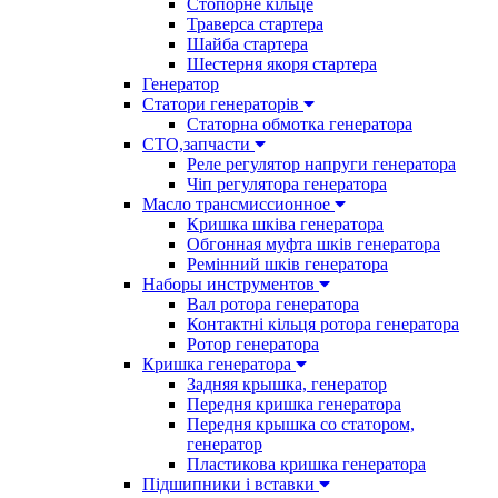
Стопорне кільце
Траверса стартера
Шайба стартера
Шестерня якоря стартера
Генератор
Cтатори генераторів
Статорна обмотка генератора
СТО,запчасти
Реле регулятор напруги генератора
Чіп регулятора генератора
Масло трансмиссионное
Кришка шківа генератора
Обгонная муфта шків генератора
Ремінний шків генератора
Наборы инструментов
Вал ротора генератора
Контактні кільця ротора генератора
Ротор генератора
Кришка генератора
Задняя крышка, генератор
Передня кришка генератора
Передня крышка со статором,
генератор
Пластикова кришка генератора
Підшипники і вставки