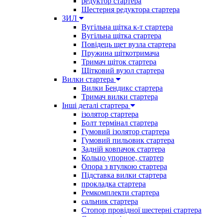
редуктор стартера
Шестерня редуктора стартера
ЗИЛ
Вугільна щітка к-т стартера
Вугільна щітка стартера
Повідець щет вузла стартера
Пружина щіткотримача
Тримач щіток стартера
Щітковий вузол стартера
Вилки стартера
Вилки Бендикс стартера
Тримач вилки стартера
Інші деталі стартера
ізолятор стартера
Болт термінал стартера
Гумовий ізолятор стартера
Гумовий пильовик стартера
Задній ковпачок стартера
Кольцо упорное, стартер
Опора з втулкою стартера
Підставка вилки стартера
прокладка стартера
Ремкомплекти стартера
сальник стартера
Стопор провідної шестерні стартера