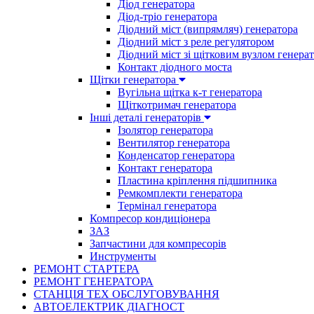
Діод генератора
Діод-тріо генератора
Діодний міст (випрямляч) генератора
Діодний міст з реле регулятором
Діодний міст зі щітковим вузлом генера
Контакт діодного моста
Щітки генератора
Вугільна щітка к-т генератора
Щіткотримач генератора
Інші деталі генераторів
Ізолятор генератора
Вентилятор генератора
Конденсатор генератора
Контакт генератора
Пластина кріплення підшипника
Ремкомплекти генератора
Термінал генератора
Компресор кондиціонера
ЗАЗ
Запчастини для компресорів
Инструменты
РЕМОНТ СТАРТЕРА
РЕМОНТ ГЕНЕРАТОРА
СТАНЦІЯ ТЕХ ОБСЛУГОВУВАННЯ
АВТОЕЛЕКТРИК ДІАГНОСТ