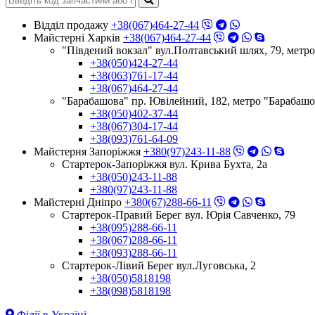
Відділ продажу
+38(067)464-27-44
Майстерні Харків
+38(067)464-27-44
"Південий вокзал" вул.Полтавський шлях, 79, метр
+38(050)424-27-44
+38(063)761-17-44
+38(067)464-27-44
"Барабашова" пр. Ювілейний, 182, метро "Барабашо
+38(050)402-37-44
+38(067)304-17-44
+38(093)761-64-09
Майстерня Запоріжжя
+380(97)243-11-88
Стартерок-Запоріжжя вул. Крива Бухта, 2а
+38(050)243-11-88
+380(97)243-11-88
Майстерні Днiпро
+380(67)288-66-11
Стартерок-Правий Берег вул. Юрія Савченко, 79
+38(095)288-66-11
+38(067)288-66-11
+38(093)288-66-11
Стартерок-Лівий Берег вул.Луговська, 2
+38(050)5818198
+38(098)5818198
Філії в Україні