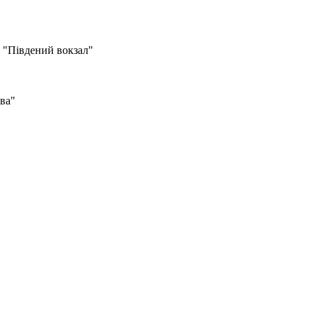
о "Південий вокзал"
ва"