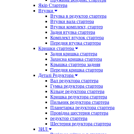
Якір Стартера
Втулки
Втулка в редуктор стартера
Втулки вала стартера
Втулки комплект, стартер
Задня втулка стартера
Комплект втулок стартера
Передня втулка стартера
Кришки стартера
Задня кришка стартера
Захисна кришка стартера
Крышка стартера задняя
Передня кришка стартера
Деталі Редуктора
Вал редуктора стартера
Гумка редуктора стартера
Кільце редуктора стартера
Кришка редуктора стартера
Пильник редуктора стартера
Планетарка редуктора стартера
Провідна шестерня стартера
редуктор стартера
Шестерня редуктора стартера
ЗИЛ