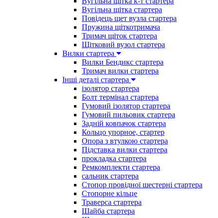
Вугільна щітка к-т стартера
Вугільна щітка стартера
Повідець щет вузла стартера
Пружина щіткотримача
Тримач щіток стартера
Щітковий вузол стартера
Вилки стартера
Вилки Бендикс стартера
Тримач вилки стартера
Інші деталі стартера
ізолятор стартера
Болт термінал стартера
Гумовий ізолятор стартера
Гумовий пильовик стартера
Задній ковпачок стартера
Кольцо упорное, стартер
Опора з втулкою стартера
Підставка вилки стартера
прокладка стартера
Ремкомплекти стартера
сальник стартера
Стопор провідної шестерні стартера
Стопорне кільце
Траверса стартера
Шайба стартера