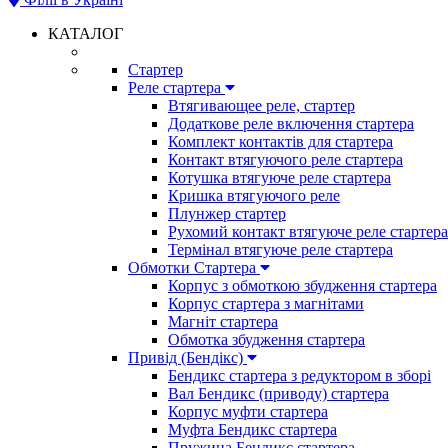
КАТАЛОГ
Стартер
Реле стартера
Втягивающее реле, стартер
Додаткове реле включення стартера
Комплект контактів для стартера
Контакт втягуючого реле стартера
Котушка втягуюче реле стартера
Кришка втягуючого реле
Плунжер стартер
Рухомий контакт втягуюче реле стартера
Термінал втягуюче реле стартера
Обмотки Стартера
Корпус з обмоткою збудження стартера
Корпус стартера з магнітами
Магніт стартера
Обмотка збудження стартера
Привід (Бендікс)
Бендикс стартера з редуктором в зборі
Вал Бендикс (приводу) стартера
Корпус муфти стартера
Муфта Бендикс стартера
Пружина Бендикс стартера