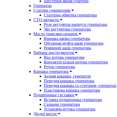
Шестерня якоря стартера
Генератор
Cтатори генераторів
Статорна обмотка генератора
СТО,запчасти
Реле регулятор напруги генератора
Чіп регулятора генератора
Масло трансмиссионное
Кришка шківа генератора
Обгонная муфта шків генератора
Ремінний шків генератора
Наборы инструментов
Вал ротора генератора
Контактні кільця ротора генератора
Ротор генератора
Кришка генератора
Задняя крышка, генератор
Передня кришка генератора
Передня крышка со статором, генератор
Пластикова кришка генератора
Підшипники і вставки
Вставка підшипника генератора
Сальник генератора
Установча втулка генератора
Діодні мости