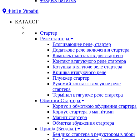
+38(098)5818198
Філії в Україні
КАТАЛОГ
Стартер
Реле стартера
Втягивающее реле, стартер
Додаткове реле включення стартера
Комплект контактів для стартера
Контакт втягуючого реле стартера
Котушка втягуюче реле стартера
Кришка втягуючого реле
Плунжер стартер
Рухомий контакт втягуюче реле
стартера
Термінал втягуюче реле стартера
Обмотки Стартера
Корпус з обмоткою збудження стартера
Корпус стартера з магнітами
Магніт стартера
Обмотка збудження стартера
Привід (Бендікс)
Бендикс стартера з редуктором в зборі
Вал Бендикс (приводу) стартера