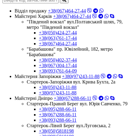
Відділ продажу
+38(067)464-27-44
Майстерні Харків
+38(067)464-27-44
"Південий вокзал" вул.Полтавський шлях, 79,
метро "Південий вокзал"
+38(050)424-27-44
+38(063)761-17-44
+38(067)464-27-44
"Барабашова" пр. Ювілейний, 182, метро
"Барабашова"
+38(050)402-37-44
+38(067)304-17-44
+38(093)761-64-09
Майстерня Запоріжжя
+380(97)243-11-88
Стартерок-Запоріжжя вул. Крива Бухта, 2а
+38(050)243-11-88
+380(97)243-11-88
Майстерні Днiпро
+380(67)288-66-11
Стартерок-Правий Берег вул. Юрія Савченко, 79
+38(095)288-66-11
+38(067)288-66-11
+38(093)288-66-11
Стартерок-Лівий Берег вул.Луговська, 2
+38(050)5818198