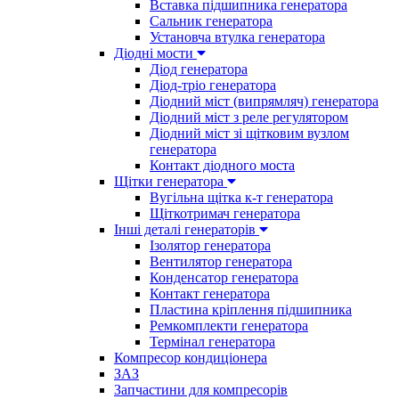
Вставка підшипника генератора
Сальник генератора
Установча втулка генератора
Діодні мости
Діод генератора
Діод-тріо генератора
Діодний міст (випрямляч) генератора
Діодний міст з реле регулятором
Діодний міст зі щітковим вузлом
генератора
Контакт діодного моста
Щітки генератора
Вугільна щітка к-т генератора
Щіткотримач генератора
Інші деталі генераторів
Ізолятор генератора
Вентилятор генератора
Конденсатор генератора
Контакт генератора
Пластина кріплення підшипника
Ремкомплекти генератора
Термінал генератора
Компресор кондиціонера
ЗАЗ
Запчастини для компресорів