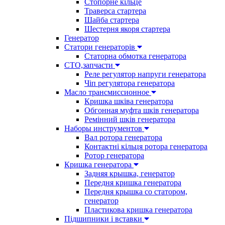
Стопорне кільце
Траверса стартера
Шайба стартера
Шестерня якоря стартера
Генератор
Cтатори генераторів
Статорна обмотка генератора
СТО,запчасти
Реле регулятор напруги генератора
Чіп регулятора генератора
Масло трансмиссионное
Кришка шківа генератора
Обгонная муфта шків генератора
Ремінний шків генератора
Наборы инструментов
Вал ротора генератора
Контактні кільця ротора генератора
Ротор генератора
Кришка генератора
Задняя крышка, генератор
Передня кришка генератора
Передня крышка со статором,
генератор
Пластикова кришка генератора
Підшипники і вставки