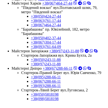
Майстерні Харків
+38(067)464-27-44
"Південий вокзал" вул.Полтавський шлях, 79,
метро "Південий вокзал"
+38(050)424-27-44
+38(063)761-17-44
+38(067)464-27-44
"Барабашова" пр. Ювілейний, 182, метро
"Барабашова"
+38(050)402-37-44
+38(067)304-17-44
+38(093)761-64-09
Майстерня Запоріжжя
+380(97)243-11-88
Стартерок-Запоріжжя вул. Крива Бухта, 2а
+38(050)243-11-88
+380(97)243-11-88
Майстерні Днiпро
+380(67)288-66-11
Стартерок-Правий Берег вул. Юрія Савченко, 79
+38(095)288-66-11
+38(067)288-66-11
+38(093)288-66-11
Стартерок-Лівий Берег вул.Луговська, 2
+38(050)5818198
+38(098)5818198