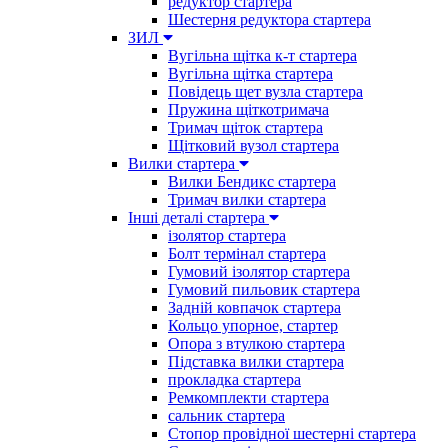
редуктор стартера
Шестерня редуктора стартера
ЗИЛ
Вугільна щітка к-т стартера
Вугільна щітка стартера
Повідець щет вузла стартера
Пружина щіткотримача
Тримач щіток стартера
Щітковий вузол стартера
Вилки стартера
Вилки Бендикс стартера
Тримач вилки стартера
Інші деталі стартера
ізолятор стартера
Болт термінал стартера
Гумовий ізолятор стартера
Гумовий пильовик стартера
Задній ковпачок стартера
Кольцо упорное, стартер
Опора з втулкою стартера
Підставка вилки стартера
прокладка стартера
Ремкомплекти стартера
сальник стартера
Стопор провідної шестерні стартера