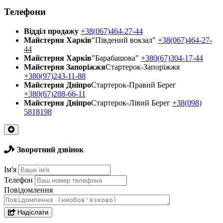
Телефони
Відділ продажу
+38(067)464-27-44
Майстерня Харків
"Південий вокзал"
+38(067)464-27-
44
Майстерня Харків
"Барабашова"
+380(67)304-17-44
Майстерня Запоріжжя
Стартерок-Запоріжжя
+380(97)243-11-88
Майстерня Днiпро
Стартерок-Правий Берег
+380(67)288-66-11
Майстерня Днiпро
Стартерок-Лівий Берег
+38(098)
5818198
Зворотний дзвінок
Ім'я
Телефон
Повідомлення
Надіслати