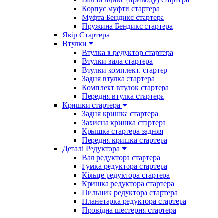
Корпус муфти стартера
Муфта Бендикс стартера
Пружина Бендикс стартера
Якір Стартера
Втулки
Втулка в редуктор стартера
Втулки вала стартера
Втулки комплект, стартер
Задня втулка стартера
Комплект втулок стартера
Передня втулка стартера
Кришки стартера
Задня кришка стартера
Захисна кришка стартера
Крышка стартера задняя
Передня кришка стартера
Деталі Редуктора
Вал редуктора стартера
Гумка редуктора стартера
Кільце редуктора стартера
Кришка редуктора стартера
Пильник редуктора стартера
Планетарка редуктора стартера
Провідна шестерня стартера