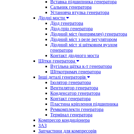
Вставка підшипника генератора
Сальник генератора
Установча втулка генератора
Діодні мости
Діод генератора
Діод-тріо генератора
Діодний міст (випрямляч) генератора
Діодний міст з реле регулятором
Діодний міст зі щітковим вузлом
генератора
Контакт діодного моста
Щітки генератора
Вугільна щітка к-т генератора
Щіткотримач генератора
Інші деталі генераторів
Ізолятор генератора
Вентилятор генератора
Конденсатор генератора
Контакт генератора
Пластина кріплення підшипника
Ремкомплекти генератора
Термінал генератора
Компресор кондиціонера
ЗАЗ
Запчастини для компресорів