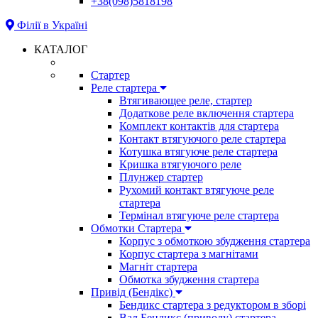
+38(098)5818198
Філії в Україні
КАТАЛОГ
Стартер
Реле стартера
Втягивающее реле, стартер
Додаткове реле включення стартера
Комплект контактів для стартера
Контакт втягуючого реле стартера
Котушка втягуюче реле стартера
Кришка втягуючого реле
Плунжер стартер
Рухомий контакт втягуюче реле
стартера
Термінал втягуюче реле стартера
Обмотки Стартера
Корпус з обмоткою збудження стартера
Корпус стартера з магнітами
Магніт стартера
Обмотка збудження стартера
Привід (Бендікс)
Бендикс стартера з редуктором в зборі
Вал Бендикс (приводу) стартера