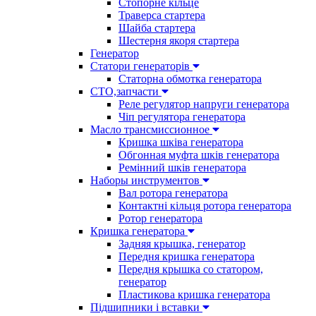
Стопорне кільце
Траверса стартера
Шайба стартера
Шестерня якоря стартера
Генератор
Cтатори генераторів
Статорна обмотка генератора
СТО,запчасти
Реле регулятор напруги генератора
Чіп регулятора генератора
Масло трансмиссионное
Кришка шківа генератора
Обгонная муфта шків генератора
Ремінний шків генератора
Наборы инструментов
Вал ротора генератора
Контактні кільця ротора генератора
Ротор генератора
Кришка генератора
Задняя крышка, генератор
Передня кришка генератора
Передня крышка со статором,
генератор
Пластикова кришка генератора
Підшипники і вставки