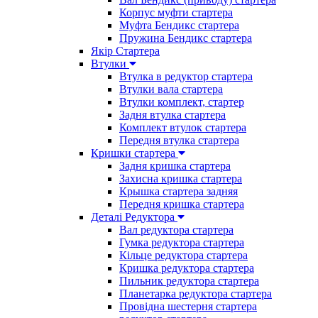
Корпус муфти стартера
Муфта Бендикс стартера
Пружина Бендикс стартера
Якір Стартера
Втулки
Втулка в редуктор стартера
Втулки вала стартера
Втулки комплект, стартер
Задня втулка стартера
Комплект втулок стартера
Передня втулка стартера
Кришки стартера
Задня кришка стартера
Захисна кришка стартера
Крышка стартера задняя
Передня кришка стартера
Деталі Редуктора
Вал редуктора стартера
Гумка редуктора стартера
Кільце редуктора стартера
Кришка редуктора стартера
Пильник редуктора стартера
Планетарка редуктора стартера
Провідна шестерня стартера