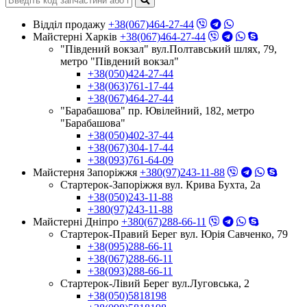
Відділ продажу
+38(067)464-27-44
Майстерні Харків
+38(067)464-27-44
"Південий вокзал" вул.Полтавський шлях, 79,
метро "Південий вокзал"
+38(050)424-27-44
+38(063)761-17-44
+38(067)464-27-44
"Барабашова" пр. Ювілейний, 182, метро
"Барабашова"
+38(050)402-37-44
+38(067)304-17-44
+38(093)761-64-09
Майстерня Запоріжжя
+380(97)243-11-88
Стартерок-Запоріжжя вул. Крива Бухта, 2а
+38(050)243-11-88
+380(97)243-11-88
Майстерні Днiпро
+380(67)288-66-11
Стартерок-Правий Берег вул. Юрія Савченко, 79
+38(095)288-66-11
+38(067)288-66-11
+38(093)288-66-11
Стартерок-Лівий Берег вул.Луговська, 2
+38(050)5818198