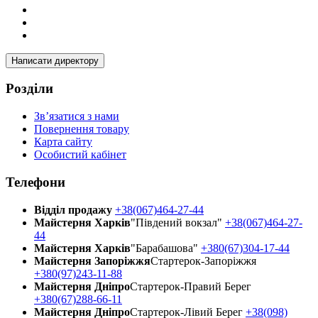
Написати директору
Розділи
Зв’язатися з нами
Повернення товару
Карта сайту
Особистий кабінет
Телефони
Відділ продажу
+38(067)464-27-44
Майстерня Харків
"Південий вокзал"
+38(067)464-27-
44
Майстерня Харків
"Барабашова"
+380(67)304-17-44
Майстерня Запоріжжя
Стартерок-Запоріжжя
+380(97)243-11-88
Майстерня Днiпро
Стартерок-Правий Берег
+380(67)288-66-11
Майстерня Днiпро
Стартерок-Лівий Берег
+38(098)