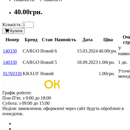
40.00грн.
Кількість
Купити
Оч
Номер
Бренд
Стан
Наявність
Дата
Ціна
ст
У
140330
CARGO
Новий
6
15.03.2024
40.00грн.
наявн
140330
CARGO
Новий
5
18.09.2023
1.00грн.
1 дн.
Уточн
SUN0330
KRAUF
Новий
1.00грн.
мене
Графік роботи:
Пон-П'ят. з 9:00 до 18:00
Субота: з 09:00 до 15:00
Неділя: замовлення, оформлені через сайт будуть оброблені в
понеділок.