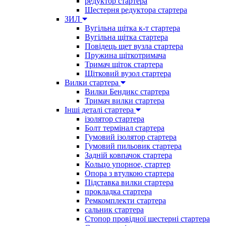
редуктор стартера
Шестерня редуктора стартера
ЗИЛ
Вугільна щітка к-т стартера
Вугільна щітка стартера
Повідець щет вузла стартера
Пружина щіткотримача
Тримач щіток стартера
Щітковий вузол стартера
Вилки стартера
Вилки Бендикс стартера
Тримач вилки стартера
Інші деталі стартера
ізолятор стартера
Болт термінал стартера
Гумовий ізолятор стартера
Гумовий пильовик стартера
Задній ковпачок стартера
Кольцо упорное, стартер
Опора з втулкою стартера
Підставка вилки стартера
прокладка стартера
Ремкомплекти стартера
сальник стартера
Стопор провідної шестерні стартера