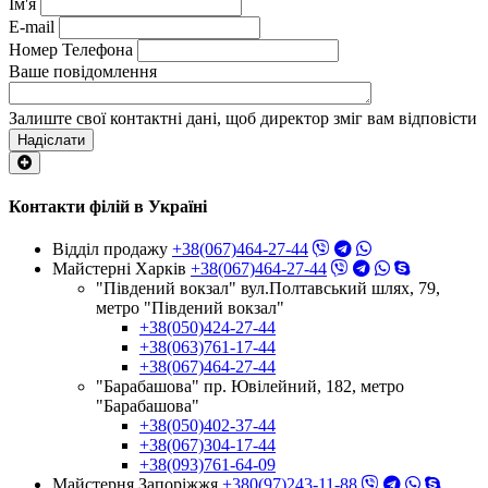
Ім'я
E-mail
Номер Телефона
Ваше повідомлення
Залиште свої контактні дані, щоб директор зміг вам відповісти
Надіслати
Контакти філій в Україні
Відділ продажу
+38(067)464-27-44
Майстерні Харків
+38(067)464-27-44
"Південий вокзал" вул.Полтавський шлях, 79,
метро "Південий вокзал"
+38(050)424-27-44
+38(063)761-17-44
+38(067)464-27-44
"Барабашова" пр. Ювілейний, 182, метро
"Барабашова"
+38(050)402-37-44
+38(067)304-17-44
+38(093)761-64-09
Майстерня Запоріжжя
+380(97)243-11-88