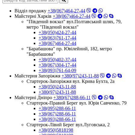
Відділ продажу
+38(067)464-27-44
Майстерні Харків
+38(067)464-27-44
"Південий вокзал" вул.Полтавський шлях, 79,
метро "Південий вокзал"
+38(050)424-27-44
+38(063)761-17-44
+38(067)464-27-44
"Барабашова" пр. Ювілейний, 182, метро
"Барабашова"
+38(050)402-37-44
+38(067)304-17-44
+38(093)761-64-09
Майстерня Запоріжжя
+380(97)243-11-88
Стартерок-Запоріжжя вул. Крива Бухта, 2а
+38(050)243-11-88
+380(97)243-11-88
Майстерні Днiпро
+380(67)288-66-11
Стартерок-Правий Берег вул. Юрія Савченко, 79
+38(095)288-66-11
+38(067)288-66-11
+38(093)288-66-11
Стартерок-Лівий Берег вул.Луговська, 2
+38(050)5818198