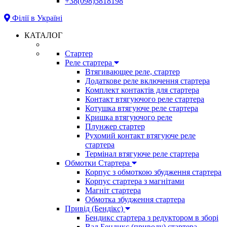
+38(098)5818198
Філії в Україні
КАТАЛОГ
Стартер
Реле стартера
Втягивающее реле, стартер
Додаткове реле включення стартера
Комплект контактів для стартера
Контакт втягуючого реле стартера
Котушка втягуюче реле стартера
Кришка втягуючого реле
Плунжер стартер
Рухомий контакт втягуюче реле
стартера
Термінал втягуюче реле стартера
Обмотки Стартера
Корпус з обмоткою збудження стартера
Корпус стартера з магнітами
Магніт стартера
Обмотка збудження стартера
Привід (Бендікс)
Бендикс стартера з редуктором в зборі
Вал Бендикс (приводу) стартера