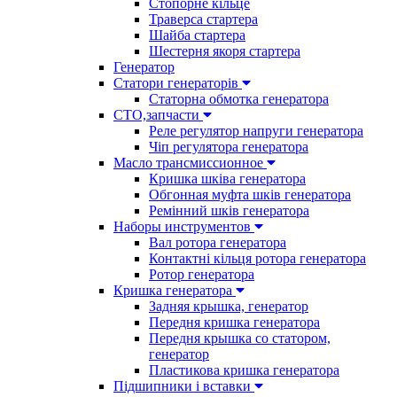
Стопорне кільце
Траверса стартера
Шайба стартера
Шестерня якоря стартера
Генератор
Cтатори генераторів
Статорна обмотка генератора
СТО,запчасти
Реле регулятор напруги генератора
Чіп регулятора генератора
Масло трансмиссионное
Кришка шківа генератора
Обгонная муфта шків генератора
Ремінний шків генератора
Наборы инструментов
Вал ротора генератора
Контактні кільця ротора генератора
Ротор генератора
Кришка генератора
Задняя крышка, генератор
Передня кришка генератора
Передня крышка со статором,
генератор
Пластикова кришка генератора
Підшипники і вставки