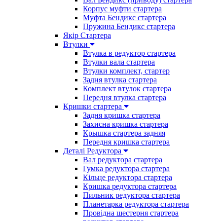
Корпус муфти стартера
Муфта Бендикс стартера
Пружина Бендикс стартера
Якір Стартера
Втулки
Втулка в редуктор стартера
Втулки вала стартера
Втулки комплект, стартер
Задня втулка стартера
Комплект втулок стартера
Передня втулка стартера
Кришки стартера
Задня кришка стартера
Захисна кришка стартера
Крышка стартера задняя
Передня кришка стартера
Деталі Редуктора
Вал редуктора стартера
Гумка редуктора стартера
Кільце редуктора стартера
Кришка редуктора стартера
Пильник редуктора стартера
Планетарка редуктора стартера
Провідна шестерня стартера