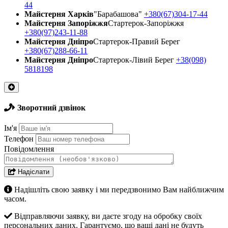
44
Майстерня Харків
"Барабашова"
+380(67)304-17-44
Майстерня Запоріжжя
Стартерок-Запоріжжя
+380(97)243-11-88
Майстерня Днiпро
Стартерок-Правий Берег
+380(67)288-66-11
Майстерня Днiпро
Стартерок-Лівий Берег
+38(098)
5818198
Зворотний дзвінок
Ім'я
Телефон
Повідомлення
Надіслати
Надішліть свою заявку і ми передзвонимо Вам найближчим
часом.
Відправляючи заявку, ви даєте згоду на обробку своїх
персональних даних. Гарантуємо, що ваші дані не будуть