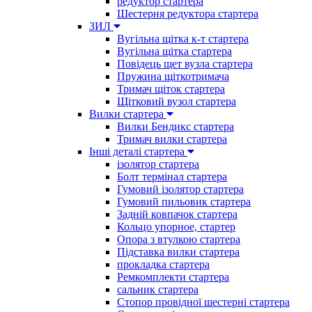
редуктор стартера
Шестерня редуктора стартера
ЗИЛ
Вугільна щітка к-т стартера
Вугільна щітка стартера
Повідець щет вузла стартера
Пружина щіткотримача
Тримач щіток стартера
Щітковий вузол стартера
Вилки стартера
Вилки Бендикс стартера
Тримач вилки стартера
Інші деталі стартера
ізолятор стартера
Болт термінал стартера
Гумовий ізолятор стартера
Гумовий пильовик стартера
Задній ковпачок стартера
Кольцо упорное, стартер
Опора з втулкою стартера
Підставка вилки стартера
прокладка стартера
Ремкомплекти стартера
сальник стартера
Стопор провідної шестерні стартера