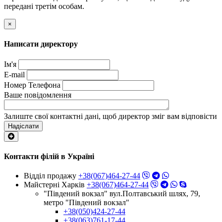
передані третім особам.
×
Написати директору
Ім'я
E-mail
Номер Телефона
Ваше повідомлення
Залиште свої контактні дані, щоб директор зміг вам відповісти
Надіслати
Контакти філій в Україні
Відділ продажу
+38(067)464-27-44
Майстерні Харків
+38(067)464-27-44
"Південий вокзал" вул.Полтавський шлях, 79,
метро "Південий вокзал"
+38(050)424-27-44
+38(063)761-17-44