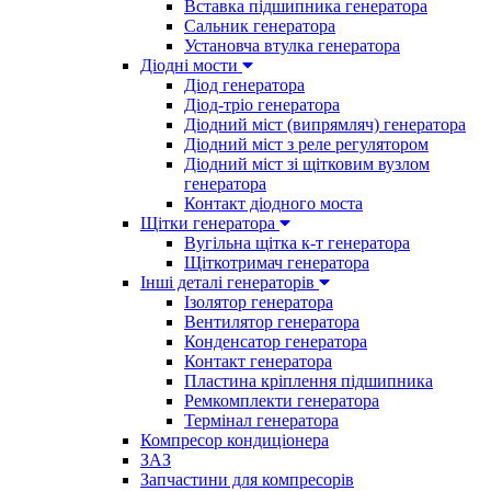
Вставка підшипника генератора
Сальник генератора
Установча втулка генератора
Діодні мости
Діод генератора
Діод-тріо генератора
Діодний міст (випрямляч) генератора
Діодний міст з реле регулятором
Діодний міст зі щітковим вузлом
генератора
Контакт діодного моста
Щітки генератора
Вугільна щітка к-т генератора
Щіткотримач генератора
Інші деталі генераторів
Ізолятор генератора
Вентилятор генератора
Конденсатор генератора
Контакт генератора
Пластина кріплення підшипника
Ремкомплекти генератора
Термінал генератора
Компресор кондиціонера
ЗАЗ
Запчастини для компресорів