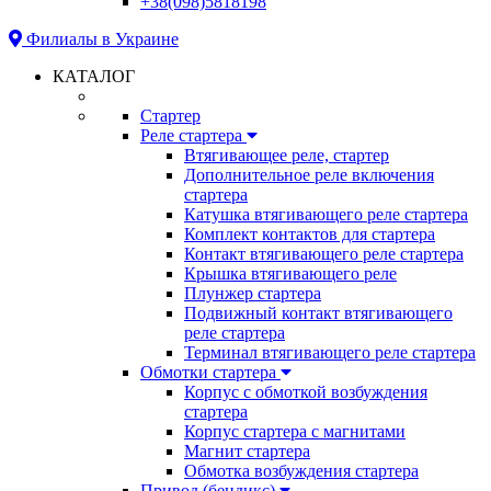
+38(098)5818198
Филиалы в Украине
КАТАЛОГ
Стартер
Реле стартера
Втягивающее реле, стартер
Дополнительное реле включения
стартера
Катушка втягивающего реле стартера
Комплект контактов для стартера
Контакт втягивающего реле стартера
Крышка втягивающего реле
Плунжер стартера
Подвижный контакт втягивающего
реле стартера
Терминал втягивающего реле стартера
Обмотки стартера
Корпус с обмоткой возбуждения
стартера
Корпус стартера с магнитами
Магнит стартера
Обмотка возбуждения стартера
Привод (бендикс)