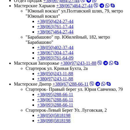
Отдел продаж
+38(067)464-27-44
Мастерские Харьков
+38(067)464-27-44
"Южный вокзал" ул.Полтавский шлях, 79, метро
"Южный вокзал"
+38(050)424-27-44
+38(063)761-17-44
+38(067)464-27-44
"Барабашово" пр. Юбилейный, 182, метро
"Барабашово"
+38(050)402-37-44
+38(067)304-17-44
+38(093)761-64-09
Мастерская Запорожье
+380(97)243-11-88
Стартерок ул. Кривая Бухта, 2а
+38(050)243-11-88
+380(97)243-11-88
Мастерские Днепр
+380(67)288-66-11
Стартерок- Правый берег ул. Юрия Савченко, 79
+38(095)288-66-11
+38(067)288-66-11
+38(093)288-66-11
Стартерок-Левый Берег Ул. Луговская, 2
+38(050)5818198
+38(098)5818198