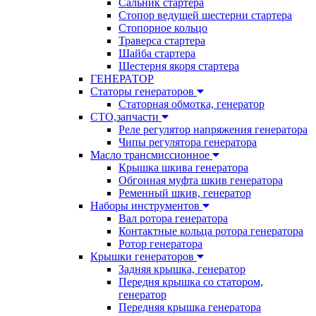
Сальник стартера
Стопор ведущей шестерни стартера
Стопорное кольцо
Траверса стартера
Шайба стартера
Шестерня якоря стартера
ГЕНЕРАТОР
Статоры генераторов
Статорная обмотка, генератор
СТО,запчасти
Реле регулятор напряжения генератора
Чипы регулятора генератора
Масло трансмиссионное
Крышка шкива генератора
Обгонная муфта шкив генератора
Ременный шкив, генератор
Наборы инструментов
Вал ротора генератора
Контактные кольца ротора генератора
Ротор генератора
Крышки генераторов
Задняя крышка, генератор
Передня крышка со статором,
генератор
Передняя крышка генератора