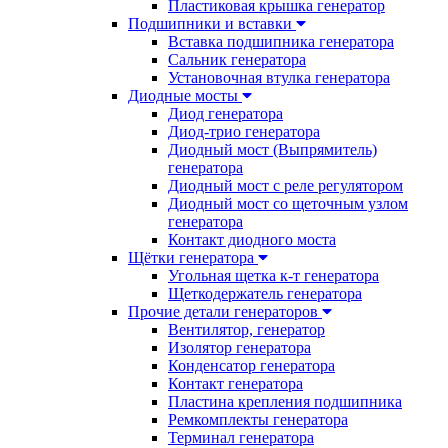
Пластиковая крышка генератор
Подшипники и вставки
Вставка подшипника генератора
Сальник генератора
Установочная втулка генератора
Диодные мосты
Диод генератора
Диод-трио генератора
Диодный мост (Выпрямитель)
генератора
Диодный мост с реле регулятором
Диодный мост со щеточным узлом
генератора
Контакт диодного моста
Щётки генератора
Угольная щетка к-т генератора
Щеткодержатель генератора
Прочие детали генераторов
Вентилятор, генератор
Изолятор генератора
Конденсатор генератора
Контакт генератора
Пластина крепления подшипника
Ремкомплекты генератора
Терминал генератора