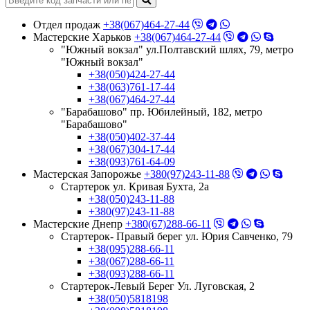
Отдел продаж
+38(067)464-27-44
Мастерские Харьков
+38(067)464-27-44
"Южный вокзал" ул.Полтавский шлях, 79, метро
"Южный вокзал"
+38(050)424-27-44
+38(063)761-17-44
+38(067)464-27-44
"Барабашово" пр. Юбилейный, 182, метро
"Барабашово"
+38(050)402-37-44
+38(067)304-17-44
+38(093)761-64-09
Мастерская Запорожье
+380(97)243-11-88
Стартерок ул. Кривая Бухта, 2а
+38(050)243-11-88
+380(97)243-11-88
Мастерские Днепр
+380(67)288-66-11
Стартерок- Правый берег ул. Юрия Савченко, 79
+38(095)288-66-11
+38(067)288-66-11
+38(093)288-66-11
Стартерок-Левый Берег Ул. Луговская, 2
+38(050)5818198