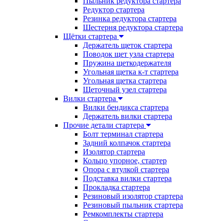
Пыльник редуктора стартера
Редуктор стартера
Резинка редуктора стартера
Шестерня редуктора стартера
Щётки стартера
Держатель щеток стартера
Поводок щет узла стартера
Пружина щеткодержателя
Угольная щетка к-т стартера
Угольная щетка стартера
Щеточный узел стартера
Вилки стартера
Вилки бендикса стартера
Держатель вилки стартера
Прочие детали стартера
Болт терминал стартера
Задний колпачок стартера
Изолятор стартера
Кольцо упорное, стартер
Опора с втулкой стартера
Подставка вилки стартера
Прокладка стартера
Резиновый изолятор стартера
Резиновый пыльник стартера
Ремкомплекты стартера