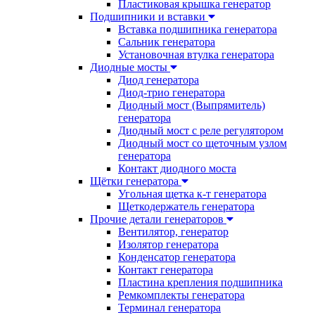
Пластиковая крышка генератор
Подшипники и вставки
Вставка подшипника генератора
Сальник генератора
Установочная втулка генератора
Диодные мосты
Диод генератора
Диод-трио генератора
Диодный мост (Выпрямитель)
генератора
Диодный мост с реле регулятором
Диодный мост со щеточным узлом
генератора
Контакт диодного моста
Щётки генератора
Угольная щетка к-т генератора
Щеткодержатель генератора
Прочие детали генераторов
Вентилятор, генератор
Изолятор генератора
Конденсатор генератора
Контакт генератора
Пластина крепления подшипника
Ремкомплекты генератора
Терминал генератора