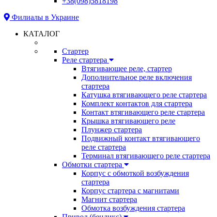
+38(098)5818198
Филиалы в Украине
КАТАЛОГ
Стартер
Реле стартера
Втягивающее реле, стартер
Дополнительное реле включения
стартера
Катушка втягивающего реле стартера
Комплект контактов для стартера
Контакт втягивающего реле стартера
Крышка втягивающего реле
Плунжер стартера
Подвижный контакт втягивающего
реле стартера
Терминал втягивающего реле стартера
Обмотки стартера
Корпус с обмоткой возбуждения
стартера
Корпус стартера с магнитами
Магнит стартера
Обмотка возбуждения стартера
Привод (бендикс)