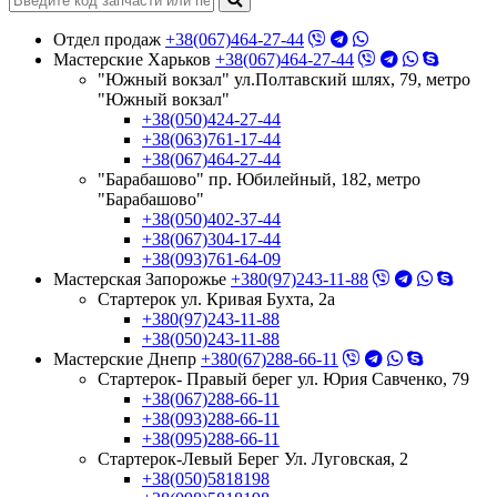
Отдел продаж
+38(067)464-27-44
Мастерские Харьков
+38(067)464-27-44
"Южный вокзал" ул.Полтавский шлях, 79, метро
"Южный вокзал"
+38(050)424-27-44
+38(063)761-17-44
+38(067)464-27-44
"Барабашово" пр. Юбилейный, 182, метро
"Барабашово"
+38(050)402-37-44
+38(067)304-17-44
+38(093)761-64-09
Мастерская Запорожье
+380(97)243-11-88
Стартерок ул. Кривая Бухта, 2а
+380(97)243-11-88
+38(050)243-11-88
Мастерские Днепр
+380(67)288-66-11
Стартерок- Правый берег ул. Юрия Савченко, 79
+38(067)288-66-11
+38(093)288-66-11
+38(095)288-66-11
Стартерок-Левый Берег Ул. Луговская, 2
+38(050)5818198