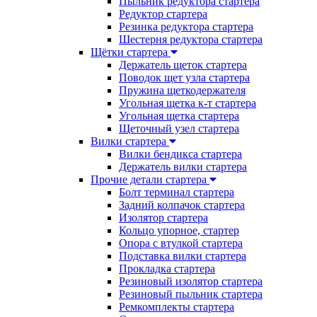
Пыльник редуктора стартера
Редуктор стартера
Резинка редуктора стартера
Шестерня редуктора стартера
Щётки стартера
Держатель щеток стартера
Поводок щет узла стартера
Пружина щеткодержателя
Угольная щетка к-т стартера
Угольная щетка стартера
Щеточный узел стартера
Вилки стартера
Вилки бендикса стартера
Держатель вилки стартера
Прочие детали стартера
Болт терминал стартера
Задний колпачок стартера
Изолятор стартера
Кольцо упорное, стартер
Опора с втулкой стартера
Подставка вилки стартера
Прокладка стартера
Резиновый изолятор стартера
Резиновый пыльник стартера
Ремкомплекты стартера