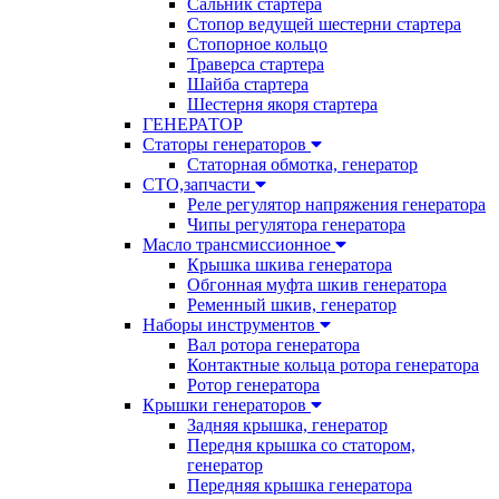
Сальник стартера
Стопор ведущей шестерни стартера
Стопорное кольцо
Траверса стартера
Шайба стартера
Шестерня якоря стартера
ГЕНЕРАТОР
Статоры генераторов
Статорная обмотка, генератор
СТО,запчасти
Реле регулятор напряжения генератора
Чипы регулятора генератора
Масло трансмиссионное
Крышка шкива генератора
Обгонная муфта шкив генератора
Ременный шкив, генератор
Наборы инструментов
Вал ротора генератора
Контактные кольца ротора генератора
Ротор генератора
Крышки генераторов
Задняя крышка, генератор
Передня крышка со статором,
генератор
Передняя крышка генератора