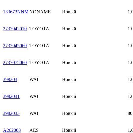
133673NNM
NONAME
Новый
1.
2737042010
TOYOTA
Новый
1.
2737045060
TOYOTA
Новый
1.
2737075060
TOYOTA
Новый
1.
398203
WAI
Новый
1.
3982031
WAI
Новый
1.
3982033
WAI
Новый
80
A262003
AES
Новый
1.