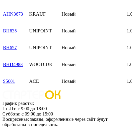
AHN3673
KRAUF
Новый
1.
BH635
UNIPOINT
Новый
1.
BH657
UNIPOINT
Новый
1.
BHD4988
WOOD-UK
Новый
1.
S5601
ACE
Новый
1.
График работы:
Пн-Пт. с 9:00 до 18:00
Суббота: с 09:00 до 15:00
Воскресенье: заказы, оформленные через сайт будут
обработаны в понедельник.