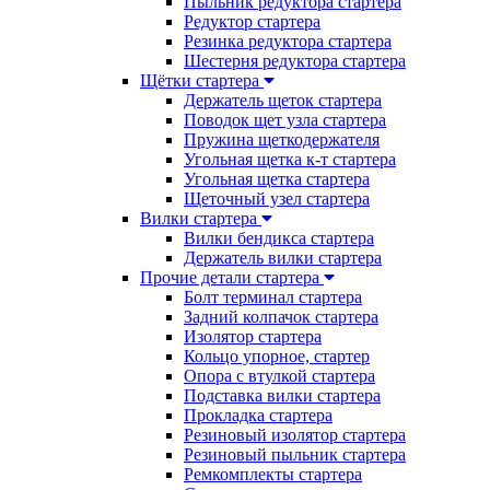
Пыльник редуктора стартера
Редуктор стартера
Резинка редуктора стартера
Шестерня редуктора стартера
Щётки стартера
Держатель щеток стартера
Поводок щет узла стартера
Пружина щеткодержателя
Угольная щетка к-т стартера
Угольная щетка стартера
Щеточный узел стартера
Вилки стартера
Вилки бендикса стартера
Держатель вилки стартера
Прочие детали стартера
Болт терминал стартера
Задний колпачок стартера
Изолятор стартера
Кольцо упорное, стартер
Опора с втулкой стартера
Подставка вилки стартера
Прокладка стартера
Резиновый изолятор стартера
Резиновый пыльник стартера
Ремкомплекты стартера