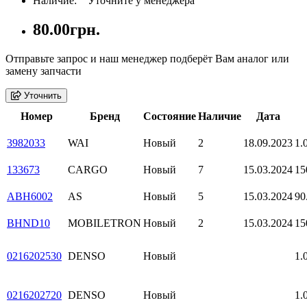
Наличие: Уточните у менеджера
80.00грн.
Отправьте запрос и наш менеджер подберёт Вам аналог или
замену запчасти
Уточнить
Номер
Бренд
Состояние
Наличие
Дата
3982033
WAI
Новый
2
18.09.2023
1.
133673
CARGO
Новый
7
15.03.2024
15
ABH6002
AS
Новый
5
15.03.2024
90
BHND10
MOBILETRON
Новый
2
15.03.2024
15
0216202530
DENSO
Новый
1.
0216202720
DENSO
Новый
1.