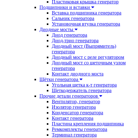
Пластиковая крышка генератор
Подшипники и вставки
Вставка подшипника генератора
Сальник генератора
Установочная втулка генератора
Диодные мосты
Диод генератора
Диод-трио генератора
Диодный мост (Выпрямитель)
генератора
Диодный мост с реле регулятором
Диодный мост со щеточным узлом
генератора
Контакт диодного моста
Щётки генератора
Угольная щетка к-т генератора
Щеткодержатель генератора
Прочие детали генераторов
Вентилятор, генератор
Изолятор генератора
Конденсатор генератора
Контакт генератора
Пластина крепления подшипника
Ремкомплекты генератора
Терминал генератора