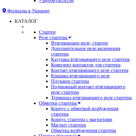
+38(098)5818198
Филиалы в Украине
КАТАЛОГ
Стартер
Реле стартера
Втягивающее реле, стартер
Дополнительное реле включения
стартера
Катушка втягивающего реле стартера
Комплект контактов для стартера
Контакт втягивающего реле стартера
Крышка втягивающего реле
Плунжер стартера
Подвижный контакт втягивающего
реле стартера
Терминал втягивающего реле стартера
Обмотки стартера
Корпус с обмоткой возбуждения
стартера
Корпус стартера с магнитами
Магнит стартера
Обмотка возбуждения стартера
Привод (бендикс)