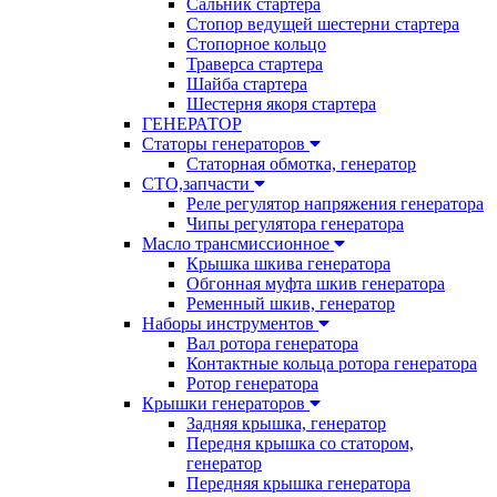
Сальник стартера
Стопор ведущей шестерни стартера
Стопорное кольцо
Траверса стартера
Шайба стартера
Шестерня якоря стартера
ГЕНЕРАТОР
Статоры генераторов
Статорная обмотка, генератор
СТО,запчасти
Реле регулятор напряжения генератора
Чипы регулятора генератора
Масло трансмиссионное
Крышка шкива генератора
Обгонная муфта шкив генератора
Ременный шкив, генератор
Наборы инструментов
Вал ротора генератора
Контактные кольца ротора генератора
Ротор генератора
Крышки генераторов
Задняя крышка, генератор
Передня крышка со статором,
генератор
Передняя крышка генератора