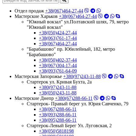
Отдел продаж
+38(067)464-27-44
Мастерские Харьков
+38(067)464-27-44
"Южный вокзал" ул.Полтавский шлях, 79, метро
"Южный вокзал"
+38(050)424-27-44
+38(063)761-17-44
+38(067)464-27-44
"Барабашово" пр. Юбилейный, 182, метро
"Барабашово"
+38(050)402-37-44
+38(067)304-17-44
+38(093)761-64-09
Мастерская Запорожье
+380(97)243-11-88
Стартерок ул. Кривая Бухта, 2а
+380(97)243-11-88
+38(050)243-11-88
Мастерские Днепр
+380(67)288-66-11
Стартерок- Правый берег ул. Юрия Савченко, 79
+38(067)288-66-11
+38(093)288-66-11
+38(095)288-66-11
Стартерок-Левый Берег Ул. Луговская, 2
+38(050)5818198