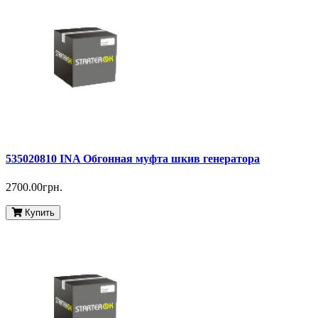
535020810 INA Обгонная муфта шкив генератора
2700.00грн.
Купить