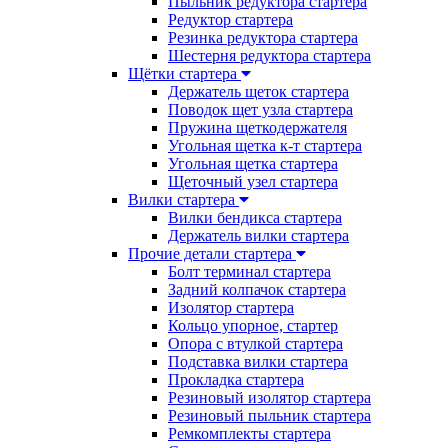
Пыльник редуктора стартера
Редуктор стартера
Резинка редуктора стартера
Шестерня редуктора стартера
Щётки стартера
Держатель щеток стартера
Поводок щет узла стартера
Пружина щеткодержателя
Угольная щетка к-т стартера
Угольная щетка стартера
Щеточный узел стартера
Вилки стартера
Вилки бендикса стартера
Держатель вилки стартера
Прочие детали стартера
Болт терминал стартера
Задний колпачок стартера
Изолятор стартера
Кольцо упорное, стартер
Опора с втулкой стартера
Подставка вилки стартера
Прокладка стартера
Резиновый изолятор стартера
Резиновый пыльник стартера
Ремкомплекты стартера