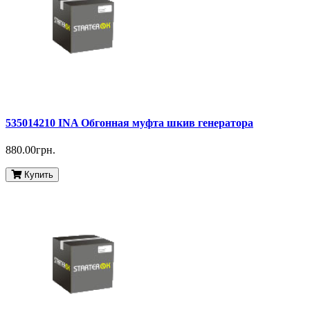
535014210 INA Обгонная муфта шкив генератора
880.00грн.
Купить