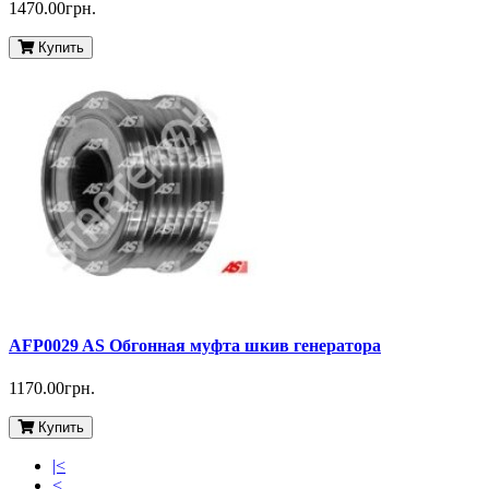
1470.00грн.
Купить
AFP0029 AS Обгонная муфта шкив генератора
1170.00грн.
Купить
|<
<