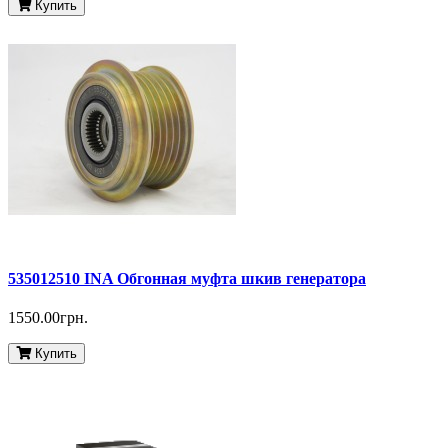
Купить
535012510 INA Обгонная муфта шкив генератора
1550.00грн.
Купить