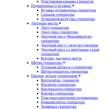
Пластиковая крышка генератор
Подшипники и вставки
Вставка подшипника генератора
Сальник генератора
Установочная втулка генератора
Диодные мосты
Диод генератора
Диод-трио генератора
Диодный мост (Выпрямитель)
генератора
Диодный мост с реле регулятором
Диодный мост со щеточным узлом
генератора
Контакт диодного моста
Щётки генератора
Угольная щетка к-т генератора
Щеткодержатель генератора
Прочие детали генераторов
Вентилятор, генератор
Изолятор генератора
Конденсатор генератора
Контакт генератора
Пластина крепления подшипника
Ремкомплекты генератора
Терминал генератора