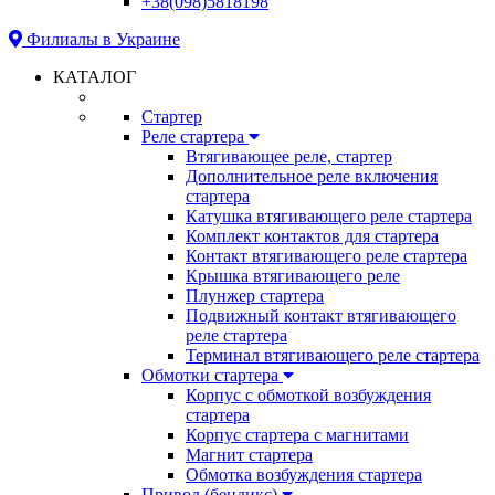
+38(098)5818198
Филиалы в Украине
КАТАЛОГ
Стартер
Реле стартера
Втягивающее реле, стартер
Дополнительное реле включения
стартера
Катушка втягивающего реле стартера
Комплект контактов для стартера
Контакт втягивающего реле стартера
Крышка втягивающего реле
Плунжер стартера
Подвижный контакт втягивающего
реле стартера
Терминал втягивающего реле стартера
Обмотки стартера
Корпус с обмоткой возбуждения
стартера
Корпус стартера с магнитами
Магнит стартера
Обмотка возбуждения стартера
Привод (бендикс)