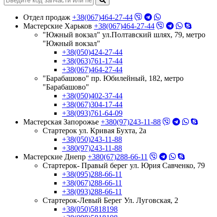
Отдел продаж
+38(067)464-27-44
Мастерские Харьков
+38(067)464-27-44
"Южный вокзал" ул.Полтавский шлях, 79, метро
"Южный вокзал"
+38(050)424-27-44
+38(063)761-17-44
+38(067)464-27-44
"Барабашово" пр. Юбилейный, 182, метро
"Барабашово"
+38(050)402-37-44
+38(067)304-17-44
+38(093)761-64-09
Мастерская Запорожье
+380(97)243-11-88
Стартерок ул. Кривая Бухта, 2а
+38(050)243-11-88
+380(97)243-11-88
Мастерские Днепр
+380(67)288-66-11
Стартерок- Правый берег ул. Юрия Савченко, 79
+38(095)288-66-11
+38(067)288-66-11
+38(093)288-66-11
Стартерок-Левый Берег Ул. Луговская, 2
+38(050)5818198