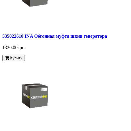
535022610 INA Обгонная муфта шкив генератора
1320.00грн.
Купить