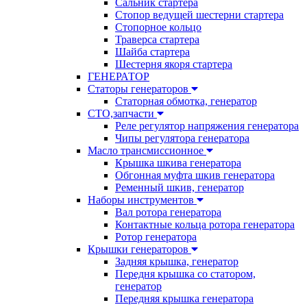
Сальник стартера
Стопор ведущей шестерни стартера
Стопорное кольцо
Траверса стартера
Шайба стартера
Шестерня якоря стартера
ГЕНЕРАТОР
Статоры генераторов
Статорная обмотка, генератор
СТО,запчасти
Реле регулятор напряжения генератора
Чипы регулятора генератора
Масло трансмиссионное
Крышка шкива генератора
Обгонная муфта шкив генератора
Ременный шкив, генератор
Наборы инструментов
Вал ротора генератора
Контактные кольца ротора генератора
Ротор генератора
Крышки генераторов
Задняя крышка, генератор
Передня крышка со статором,
генератор
Передняя крышка генератора