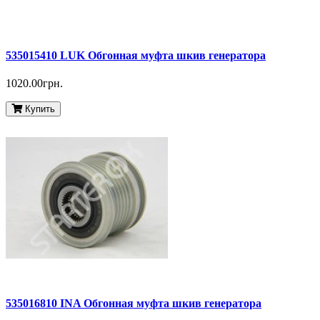
535015410 LUK Обгонная муфта шкив генератора
1020.00грн.
Купить
535016810 INA Обгонная муфта шкив генератора