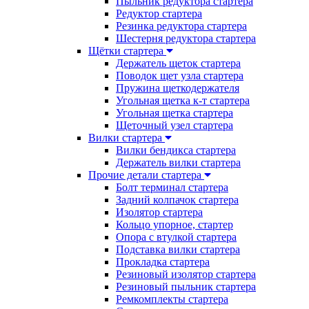
Пыльник редуктора стартера
Редуктор стартера
Резинка редуктора стартера
Шестерня редуктора стартера
Щётки стартера
Держатель щеток стартера
Поводок щет узла стартера
Пружина щеткодержателя
Угольная щетка к-т стартера
Угольная щетка стартера
Щеточный узел стартера
Вилки стартера
Вилки бендикса стартера
Держатель вилки стартера
Прочие детали стартера
Болт терминал стартера
Задний колпачок стартера
Изолятор стартера
Кольцо упорное, стартер
Опора с втулкой стартера
Подставка вилки стартера
Прокладка стартера
Резиновый изолятор стартера
Резиновый пыльник стартера
Ремкомплекты стартера