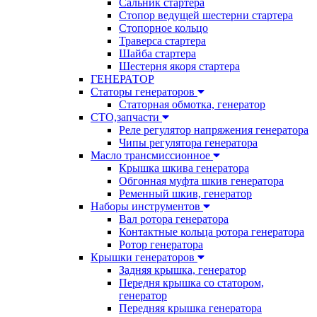
Сальник стартера
Стопор ведущей шестерни стартера
Стопорное кольцо
Траверса стартера
Шайба стартера
Шестерня якоря стартера
ГЕНЕРАТОР
Статоры генераторов
Статорная обмотка, генератор
СТО,запчасти
Реле регулятор напряжения генератора
Чипы регулятора генератора
Масло трансмиссионное
Крышка шкива генератора
Обгонная муфта шкив генератора
Ременный шкив, генератор
Наборы инструментов
Вал ротора генератора
Контактные кольца ротора генератора
Ротор генератора
Крышки генераторов
Задняя крышка, генератор
Передня крышка со статором,
генератор
Передняя крышка генератора