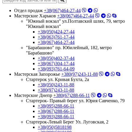
Отдел продаж
+38(067)464-27-44
Мастерские Харьков
+38(067)464-27-44
"Южный вокзал" ул.Полтавский шлях, 79, метро
"Южный вокзал"
+38(050)424-27-44
+38(063)761-17-44
+38(067)464-27-44
"Барабашово" пр. Юбилейный, 182, метро
"Барабашово"
+38(050)402-37-44
+38(067)304-17-44
+38(093)761-64-09
Мастерская Запорожье
+380(97)243-11-88
Стартерок ул. Кривая Бухта, 2а
+38(050)243-11-88
+380(97)243-11-88
Мастерские Днепр
+380(67)288-66-11
Стартерок- Правый берег ул. Юрия Савченко, 79
+38(095)288-66-11
+38(067)288-66-11
+38(093)288-66-11
Стартерок-Левый Берег Ул. Луговская, 2
+38(050)5818198