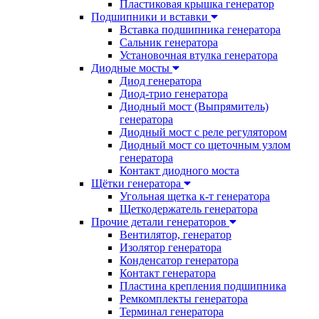
Пластиковая крышка генератор
Подшипники и вставки
Вставка подшипника генератора
Сальник генератора
Установочная втулка генератора
Диодные мосты
Диод генератора
Диод-трио генератора
Диодный мост (Выпрямитель)
генератора
Диодный мост с реле регулятором
Диодный мост со щеточным узлом
генератора
Контакт диодного моста
Щётки генератора
Угольная щетка к-т генератора
Щеткодержатель генератора
Прочие детали генераторов
Вентилятор, генератор
Изолятор генератора
Конденсатор генератора
Контакт генератора
Пластина крепления подшипника
Ремкомплекты генератора
Терминал генератора