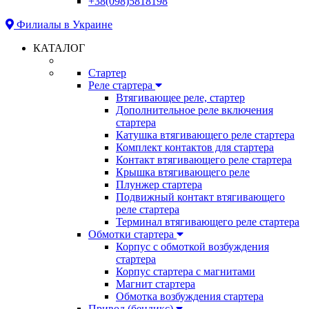
+38(098)5818198
Филиалы в Украине
КАТАЛОГ
Стартер
Реле стартера
Втягивающее реле, стартер
Дополнительное реле включения
стартера
Катушка втягивающего реле стартера
Комплект контактов для стартера
Контакт втягивающего реле стартера
Крышка втягивающего реле
Плунжер стартера
Подвижный контакт втягивающего
реле стартера
Терминал втягивающего реле стартера
Обмотки стартера
Корпус с обмоткой возбуждения
стартера
Корпус стартера с магнитами
Магнит стартера
Обмотка возбуждения стартера
Привод (бендикс)