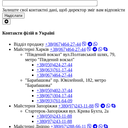
Залиште свої контактні дані, щоб директор зміг вам відповісти
Надіслати
Контакти філій в Україні
Відділ продажу
+38(067)464-27-44
Майстерні Харків
+38(067)464-27-44
"Південий вокзал" вул.Полтавський шлях, 79,
метро "Південий вокзал"
+38(050)424-27-44
+38(063)761-17-44
+38(067)464-27-44
"Барабашова" пр. Ювілейний, 182, метро
"Барабашова"
+38(050)402-37-44
+38(067)304-17-44
+38(093)761-64-09
Майстерня Запоріжжя
+380(97)243-11-88
Стартерок-Запоріжжя вул. Крива Бухта, 2а
+38(050)243-11-88
+380(97)243-11-88
Майстерні Днiпро
+380(67)288-66-11