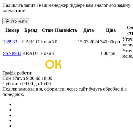
Надішліть запит і наш менеджер підбере вам аналог або заміну
запчастини
Уточнити
Оч
Номер
Бренд
Стан
Наявність
Дата
Ціна
ст
Уточ
138933
CARGO
Новий
0
15.03.2024
340.00грн.
мене
Уточ
SSN8933
KRAUF
Новий
1.00грн.
мене
Графік роботи:
Пон-П'ят. з 9:00 до 18:00
Субота: з 09:00 до 15:00
Неділя: замовлення, оформлені через сайт будуть оброблені в
понеділок.