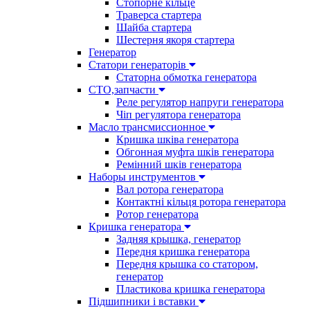
Стопорне кільце
Траверса стартера
Шайба стартера
Шестерня якоря стартера
Генератор
Cтатори генераторів
Статорна обмотка генератора
СТО,запчасти
Реле регулятор напруги генератора
Чіп регулятора генератора
Масло трансмиссионное
Кришка шківа генератора
Обгонная муфта шків генератора
Ремінний шків генератора
Наборы инструментов
Вал ротора генератора
Контактні кільця ротора генератора
Ротор генератора
Кришка генератора
Задняя крышка, генератор
Передня кришка генератора
Передня крышка со статором,
генератор
Пластикова кришка генератора
Підшипники і вставки