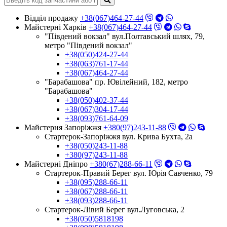
Відділ продажу
+38(067)464-27-44
Майстерні Харків
+38(067)464-27-44
"Південий вокзал" вул.Полтавський шлях, 79,
метро "Південий вокзал"
+38(050)424-27-44
+38(063)761-17-44
+38(067)464-27-44
"Барабашова" пр. Ювілейний, 182, метро
"Барабашова"
+38(050)402-37-44
+38(067)304-17-44
+38(093)761-64-09
Майстерня Запоріжжя
+380(97)243-11-88
Стартерок-Запоріжжя вул. Крива Бухта, 2а
+38(050)243-11-88
+380(97)243-11-88
Майстерні Днiпро
+380(67)288-66-11
Стартерок-Правий Берег вул. Юрія Савченко, 79
+38(095)288-66-11
+38(067)288-66-11
+38(093)288-66-11
Стартерок-Лівий Берег вул.Луговська, 2
+38(050)5818198