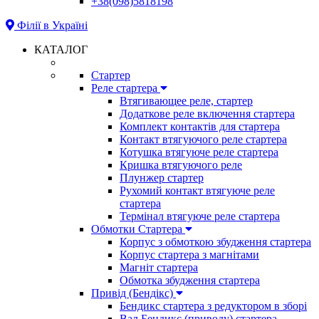
+38(098)5818198
Філії в Україні
КАТАЛОГ
Стартер
Реле стартера
Втягивающее реле, стартер
Додаткове реле включення стартера
Комплект контактів для стартера
Контакт втягуючого реле стартера
Котушка втягуюче реле стартера
Кришка втягуючого реле
Плунжер стартер
Рухомий контакт втягуюче реле
стартера
Термінал втягуюче реле стартера
Обмотки Стартера
Корпус з обмоткою збудження стартера
Корпус стартера з магнітами
Магніт стартера
Обмотка збудження стартера
Привід (Бендікс)
Бендикс стартера з редуктором в зборі
Вал Бендикс (приводу) стартера