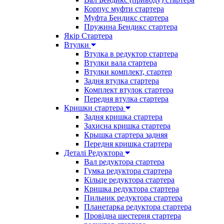
Корпус муфти стартера
Муфта Бендикс стартера
Пружина Бендикс стартера
Якір Стартера
Втулки
Втулка в редуктор стартера
Втулки вала стартера
Втулки комплект, стартер
Задня втулка стартера
Комплект втулок стартера
Передня втулка стартера
Кришки стартера
Задня кришка стартера
Захисна кришка стартера
Крышка стартера задняя
Передня кришка стартера
Деталі Редуктора
Вал редуктора стартера
Гумка редуктора стартера
Кільце редуктора стартера
Кришка редуктора стартера
Пильник редуктора стартера
Планетарка редуктора стартера
Провідна шестерня стартера