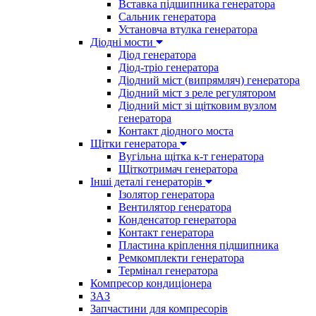
Вставка підшипника генератора
Сальник генератора
Установча втулка генератора
Діодні мости
Діод генератора
Діод-тріо генератора
Діодний міст (випрямляч) генератора
Діодний міст з реле регулятором
Діодний міст зі щітковим вузлом
генератора
Контакт діодного моста
Щітки генератора
Вугільна щітка к-т генератора
Щіткотримач генератора
Інші деталі генераторів
Ізолятор генератора
Вентилятор генератора
Конденсатор генератора
Контакт генератора
Пластина кріплення підшипника
Ремкомплекти генератора
Термінал генератора
Компресор кондиціонера
ЗАЗ
Запчастини для компресорів