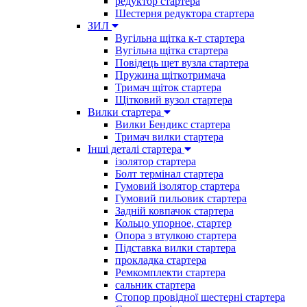
редуктор стартера
Шестерня редуктора стартера
ЗИЛ
Вугільна щітка к-т стартера
Вугільна щітка стартера
Повідець щет вузла стартера
Пружина щіткотримача
Тримач щіток стартера
Щітковий вузол стартера
Вилки стартера
Вилки Бендикс стартера
Тримач вилки стартера
Інші деталі стартера
ізолятор стартера
Болт термінал стартера
Гумовий ізолятор стартера
Гумовий пильовик стартера
Задній ковпачок стартера
Кольцо упорное, стартер
Опора з втулкою стартера
Підставка вилки стартера
прокладка стартера
Ремкомплекти стартера
сальник стартера
Стопор провідної шестерні стартера