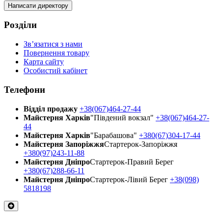
Написати директору
Розділи
Зв’язатися з нами
Повернення товару
Карта сайту
Особистий кабінет
Телефони
Відділ продажу
+38(067)464-27-44
Майстерня Харків
"Південий вокзал"
+38(067)464-27-
44
Майстерня Харків
"Барабашова"
+380(67)304-17-44
Майстерня Запоріжжя
Стартерок-Запоріжжя
+380(97)243-11-88
Майстерня Днiпро
Стартерок-Правий Берег
+380(67)288-66-11
Майстерня Днiпро
Стартерок-Лівий Берег
+38(098)
5818198