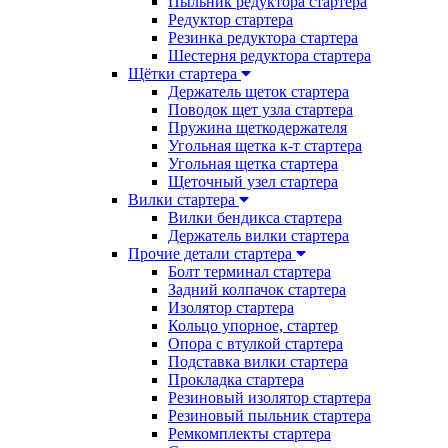
Пыльник редуктора стартера
Редуктор стартера
Резинка редуктора стартера
Шестерня редуктора стартера
Щётки стартера
Держатель щеток стартера
Поводок щет узла стартера
Пружина щеткодержателя
Угольная щетка к-т стартера
Угольная щетка стартера
Щеточный узел стартера
Вилки стартера
Вилки бендикса стартера
Держатель вилки стартера
Прочие детали стартера
Болт терминал стартера
Задний колпачок стартера
Изолятор стартера
Кольцо упорное, стартер
Опора с втулкой стартера
Подставка вилки стартера
Прокладка стартера
Резиновый изолятор стартера
Резиновый пыльник стартера
Ремкомплекты стартера