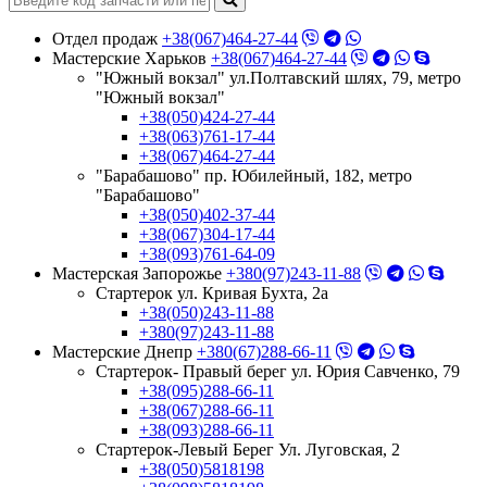
Отдел продаж
+38(067)464-27-44
Мастерские Харьков
+38(067)464-27-44
"Южный вокзал" ул.Полтавский шлях, 79, метро
"Южный вокзал"
+38(050)424-27-44
+38(063)761-17-44
+38(067)464-27-44
"Барабашово" пр. Юбилейный, 182, метро
"Барабашово"
+38(050)402-37-44
+38(067)304-17-44
+38(093)761-64-09
Мастерская Запорожье
+380(97)243-11-88
Стартерок ул. Кривая Бухта, 2а
+38(050)243-11-88
+380(97)243-11-88
Мастерские Днепр
+380(67)288-66-11
Стартерок- Правый берег ул. Юрия Савченко, 79
+38(095)288-66-11
+38(067)288-66-11
+38(093)288-66-11
Стартерок-Левый Берег Ул. Луговская, 2
+38(050)5818198