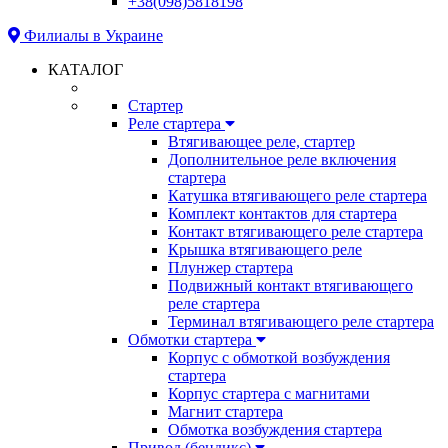
+38(098)5818198
Филиалы в Украине
КАТАЛОГ
Стартер
Реле стартера
Втягивающее реле, стартер
Дополнительное реле включения
стартера
Катушка втягивающего реле стартера
Комплект контактов для стартера
Контакт втягивающего реле стартера
Крышка втягивающего реле
Плунжер стартера
Подвижный контакт втягивающего
реле стартера
Терминал втягивающего реле стартера
Обмотки стартера
Корпус с обмоткой возбуждения
стартера
Корпус стартера с магнитами
Магнит стартера
Обмотка возбуждения стартера
Привод (бендикс)