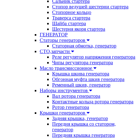
Сальник стартера
Стопор ведущей шестерни стартера
Стопорное кольцо
Траверса стартера
Шайба стартера
Шестерня якоря стартера
ГЕНЕРАТОР
Статоры генераторов
Статорная обмотка, генератор
СТО,запчасти
Реле регулятор напряжения генератора
Чипы регулятора генератора
Масло трансмиссионное
Крышка шкива генератора
Обгонная муфта шкив генератора
Ременный шкив, генератор
Наборы инструментов
Вал ротора генератора
Контактные кольца ротора генератора
Ротор генератора
Крышки генераторов
Задняя крышка, генератор
Передня крышка со статором,
генератор
Передняя крышка генератора