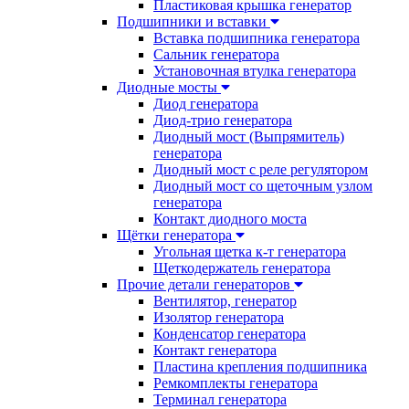
Пластиковая крышка генератор
Подшипники и вставки
Вставка подшипника генератора
Сальник генератора
Установочная втулка генератора
Диодные мосты
Диод генератора
Диод-трио генератора
Диодный мост (Выпрямитель)
генератора
Диодный мост с реле регулятором
Диодный мост со щеточным узлом
генератора
Контакт диодного моста
Щётки генератора
Угольная щетка к-т генератора
Щеткодержатель генератора
Прочие детали генераторов
Вентилятор, генератор
Изолятор генератора
Конденсатор генератора
Контакт генератора
Пластина крепления подшипника
Ремкомплекты генератора
Терминал генератора