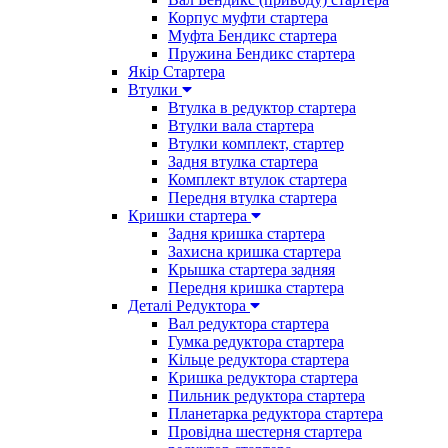
Корпус муфти стартера
Муфта Бендикс стартера
Пружина Бендикс стартера
Якір Стартера
Втулки
Втулка в редуктор стартера
Втулки вала стартера
Втулки комплект, стартер
Задня втулка стартера
Комплект втулок стартера
Передня втулка стартера
Кришки стартера
Задня кришка стартера
Захисна кришка стартера
Крышка стартера задняя
Передня кришка стартера
Деталі Редуктора
Вал редуктора стартера
Гумка редуктора стартера
Кільце редуктора стартера
Кришка редуктора стартера
Пильник редуктора стартера
Планетарка редуктора стартера
Провідна шестерня стартера