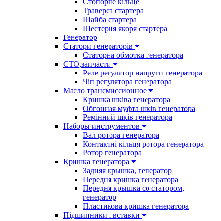
Стопорне кільце
Траверса стартера
Шайба стартера
Шестерня якоря стартера
Генератор
Cтатори генераторів
Статорна обмотка генератора
СТО,запчасти
Реле регулятор напруги генератора
Чіп регулятора генератора
Масло трансмиссионное
Кришка шківа генератора
Обгонная муфта шків генератора
Ремінний шків генератора
Наборы инструментов
Вал ротора генератора
Контактні кільця ротора генератора
Ротор генератора
Кришка генератора
Задняя крышка, генератор
Передня кришка генератора
Передня крышка со статором,
генератор
Пластикова кришка генератора
Підшипники і вставки