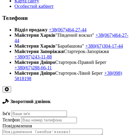
Карта сайту
Особистий кабінет
Телефони
Відділ продажу
+38(067)464-27-44
Майстерня Харків
"Південий вокзал"
+38(067)464-27-
44
Майстерня Харків
"Барабашова"
+380(67)304-17-44
Майстерня Запоріжжя
Стартерок-Запоріжжя
+380(97)243-11-88
Майстерня Днiпро
Стартерок-Правий Берег
+380(67)288-66-11
Майстерня Днiпро
Стартерок-Лівий Берег
+38(098)
5818198
Зворотний дзвінок
Ім'я
Телефон
Повідомлення