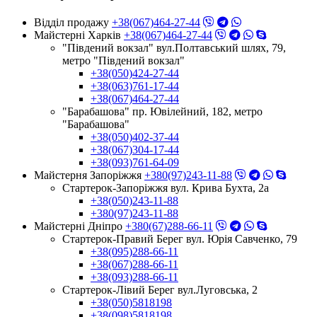
Відділ продажу
+38(067)464-27-44
Майстерні Харків
+38(067)464-27-44
"Південий вокзал" вул.Полтавський шлях, 79,
метро "Південий вокзал"
+38(050)424-27-44
+38(063)761-17-44
+38(067)464-27-44
"Барабашова" пр. Ювілейний, 182, метро
"Барабашова"
+38(050)402-37-44
+38(067)304-17-44
+38(093)761-64-09
Майстерня Запоріжжя
+380(97)243-11-88
Стартерок-Запоріжжя вул. Крива Бухта, 2а
+38(050)243-11-88
+380(97)243-11-88
Майстерні Днiпро
+380(67)288-66-11
Стартерок-Правий Берег вул. Юрія Савченко, 79
+38(095)288-66-11
+38(067)288-66-11
+38(093)288-66-11
Стартерок-Лівий Берег вул.Луговська, 2
+38(050)5818198
+38(098)5818198