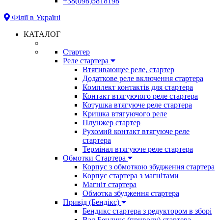
+38(098)5818198
Філії в Україні
КАТАЛОГ
Стартер
Реле стартера
Втягивающее реле, стартер
Додаткове реле включення стартера
Комплект контактів для стартера
Контакт втягуючого реле стартера
Котушка втягуюче реле стартера
Кришка втягуючого реле
Плунжер стартер
Рухомий контакт втягуюче реле
стартера
Термінал втягуюче реле стартера
Обмотки Стартера
Корпус з обмоткою збудження стартера
Корпус стартера з магнітами
Магніт стартера
Обмотка збудження стартера
Привід (Бендікс)
Бендикс стартера з редуктором в зборі
Вал Бендикс (приводу) стартера