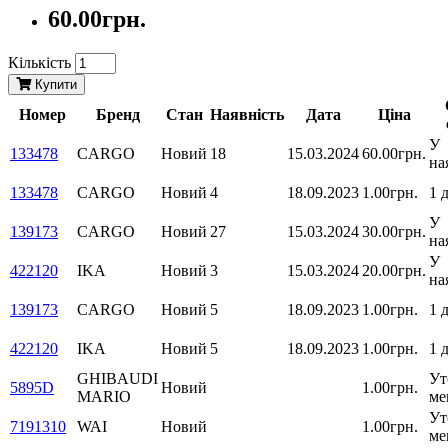
60.00грн.
Кількість
Купити
Номер
Бренд
Стан
Наявність
Дата
Ціна
У
133478
CARGO
Новий
18
15.03.2024
60.00грн.
на
133478
CARGO
Новий
4
18.09.2023
1.00грн.
1 
У
139173
CARGO
Новий
27
15.03.2024
30.00грн.
на
У
422120
IKA
Новий
3
15.03.2024
20.00грн.
на
139173
CARGO
Новий
5
18.09.2023
1.00грн.
1 
422120
IKA
Новий
5
18.09.2023
1.00грн.
1 
GHIBAUDI
Ут
5895D
Новий
1.00грн.
MARIO
ме
Ут
7191310
WAI
Новий
1.00грн.
ме