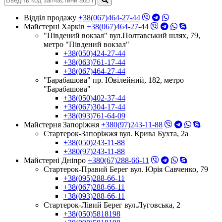
Відділ продажу
+38(067)464-27-44
Майстерні Харків
+38(067)464-27-44
"Південий вокзал" вул.Полтавський шлях, 79,
метро "Південий вокзал"
+38(050)424-27-44
+38(063)761-17-44
+38(067)464-27-44
"Барабашова" пр. Ювілейний, 182, метро
"Барабашова"
+38(050)402-37-44
+38(067)304-17-44
+38(093)761-64-09
Майстерня Запоріжжя
+380(97)243-11-88
Стартерок-Запоріжжя вул. Крива Бухта, 2а
+38(050)243-11-88
+380(97)243-11-88
Майстерні Днiпро
+380(67)288-66-11
Стартерок-Правий Берег вул. Юрія Савченко, 79
+38(095)288-66-11
+38(067)288-66-11
+38(093)288-66-11
Стартерок-Лівий Берег вул.Луговська, 2
+38(050)5818198