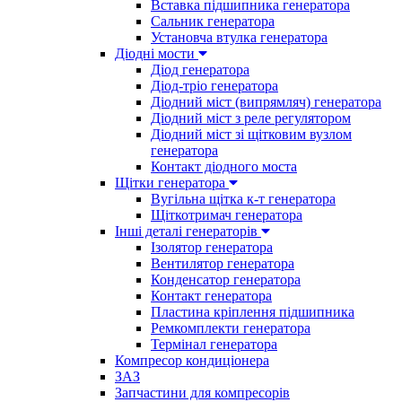
Вставка підшипника генератора
Сальник генератора
Установча втулка генератора
Діодні мости
Діод генератора
Діод-тріо генератора
Діодний міст (випрямляч) генератора
Діодний міст з реле регулятором
Діодний міст зі щітковим вузлом
генератора
Контакт діодного моста
Щітки генератора
Вугільна щітка к-т генератора
Щіткотримач генератора
Інші деталі генераторів
Ізолятор генератора
Вентилятор генератора
Конденсатор генератора
Контакт генератора
Пластина кріплення підшипника
Ремкомплекти генератора
Термінал генератора
Компресор кондиціонера
ЗАЗ
Запчастини для компресорів