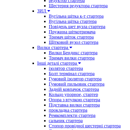
редуктор стартера
Шестерня редуктора стартера
ЗИЛ
Вугільна щітка к-т стартера
Вугільна щітка стартера
Повідець щет вузла стартера
Пружина щіткотримача
Тримач щіток стартера
Щітковий вузол стартера
Вилки стартера
Вилки Бендикс стартера
Тримач вилки стартера
Інші деталі стартера
ізолятор стартера
Болт термінал стартера
Гумовий ізолятор стартера
Гумовий пильовик стартера
Задній ковпачок стартера
Кольцо упорное, стартер
Опора з втулкою стартера
Підставка вилки стартера
прокладка стартера
Ремкомплекти стартера
сальник стартера
Стопор провідної шестерні стартера