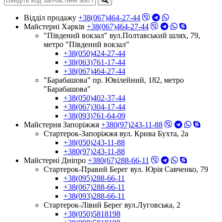
Відділ продажу
+38(067)464-27-44
Майстерні Харків
+38(067)464-27-44
"Південий вокзал" вул.Полтавський шлях, 79,
метро "Південий вокзал"
+38(050)424-27-44
+38(063)761-17-44
+38(067)464-27-44
"Барабашова" пр. Ювілейний, 182, метро
"Барабашова"
+38(050)402-37-44
+38(067)304-17-44
+38(093)761-64-09
Майстерня Запоріжжя
+380(97)243-11-88
Стартерок-Запоріжжя вул. Крива Бухта, 2а
+38(050)243-11-88
+380(97)243-11-88
Майстерні Днiпро
+380(67)288-66-11
Стартерок-Правий Берег вул. Юрія Савченко, 79
+38(095)288-66-11
+38(067)288-66-11
+38(093)288-66-11
Стартерок-Лівий Берег вул.Луговська, 2
+38(050)5818198