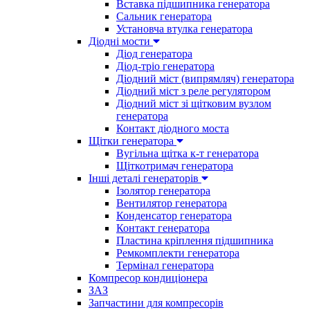
Вставка підшипника генератора
Сальник генератора
Установча втулка генератора
Діодні мости
Діод генератора
Діод-тріо генератора
Діодний міст (випрямляч) генератора
Діодний міст з реле регулятором
Діодний міст зі щітковим вузлом
генератора
Контакт діодного моста
Щітки генератора
Вугільна щітка к-т генератора
Щіткотримач генератора
Інші деталі генераторів
Ізолятор генератора
Вентилятор генератора
Конденсатор генератора
Контакт генератора
Пластина кріплення підшипника
Ремкомплекти генератора
Термінал генератора
Компресор кондиціонера
ЗАЗ
Запчастини для компресорів