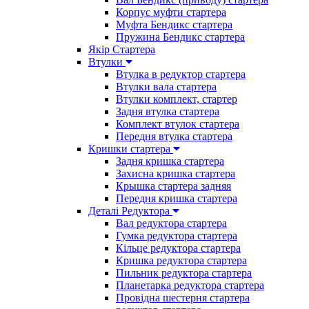
Корпус муфти стартера
Муфта Бендикс стартера
Пружина Бендикс стартера
Якір Стартера
Втулки
Втулка в редуктор стартера
Втулки вала стартера
Втулки комплект, стартер
Задня втулка стартера
Комплект втулок стартера
Передня втулка стартера
Кришки стартера
Задня кришка стартера
Захисна кришка стартера
Крышка стартера задняя
Передня кришка стартера
Деталі Редуктора
Вал редуктора стартера
Гумка редуктора стартера
Кільце редуктора стартера
Кришка редуктора стартера
Пильник редуктора стартера
Планетарка редуктора стартера
Провідна шестерня стартера