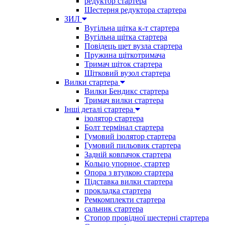
редуктор стартера
Шестерня редуктора стартера
ЗИЛ
Вугільна щітка к-т стартера
Вугільна щітка стартера
Повідець щет вузла стартера
Пружина щіткотримача
Тримач щіток стартера
Щітковий вузол стартера
Вилки стартера
Вилки Бендикс стартера
Тримач вилки стартера
Інші деталі стартера
ізолятор стартера
Болт термінал стартера
Гумовий ізолятор стартера
Гумовий пильовик стартера
Задній ковпачок стартера
Кольцо упорное, стартер
Опора з втулкою стартера
Підставка вилки стартера
прокладка стартера
Ремкомплекти стартера
сальник стартера
Стопор провідної шестерні стартера