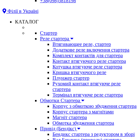
+38(098)5818198
Філії в Україні
КАТАЛОГ
Стартер
Реле стартера
Втягивающее реле, стартер
Додаткове реле включення стартера
Комплект контактів для стартера
Контакт втягуючого реле стартера
Котушка втягуюче реле стартера
Кришка втягуючого реле
Плунжер стартер
Рухомий контакт втягуюче реле
стартера
Термінал втягуюче реле стартера
Обмотки Стартера
Корпус з обмоткою збудження стартера
Корпус стартера з магнітами
Магніт стартера
Обмотка збудження стартера
Привід (Бендікс)
Бендикс стартера з редуктором в зборі
Вал Бендикс (приводу) стартера