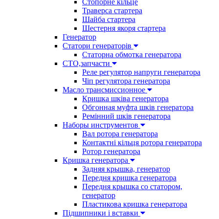
Стопорне кільце
Траверса стартера
Шайба стартера
Шестерня якоря стартера
Генератор
Cтатори генераторів
Статорна обмотка генератора
СТО,запчасти
Реле регулятор напруги генератора
Чіп регулятора генератора
Масло трансмиссионное
Кришка шківа генератора
Обгонная муфта шків генератора
Ремінний шків генератора
Наборы инструментов
Вал ротора генератора
Контактні кільця ротора генератора
Ротор генератора
Кришка генератора
Задняя крышка, генератор
Передня кришка генератора
Передня крышка со статором,
генератор
Пластикова кришка генератора
Підшипники і вставки