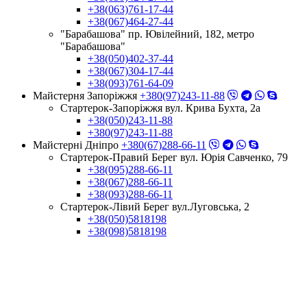
+38(063)761-17-44
+38(067)464-27-44
"Барабашова" пр. Ювілейний, 182, метро
"Барабашова"
+38(050)402-37-44
+38(067)304-17-44
+38(093)761-64-09
Майстерня Запоріжжя
+380(97)243-11-88
Стартерок-Запоріжжя вул. Крива Бухта, 2а
+38(050)243-11-88
+380(97)243-11-88
Майстерні Днiпро
+380(67)288-66-11
Стартерок-Правий Берег вул. Юрія Савченко, 79
+38(095)288-66-11
+38(067)288-66-11
+38(093)288-66-11
Стартерок-Лівий Берег вул.Луговська, 2
+38(050)5818198
+38(098)5818198