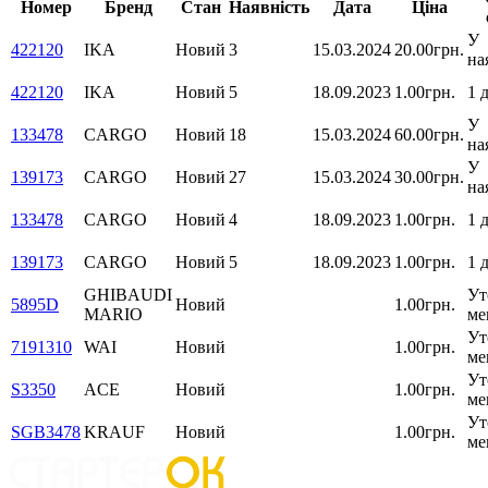
Номер
Бренд
Стан
Наявність
Дата
Ціна
У
422120
IKA
Новий
3
15.03.2024
20.00грн.
на
422120
IKA
Новий
5
18.09.2023
1.00грн.
1 
У
133478
CARGO
Новий
18
15.03.2024
60.00грн.
на
У
139173
CARGO
Новий
27
15.03.2024
30.00грн.
на
133478
CARGO
Новий
4
18.09.2023
1.00грн.
1 
139173
CARGO
Новий
5
18.09.2023
1.00грн.
1 
GHIBAUDI
Ут
5895D
Новий
1.00грн.
MARIO
ме
Ут
7191310
WAI
Новий
1.00грн.
ме
Ут
S3350
ACE
Новий
1.00грн.
ме
Ут
SGB3478
KRAUF
Новий
1.00грн.
ме