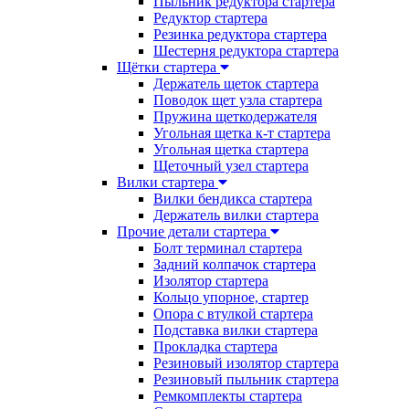
Пыльник редуктора стартера
Редуктор стартера
Резинка редуктора стартера
Шестерня редуктора стартера
Щётки стартера
Держатель щеток стартера
Поводок щет узла стартера
Пружина щеткодержателя
Угольная щетка к-т стартера
Угольная щетка стартера
Щеточный узел стартера
Вилки стартера
Вилки бендикса стартера
Держатель вилки стартера
Прочие детали стартера
Болт терминал стартера
Задний колпачок стартера
Изолятор стартера
Кольцо упорное, стартер
Опора с втулкой стартера
Подставка вилки стартера
Прокладка стартера
Резиновый изолятор стартера
Резиновый пыльник стартера
Ремкомплекты стартера