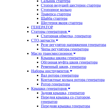
Сальник стартера
Стопор ведущей шестерни стартера
Стопорное кольцо
Траверса стартера
Шайба стартера
Шестерня якоря стартера
ГЕНЕРАТОР
Статоры генераторов
Статорная обмотка, генератор
СТО,запчасти
Реле регулятор напряжения генератора
Чипы регулятора генератора
Масло трансмиссионное
Крышка шкива генератора
Обгонная муфта шкив генератора
Ременный шкив, генератор
Наборы инструментов
Вал ротора генератора
Контактные кольца ротора генератора
Ротор генератора
Крышки генераторов
Задняя крышка, генератор
Передня крышка со статором,
генератор
Передняя крышка генератора