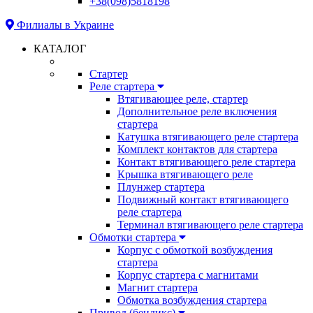
+38(098)5818198
Филиалы в Украине
КАТАЛОГ
Стартер
Реле стартера
Втягивающее реле, стартер
Дополнительное реле включения
стартера
Катушка втягивающего реле стартера
Комплект контактов для стартера
Контакт втягивающего реле стартера
Крышка втягивающего реле
Плунжер стартера
Подвижный контакт втягивающего
реле стартера
Терминал втягивающего реле стартера
Обмотки стартера
Корпус с обмоткой возбуждения
стартера
Корпус стартера с магнитами
Магнит стартера
Обмотка возбуждения стартера
Привод (бендикс)