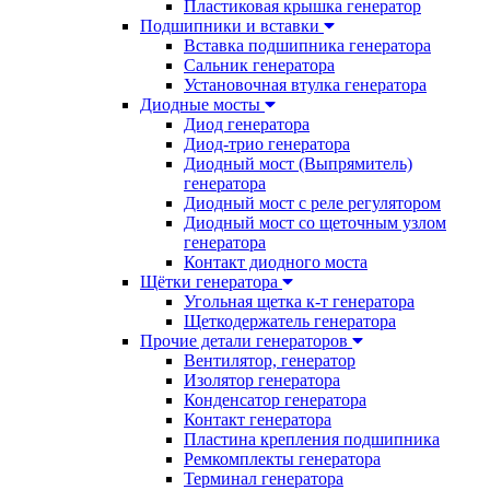
Пластиковая крышка генератор
Подшипники и вставки
Вставка подшипника генератора
Сальник генератора
Установочная втулка генератора
Диодные мосты
Диод генератора
Диод-трио генератора
Диодный мост (Выпрямитель)
генератора
Диодный мост с реле регулятором
Диодный мост со щеточным узлом
генератора
Контакт диодного моста
Щётки генератора
Угольная щетка к-т генератора
Щеткодержатель генератора
Прочие детали генераторов
Вентилятор, генератор
Изолятор генератора
Конденсатор генератора
Контакт генератора
Пластина крепления подшипника
Ремкомплекты генератора
Терминал генератора