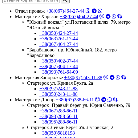
Отдел продаж
+38(067)464-27-44
Мастерские Харьков
+38(067)464-27-44
"Южный вокзал" ул.Полтавский шлях, 79, метро
"Южный вокзал"
+38(050)424-27-44
+38(063)761-17-44
+38(067)464-27-44
"Барабашово" пр. Юбилейный, 182, метро
"Барабашово"
+38(050)402-37-44
+38(067)304-17-44
+38(093)761-64-09
Мастерская Запорожье
+380(97)243-11-88
Стартерок ул. Кривая Бухта, 2а
+380(97)243-11-88
+38(050)243-11-88
Мастерские Днепр
+380(67)288-66-11
Стартерок- Правый берег ул. Юрия Савченко, 79
+38(067)288-66-11
+38(093)288-66-11
+38(095)288-66-11
Стартерок-Левый Берег Ул. Луговская, 2
+38(050)5818198