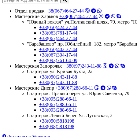
Отдел продаж
+38(067)464-27-44
Мастерские Харьков
+38(067)464-27-44
"Южный вокзал" ул.Полтавский шлях, 79, метро "
+38(050)424-27-44
+38(063)761-17-44
+38(067)464-27-44
"Барабашово" пр. Юбилейный, 182, метро "Бараба
+38(050)402-37-44
+38(067)304-17-44
+38(093)761-64-09
Мастерская Запорожье
+380(97)243-11-88
Стартерок ул. Кривая Бухта, 2а
+38(050)243-11-88
+380(97)243-11-88
Мастерские Днепр
+380(67)288-66-11
Стартерок- Правый берег ул. Юрия Савченко, 79
+38(095)288-66-11
+38(067)288-66-11
+38(093)288-66-11
Стартерок-Левый Берег Ул. Луговская, 2
+38(050)5818198
+38(098)5818198
Филиалы в Украине