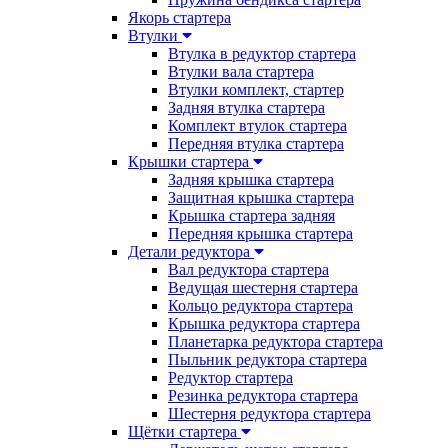
Якорь стартера
Втулки
Втулка в редуктор стартера
Втулки вала стартера
Втулки комплект, стартер
Задняя втулка стартера
Комплект втулок стартера
Передняя втулка стартера
Крышки стартера
Задняя крышка стартера
Защитная крышка стартера
Крышка стартера задняя
Передняя крышка стартера
Детали редуктора
Вал редуктора стартера
Ведущая шестерня стартера
Кольцо редуктора стартера
Крышка редуктора стартера
Планетарка редуктора стартера
Пыльник редуктора стартера
Редуктор стартера
Резинка редуктора стартера
Шестерня редуктора стартера
Щётки стартера