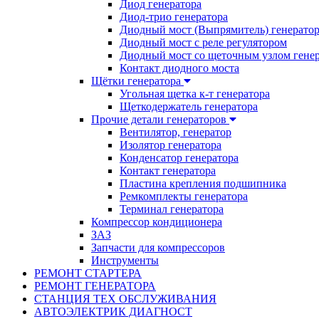
Диод генератора
Диод-трио генератора
Диодный мост (Выпрямитель) генерато
Диодный мост с реле регулятором
Диодный мост со щеточным узлом гене
Контакт диодного моста
Щётки генератора
Угольная щетка к-т генератора
Щеткодержатель генератора
Прочие детали генераторов
Вентилятор, генератор
Изолятор генератора
Конденсатор генератора
Контакт генератора
Пластина крепления подшипника
Ремкомплекты генератора
Терминал генератора
Компрессор кондиционера
ЗАЗ
Запчасти для компрессоров
Инструменты
РЕМОНТ СТАРТЕРА
РЕМОНТ ГЕНЕРАТОРА
СТАНЦИЯ ТЕХ ОБСЛУЖИВАНИЯ
АВТОЭЛЕКТРИК ДИАГНОСТ