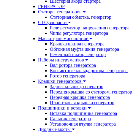
Шестерня якоря стартера
ГЕНЕРАТОР
Статоры генераторов
Статорная обмотка, генератор
СТО,запчасти
Реле регулятор напряжения генератора
Чипы регулятора генератора
Масло трансмиссионное
Крышка шкива генератора
Обгонная муфта шкив генератора
Ременный шкив, генератор
Наборы инструментов
Вал ротора генератора
Контактные кольца ротора генератора
Ротор генератора
Крышки генераторов
Задняя крышка, генератор
Передня крышка со статором, генератор
Передняя крышка генератора
Пластиковая крышка генератор
Подшипники и вставки
Вставка подшипника генератора
Сальник генератора
Установочная втулка генератора
Диодные мосты