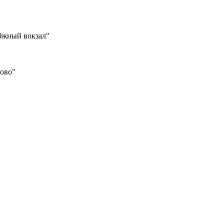
Южный вокзал"
шово"