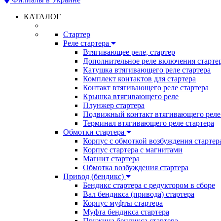
КАТАЛОГ
Стартер
Реле стартера
Втягивающее реле, стартер
Дополнительное реле включения старте
Катушка втягивающего реле стартера
Комплект контактов для стартера
Контакт втягивающего реле стартера
Крышка втягивающего реле
Плунжер стартера
Подвижный контакт втягивающего реле 
Терминал втягивающего реле стартера
Обмотки стартера
Корпус с обмоткой возбуждения стартер
Корпус стартера с магнитами
Магнит стартера
Обмотка возбуждения стартера
Привод (бендикс)
Бендикс стартера с редуктором в сборе
Вал бендикса (привода) стартера
Корпус муфты стартера
Муфта бендикса стартера
Пружина бендикса стартера