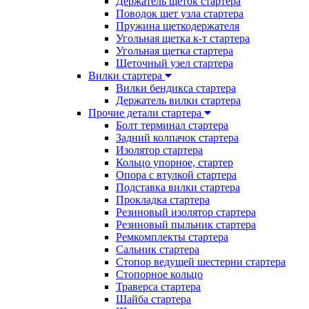
Держатель щеток стартера
Поводок щет узла стартера
Пружина щеткодержателя
Угольная щетка к-т стартера
Угольная щетка стартера
Щеточный узел стартера
Вилки стартера
Вилки бендикса стартера
Держатель вилки стартера
Прочие детали стартера
Болт терминал стартера
Задний колпачок стартера
Изолятор стартера
Кольцо упорное, стартер
Опора с втулкой стартера
Подставка вилки стартера
Прокладка стартера
Резиновый изолятор стартера
Резиновый пыльник стартера
Ремкомплекты стартера
Сальник стартера
Стопор ведущей шестерни стартера
Стопорное кольцо
Траверса стартера
Шайба стартера